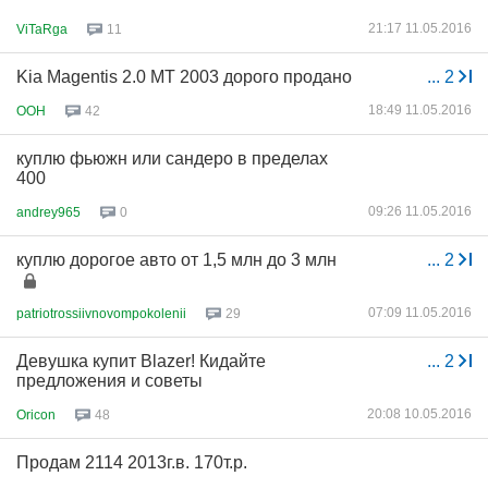
21:17 11.05.2016
ViTaRga
11
Kia Magentis 2.0 MT 2003 дорого продано
...
2
18:49 11.05.2016
OOH
42
куплю фьюжн или сандеро в пределах
400
09:26 11.05.2016
andrey965
0
куплю дорогое авто от 1,5 млн до 3 млн
...
2
07:09 11.05.2016
patriotrossiivnovompokolenii
29
Девушка купит Blazer! Кидайте
...
2
предложения и советы
20:08 10.05.2016
Oricon
48
Продам 2114 2013г.в. 170т.р.