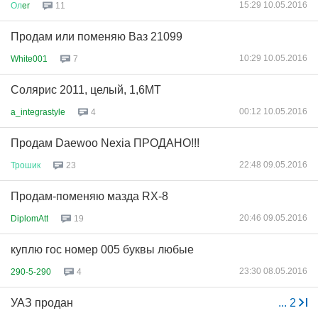
15:29 10.05.2016
Ол
er
11
Продам или поменяю Ваз 21099
10:29 10.05.2016
White001
7
Солярис 2011, целый, 1,6МТ
00:12 10.05.2016
a_integrastyle
4
Продам Daewoo Nexia ПРОДАНО!!!
22:48 09.05.2016
Трошик
23
Продам-поменяю мазда RX-8
20:46 09.05.2016
DiplomAtt
19
куплю гос номер 005 буквы любые
23:30 08.05.2016
290-5-290
4
УАЗ продан
...
2