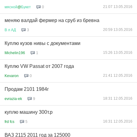
21:07 13.05.2016
мясной
@
Букет
0
меняю валдай фермер на сруб из бревна
20:59 13.05.2016
В
л
АД
3
Куплю кузов нивы с документами
15:26 13.05.2016
Michelin196
1
Куплю VW Passat от 2007 года
21:41 12.05.2016
Kevaron
0
Продам 2101 1984г
18:31 12.05.2016
evrazia-ek
9
куплю машину 300т.р
16:31 12.05.2016
frd fcs
5
ВАЗ 2115 2011 год за 125000