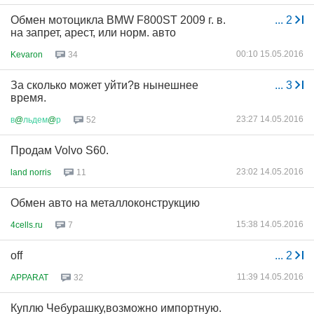
Обмен мотоцикла BMW F800ST 2009 г. в.
...
2
на запрет, арест, или норм. авто
00:10 15.05.2016
Kevaron
34
За сколько может уйти?в нынешнее
...
3
время.
23:27 14.05.2016
в
@
льдем
@
р
52
Продам Volvo S60.
23:02 14.05.2016
land norris
11
Обмен авто на металлоконструкцию
15:38 14.05.2016
4cells.ru
7
off
...
2
11:39 14.05.2016
APPARAT
32
Куплю Чебурашку,возможно импортную.