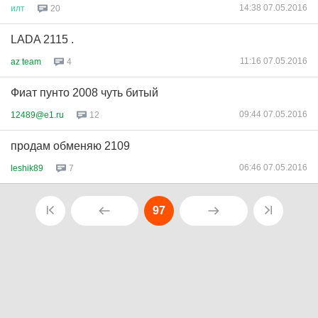
14:38 07.05.2016
илт
20
LADA 2115 .
11:16 07.05.2016
az team
4
Фиат пунто 2008 чуть битый
09:44 07.05.2016
12489@e1.ru
12
продам обменяю 2109
06:46 07.05.2016
leshik89
7
97