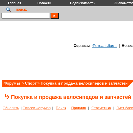
Главная
Новости
Недвижимость
Знакомств
поиск:
Фотоальбомы
Сервисы
:
|
Новос
Форумы
>
Спорт
>
Покупка и продажа велосипедов и запчастей
Покупка и продажа велосипедов и запчастей
Обновить
|
Список Форумов
|
Поиск
|
Правила
|
Статистика
|
Лист бло