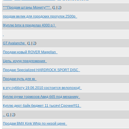
***Продам штаны Мониту***
(
1
|
2
)
продам велик для городских прогулок 2500р
[Куплю bmx в пределах 4000 р.]
GT Avalanche
(
1
|
2
)
Продам новый ROVER Magellan
Цепь. изучу предложения
Продаю Specialized HARDROCK SPORT DISC
Продам руль для кк
в эту субботу 19.06.2010 состоится велопоход!
Куплю ручки тормозов Авид бб5 под механику
Куплю дерт байк бюджет 11 тысяч! Срочне!!!11
.
(
1
|
2
)
Продам BMX Kink Whip по низой цене