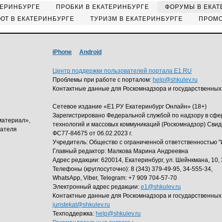
ТЕРИНБУРГЕ
ПРОБКИ В ЕКАТЕРИНБУРГЕ
ФОРУМЫ В ЕКАТ
ЮТ В ЕКАТЕРИНБУРГЕ
ТУРИЗМ В ЕКАТЕРИНБУРГЕ
ПРОМО
iPhone
Android
Центр поддержки пользователей портала E1.RU
Проблемы при работе с порталом:
help@shkulev.ru
Контактные данные для Роскомнадзора и государственных
Сетевое издание «Е1.РУ Екатеринбург Онлайн» (18+)
Зарегистрировано Федеральной службой по надзору в сф
материал»,
технологий и массовых коммуникаций (Роскомнадзор) Свид
дателя
ФС77-84675 от 06.02.2023 г.
Учредитель: Общество с ограниченной ответственность
Главный редактор: Малкова Марина Андреевна
Адрес редакции: 620014, Екатеринбург, ул. Шейнкмана, 10, 
Телефоны (круглосуточно): 8 (343) 379-49-95, 34-555-34,
WhatsApp, Viber, Telegram: +7 909 704-57-70
Электронный адрес редакции:
e1@shkulev.ru
Контактные данные для Роскомнадзора и государственных
juristekat@shkulev.ru
Техподдержка:
help@shkulev.ru