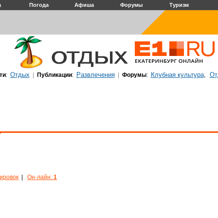
а
Погода
Афиша
Форумы
Туризм
Отдых
Развлечения
Клубная культура
От
ти
:
|
Публикации
:
|
Форумы
:
,
кировок
|
Он-лайн:
1