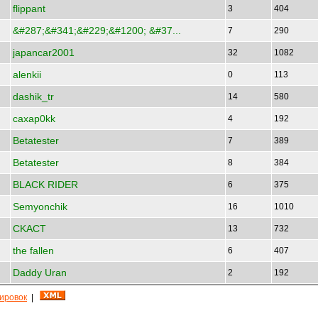
flippant
3
404
&#287;&#341;&#229;&#1200; &#37...
7
290
japancar2001
32
1082
alenkii
0
113
dashik_tr
14
580
caxap0kk
4
192
Betatester
7
389
Betatester
8
384
BLACK RIDER
6
375
Semyonchik
16
1010
CKACT
13
732
the fallen
6
407
Daddy Uran
2
192
кировок
|