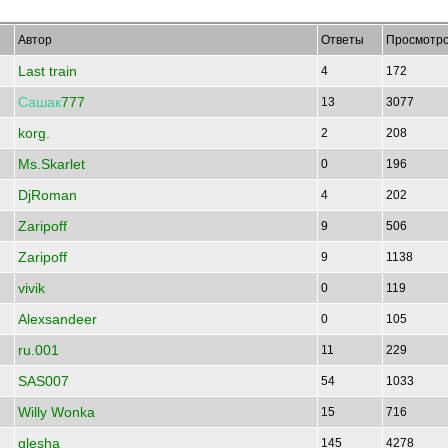
Автор
Ответы
Просмотр
Last train
4
172
Сашак
777
13
3077
korg.
2
208
Ms.Skarlet
0
196
DjRoman
4
202
Zaripoff
9
506
Zaripoff
9
1138
vivik
0
119
Alexsandeer
0
105
ru.001
11
229
SAS007
54
1033
Willy Wonka
15
716
glesha
145
4278