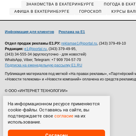
ЗНАКОМСТВА В ЕКАТЕРИНБУРГЕ
ПОГОДА В ЕКА
АФИША В ЕКАТЕРИНБУРГЕ
ГОРОСКОП
КУРСЫ ВАЛ
Информация для клиентов
Реклама на Е1
Отдел продаж рекламы Е1.РУ:
reklamae1@iportal.ru
, (343) 379-49-10
Редакция:
e1@iportal.ru
, (343) 379-49-95,
(343) 34-555-34 (круглосуточно - для новостей)
WhatsApp, Viber, Telegram: +7 909 704-57-70
Подписка на еженедельную рассылку E1.RU
Публикация материалов под меткой «На правах рекламы», «Партнёрский 
«Новости телекома» и «Новости компаний» оплачена из средств рекламо
© ООО «ИНТЕРНЕТ ТЕХНОЛОГИИ»
На информационном ресурсе применяются
cookie-файлы. Оставаясь на сайте, вы
подтверждаете свое
согласие
на их
использование.
Согласен