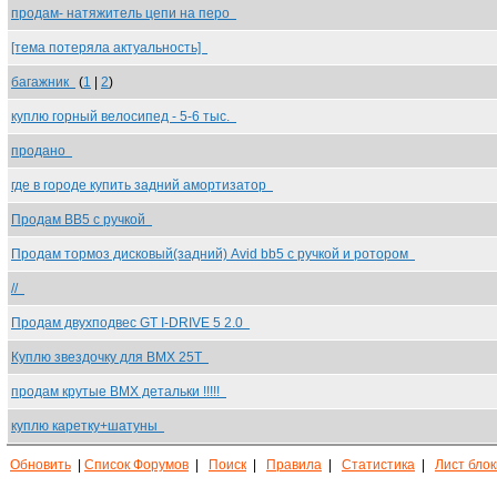
продам- натяжитель цепи на перо
[тема потеряла актуальность]
багажник
(
1
|
2
)
куплю горный велосипед - 5-6 тыс.
продано
где в городе купить задний амортизатор
Продам BB5 с ручкой
Продам тормоз дисковый(задний) Avid bb5 c ручкой и ротором
//
Продам двухподвес GT I-DRIVE 5 2.0
Куплю звездочку для BMX 25T
продам крутые BMX детальки !!!!!
куплю каретку+шатуны
Обновить
|
Список Форумов
|
Поиск
|
Правила
|
Статистика
|
Лист бло