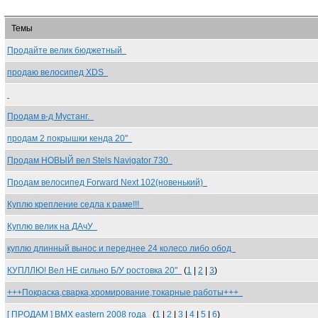
Темы
Продайте велик бюджетный
продаю велосипед XDS
Продам в-д Мустанг.
продам 2 покрышки кенда 20"
Продам НОВЫЙ вел Stels Navigator 730
Продам велосипед Forward Next 102(новенький)
Куплю крепление седла к раме!!!
Куплю велик на ДАчУ
куплю длинный вынос и переднее 24 колесо либо обод
КУПЛЛЮ! Вел НЕ сильно Б/У ростовка 20"
(
1
|
2
|
3
)
+++Покраска,сварка,хромирование,токарные работы+++
[ ПРОДАМ ] BMX eastern 2008 года
(
1
|
2
|
3
|
4
|
5
|
6
)