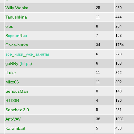
Willy Wonka
25
980
Tanushkina
11
444
o'es
8
264
S
крипи
R
ич
7
153
Civca-burka
34
1754
все
_
ники
_
уже
_
заняты
6
278
gaRRy (
Ыгрь
)
6
163
!Luke
11
862
Mixx66
11
302
SeriousMan
0
143
R1D3R
4
136
Sanchez 3.0
5
231
Ant-VAV
38
1031
Karamba9
5
438