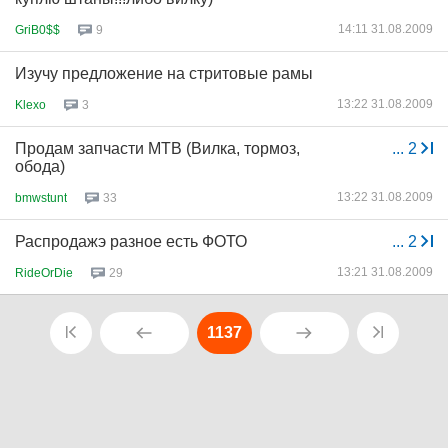
14:11 31.08.2009
GriB0$$
9
Изучу предложение на стритовые рамы
13:22 31.08.2009
Klexo
3
Продам запчасти МТВ (Вилка, тормоз,
...
2
обода)
13:22 31.08.2009
bmwstunt
33
Распродажэ разное есть ФОТО
...
2
13:21 31.08.2009
RideOrDie
29
1137