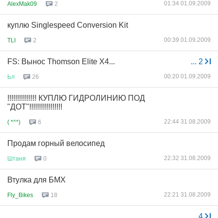
01:34 01.09.2009
AlexMak09
2
куплю Singlespeed Conversion Kit
00:39 01.09.2009
TLI
2
FS: Вынос Thomson Elite X4...
...
2
00:20 01.09.2009
Ьл
26
!!!!!!!!!!!!!!! КУПЛЮ ГИДРОЛИНИЮ ПОД
"ДОТ"!!!!!!!!!!!!!!!!!
22:44 31.08.2009
( *^*)
6
Продам горный велосипед
22:32 31.08.2009
Штаня
0
Втулка для БМХ
22:21 31.08.2009
Fly_Bikes
18
...
4