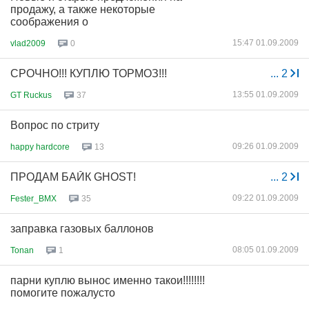
продажу, а также некоторые
соображения о
15:47 01.09.2009
vlad2009
0
СРОЧНО!!! КУПЛЮ ТОРМОЗ!!!
...
2
13:55 01.09.2009
GT Ruckus
37
Вопрос по стриту
09:26 01.09.2009
happy hardcore
13
ПРОДАМ БАЙК GHOST!
...
2
09:22 01.09.2009
Fester_BMX
35
заправка газовых баллонов
08:05 01.09.2009
Tonan
1
парни куплю вынос именно такои!!!!!!!!
помогите пожалусто