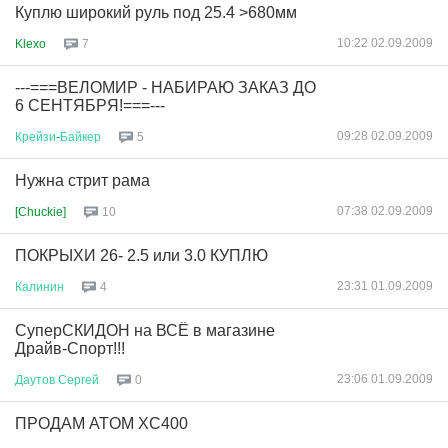
Куплю широкий руль под 25.4 >680мм
10:22 02.09.2009
Klexo
7
---===ВЕЛОМИР - НАБИРАЮ ЗАКАЗ ДО
6 СЕНТЯБРЯ!===---
09:28 02.09.2009
Крейзи
-
Байкер
5
Нужна стрит рама
07:38 02.09.2009
[Chuckie]
10
ПОКРЫХИ 26- 2.5 или 3.0 КУПЛЮ
23:31 01.09.2009
Калинин
4
СуперСКИДОН на ВСЁ в магазине
Драйв-Спорт!!!
23:06 01.09.2009
Даутов
Сергей
0
ПРОДАМ ATOM XC400