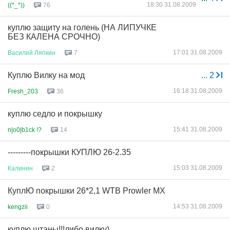
18:30 31.08.2009
((*_*))
76
куплю защиту на голень (НА ЛИПУЧКЕ
БЕЗ КАЛЕНА СРОЧНО)
17:01 31.08.2009
Василий
Ляпкин
7
Куплю Вилку на мод
...
2
16:18 31.08.2009
Fresh_203
36
куплю седло и покрышку
15:41 31.08.2009
n|o0|b1ck !?
14
---------покрышки КУПЛЮ 26-2.35
15:03 31.08.2009
Калинин
2
КуплЮ покрышки 26*2,1 WTB Prowler MX
14:53 31.08.2009
kengzii
0
куплю штаны!!!либо вилку)