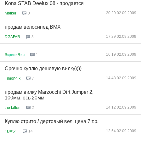
Kona STAB Deelux 08 - продается
20:29 02.09.2009
Mbiker
0
продам велосипед BMX
17:29 02.09.2009
DGAFAR
3
16:19 02.09.2009
S
крипи
R
ич
1
Срочно куплю дешевую вилку))))
14:48 02.09.2009
Timon4ik
7
продам вилку Marzocchi Dirt Jumper 2,
100мм, ось 20мм
14:12 02.09.2009
the fallen
2
Куплю стрито / дертовый вел, цена 7 т.р.
12:54 02.09.2009
~DAS~
14