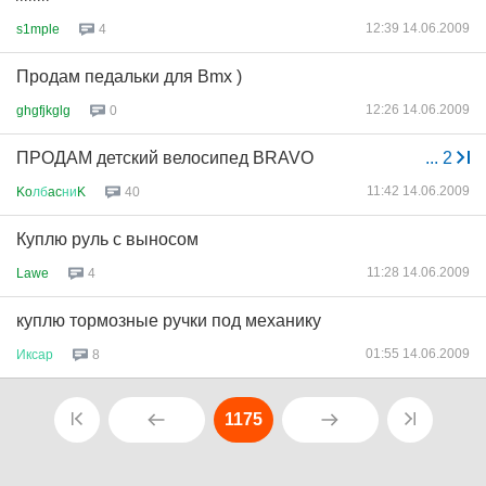
12:39 14.06.2009
s1mple
4
Продам педальки для Bmx )
12:26 14.06.2009
ghgfjkglg
0
ПРОДАМ детский велосипед BRAVO
...
2
11:42 14.06.2009
Ko
лб
ac
ни
K
40
Куплю руль с выносом
11:28 14.06.2009
Lawe
4
куплю тормозные ручки под механику
01:55 14.06.2009
Иксар
8
1175