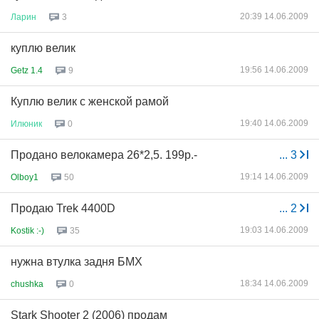
20:39 14.06.2009
Ларин
3
куплю велик
19:56 14.06.2009
Getz 1.4
9
Куплю велик с женской рамой
19:40 14.06.2009
Илюник
0
Продано велокамера 26*2,5. 199р.-
...
3
19:14 14.06.2009
Olboy1
50
Продаю Trek 4400D
...
2
19:03 14.06.2009
Kostik :-)
35
нужна втулка задня БМХ
18:34 14.06.2009
chushka
0
Stark Shooter 2 (2006) продам