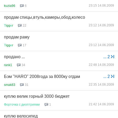
23:15 14.06.2009
kuzia96
6
продам спицы,втуль,камеры,обод,колесо
23:12 14.06.2009
Т
igg
е
r
22
продам раму
23:12 14.06.2009
Т
igg
е
r
17
продано ...
...
2
22:48 14.06.2009
rank1
34
Бэм "HARO" 2008года за 8000ку отдам
...
2
22:35 14.06.2009
smak83
31
куплю велик горный 3000 бюджет
21:42 14.06.2009
Форточка
с
диоптриями
1
куплю велосипед