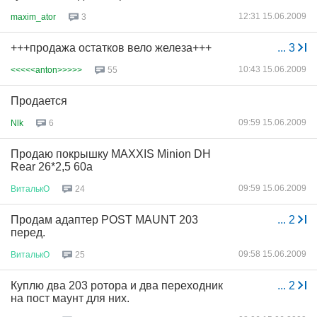
12:31 15.06.2009
maxim_ator
3
+++продажа остатков вело железа+++
...
3
10:43 15.06.2009
<<<<<anton>>>>>
55
Продается
09:59 15.06.2009
Nlk
6
Продаю покрышку MAXXIS Minion DH
Rear 26*2,5 60a
09:59 15.06.2009
ВиталькО
24
Продам адаптер POST MAUNT 203
...
2
перед.
09:58 15.06.2009
ВиталькО
25
Куплю два 203 ротора и два переходник
...
2
на пост маунт для них.