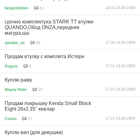
18:31 14.06.2009
bergenbelzen
11
срочно комплектуха STARK TT втулки
QUANDO,Обод ONZA,передняя
магура,ша
17:34 14.06.2009
speaker_as
19
Продам втулку с комплита Истерн
17:31 14.06.2009
Rogozz
6
Куплю раму
17:22 14.06.2009
Wayne Rider
15
Продам покрышку Kenda Small Block
Eight 26x2.35" кевлар
17:15 14.06.2009
Cuctus
17
Куплю вел (для девушки)