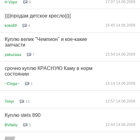
17:07 14.06.2009
H Vigor
4
))))продам детское кресло((((
16:45 14.06.2009
koks89
4
Куплю велик "Чемпион" и кое-какие
запчасти
15:54 14.06.2009
yakuzaaa
7
срочно куплю КРАСНУЮ Каму в норм
состоянии
14:14 14.06.2009
~Chiga~
1
12:57 14.06.2009
Timyr
15
Куплю stels 890
12:44 14.06.2009
BVitaliy
5
////////