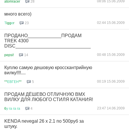
08:06 15.06.2009
atomracer
28
много всего)
02:44 15.06.2009
Т
igg
е
r
23
ПРОДАНО_____________ПРОДАМ
TREK 4300
DISC_____________________________
00:48 15.06.2009
pepsi!
14
Куплю самую дешовую кросскантрийную
вилку!!!!....
00:19 15.06.2009
**
ЕВГЕН
**
5
ПРОДАМ ДЁШЕВО ОТЛИЧНУЮ BMX
ВИЛКУ ДЛЯ ЛЮБОГО СТИЛЯ КАТАНИЯ!
23:47 14.06.2009
6
у
га
га
га
4
KENDA nevegal 26 х 2.1 по 500руб за
штуку.