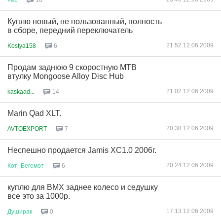
10
Куплю новый, не пользованный, полность
в сборе, передний переключатель
21:52 12.06.2009
Kostya158
6
Продам заднюю 9 скоростную MTB
втулку Mongoose Alloy Disc Hub
21:02 12.06.2009
kaskaad...
14
Marin Qad XLT.
20:38 12.06.2009
AVTOEXPORT
7
Неспешно продается Jamis XC1.0 2006г.
20:24 12.06.2009
Кот
_
Бегемот
6
куплю для BMX заднее колесо и седушку
все это за 1000р.
17:13 12.06.2009
Душирак
0