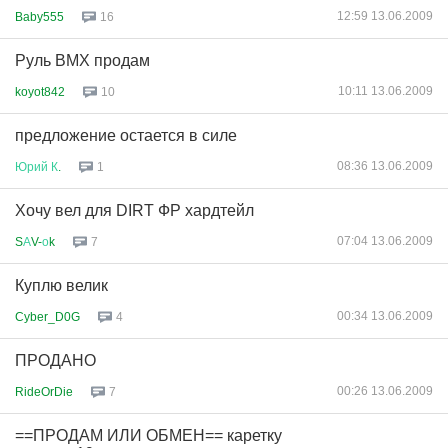
12:59 13.06.2009
Baby555
16
Руль BMX продам
10:11 13.06.2009
koyot842
10
предложение остается в силе
08:36 13.06.2009
Юрий
К
.
1
Хочу вел для DIRT ФР хардтейл
07:04 13.06.2009
S
А
V-
о
k
7
Куплю велик
00:34 13.06.2009
Cyber_D0G
4
ПРОДАНО
00:26 13.06.2009
RideOrDie
7
==ПРОДАМ ИЛИ ОБМЕН== каретку