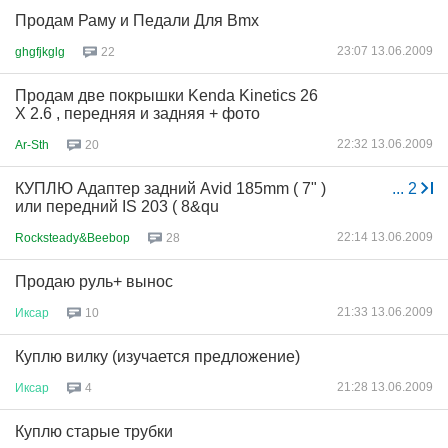
Продам Раму и Педали Для Bmx
23:07 13.06.2009
ghgfjkglg
22
Продам две покрышки Kenda Kinetics 26
X 2.6 , передняя и задняя + фото
22:32 13.06.2009
Ar-Sth
20
КУПЛЮ Адаптер задний Avid 185mm ( 7" )
...
2
или передний IS 203 ( 8&qu
22:14 13.06.2009
Rocksteady&Beebop
28
Продаю руль+ вынос
21:33 13.06.2009
Иксар
10
Куплю вилку (изучается предложение)
21:28 13.06.2009
Иксар
4
Куплю старые трубки