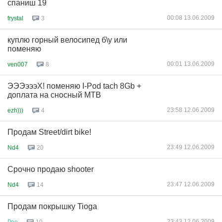
спаниш 19
00:08 13.06.2009
frystal
3
куплю горный велосипед б\у или
поменяю
00:01 13.06.2009
ven007
8
ЭЭЭэээХ! поменяю I-Pod tach 8Gb +
доплата на сносный MTB
23:58 12.06.2009
ezh)))
4
Продам Street/dirt bike!
23:49 12.06.2009
Nd4
20
Срочно продаю shooter
23:47 12.06.2009
Nd4
14
Продам покрышку Tioga
23:43 12.06.2009
Рео