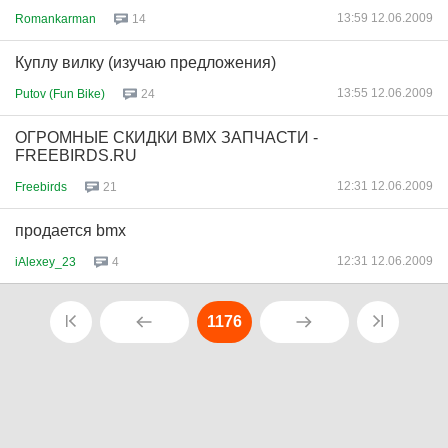
13:59 12.06.2009
Romankarman
14
Куплу вилку (изучаю предложения)
13:55 12.06.2009
Putov (Fun Bike)
24
ОГРОМНЫЕ СКИДКИ BMX ЗАПЧАСТИ -
FREEBIRDS.RU
12:31 12.06.2009
Freebirds
21
продается bmx
12:31 12.06.2009
iAlexey_23
4
1176