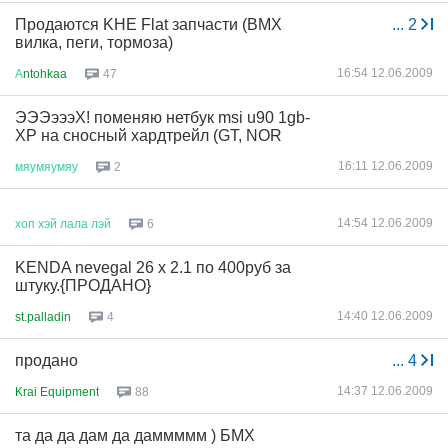
Продаются KHE Flat запчасти (BMX
...
2
вилка, пеги, тормоза)
16:54 12.06.2009
А
ntohkaa
47
ЭЭЭэээХ! поменяю нетбук msi u90 1gb-
XP на сносный хардтрейл (GT, NOR
16:11 12.06.2009
мяумяумяу
2
14:54 12.06.2009
хоп
хэй
лала
лэй
6
KENDA nevegal 26 х 2.1 по 400руб за
штуку.{ПРОДАНО}
14:40 12.06.2009
st.palladin
4
продано
...
4
14:37 12.06.2009
Krai Equipment
88
та да да дам да даммммм ) БМХ