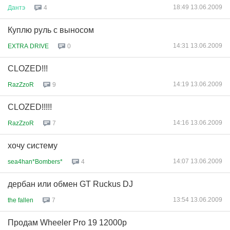
18:49 13.06.2009
Дантэ
4
Куплю руль с выносом
14:31 13.06.2009
EXTRA DRIVE
0
CLOZED!!!
14:19 13.06.2009
RazZzoR
9
CLOZED!!!!!
14:16 13.06.2009
RazZzoR
7
хочу систему
14:07 13.06.2009
sea4han*Bombers*
4
дербан или обмен GT Ruckus DJ
13:54 13.06.2009
the fallen
7
Продам Wheeler Pro 19 12000р