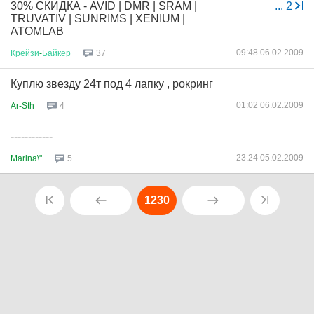
30% СКИДКА - AVID | DMR | SRAM |
...
2
TRUVATIV | SUNRIMS | XENIUM |
ATOMLAB
09:48 06.02.2009
Крейзи
-
Байкер
37
Куплю звезду 24т под 4 лапку , рокринг
01:02 06.02.2009
Ar-Sth
4
------------
23:24 05.02.2009
Marina\"
5
1230