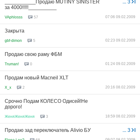
___________Продаю MUTINY SINISTER
...
3
за 4000!!!!!__________
07:06 09.02.2009
VAphlosss
57
Закрыта
02:23 09.02.2009
gbf-dimon
5
Продаю свою раму ФБМ
01:24 09.02.2009
Truman!
0
Продам новый Macneil XLT
20:16 08.02.2009
X_x
2
Срочно Подам КОЛЕСО Одисей!Не
дорого!
18:59 08.02.2009
ЖеняЖеняЖеня
3
Продаю зад переключатель Alivio БУ
...
3
09:07 08.02.2009
Elena Lee?