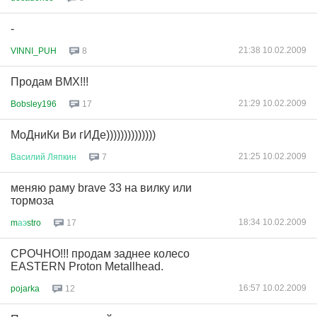
-
21:38 10.02.2009
VINNI_PUH
8
Продам ВМХ!!!
21:29 10.02.2009
Bobsley196
17
МоДниКи Ви гИДе))))))))))))))
21:25 10.02.2009
Василий
Ляпкин
7
меняю раму brave 33 на вилку или
тормоза
18:34 10.02.2009
m
аэ
stro
17
СРОЧНО!!! продам заднее колесо
EASTERN Proton Metallhead.
16:57 10.02.2009
pojarka
12