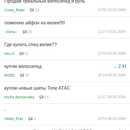
Продам триальный велосипед и руль
12:52 10.02.2009
Comp_Rider
18
поменяю айфон на велек!!!!!
12:27 10.02.2009
--Dima--
20
Где купить спец велик??
22:55 09.02.2009
Veis-d
11
куплю велосипед
...
2
16:14 09.02.2009
ROOD
32
куплю новые шипы Time ATAC
12:17 09.02.2009
KruPa (format-ekb)
15
-
10:54 09.02.2009
VINNI_PUH
4