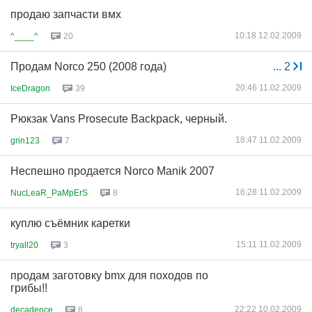
продаю запчасти вмх
10:18 12.02.2009
^____^
20
Продам Norco 250 (2008 года)
...
2
20:46 11.02.2009
IceDragon
39
Рюкзак Vans Prosecute Backpack, черный.
18:47 11.02.2009
grin123
7
Неспешно продается Norco Manik 2007
16:28 11.02.2009
NucLeaR_PaMpErS
8
куплю съёмник каретки
15:11 11.02.2009
tryall20
3
продам заготовку bmx для походов по
грибы!!
22:22 10.02.2009
decadence
8