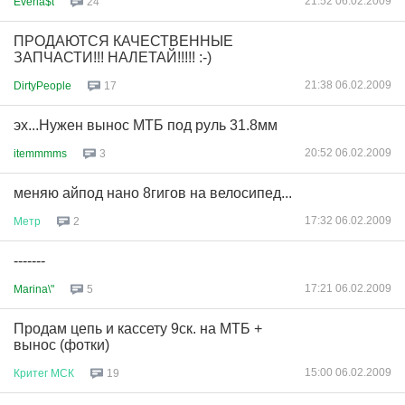
21:52 06.02.2009
Everla$t
24
ПРОДАЮТСЯ КАЧЕСТВЕННЫЕ
ЗАПЧАСТИ!!! НАЛЕТАЙ!!!!! :-)
21:38 06.02.2009
DirtyPeople
17
эх...Нужен вынос МТБ под руль 31.8мм
20:52 06.02.2009
itemmmms
3
меняю айпод нано 8гигов на велосипед...
17:32 06.02.2009
Метр
2
-------
17:21 06.02.2009
Marina\"
5
Продам цепь и кассету 9ск. на МТБ +
вынос (фотки)
15:00 06.02.2009
Критег
МСК
19