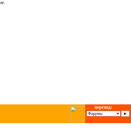
ие.
переход: