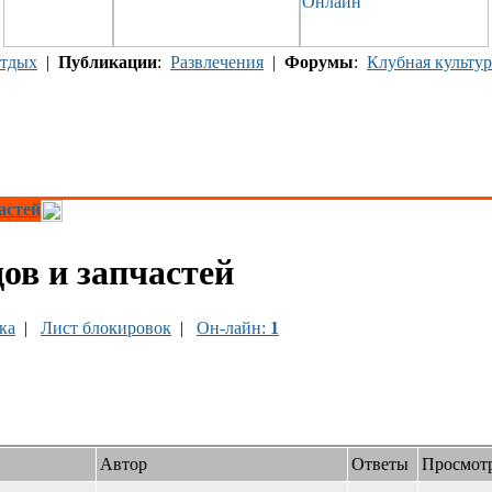
тдых
|
Публикации
:
Развлечения
|
Форумы
:
Клубная культур
астей
ов и запчастей
ка
|
Лист блокировок
|
Он-лайн:
1
Автор
Ответы
Просмот