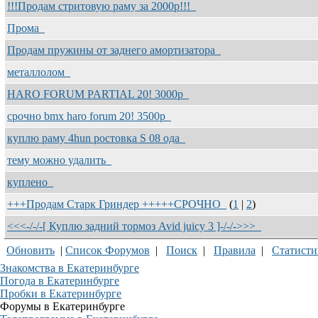
!!!Продам стритовую раму за 2000р!!!
Прома
Продам пружины от заднего амортизатора
металлолом
HARO FORUM PARTIAL 20! 3000р
срочно bmx haro forum 20! 3500р
куплю раму 4hun ростовка S 08 ода
тему можно удалить
куплено
+++Продам Старк Гриндер +++++СРОЧНО
(
1
|
2
)
<<<-/-/-[ Куплю задний тормоз Avid juicy 3 ]-/-/->>>
Обновить
|
Список Форумов
|
Поиск
|
Правила
|
Статисти
Знакомства в Екатеринбурге
Погода в Екатеринбурге
Пробки в Екатеринбурге
Форумы в Екатеринбурге