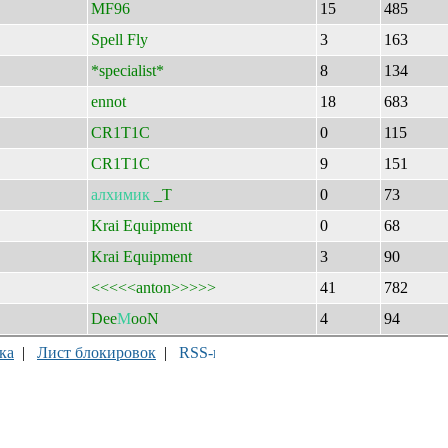
MF96
15
485
Spell Fly
3
163
*specialist*
8
134
ennot
18
683
CR1T1C
0
115
CR1T1C
9
151
алхимик
_T
0
73
Krai Equipment
0
68
Krai Equipment
3
90
<<<<<anton>>>>>
41
782
Dee
М
ooN
4
94
ка
|
Лист блокировок
|