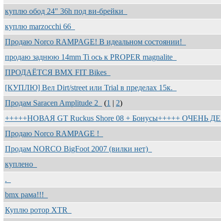
куплю обод 24" 36h под ви-брейки
куплю marzocchi 66
Продаю Norco RAMPAGE! В идеальном состоянии!
продаю заднюю 14mm Ti ось к PROPER magnalite
ПРОДАЁТСЯ BMX FIT Bikes
[КУПЛЮ] Вел Dirt/street или Trial в пределах 15к.
Продам Saracen Amplitude 2
(
1
|
2
)
+++++НОВАЯ GT Ruckus Shore 08 + Бонусы+++++ ОЧЕНЬ 
Продаю Norco RAMPAGE !
Продам NORCO BigFoot 2007 (вилки нет)
куплено
.
bmx рама!!!
Куплю ротор XTR