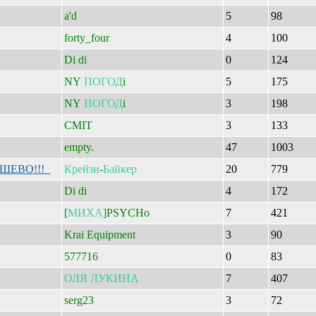
a'd
5
98
forty_four
4
100
Di di
0
124
NY
ПОГОД
i
5
175
NY
ПОГОД
i
3
198
CMIT
3
133
empty.
47
1003
ДЕШЕВО!!!
Крейзи
-
Байкер
20
779
Di di
4
172
[
МИХА
]PSYCHo
7
421
Krai Equipment
3
90
577716
0
83
ОЛЯ
ЛУКИНА
7
407
serg23
3
72