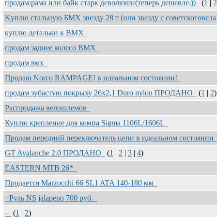
продам:рама или байк старк деволюшн(теперь дешевле;))
(
1
|
2
Kуплю стальную БМХ звезду 28 т (или звезду с советскоговела
куплю детальки к BMX
продам заднее колесо BMX
продам вмх
Продаю Norco RAMPAGE! в идеальном состоянии!
продам зубастую покрыху 26x2,1 Duro nylon ПРОДАНО
(
1
|
2
)
Распродажа велошлемов
Куплю крепление для компа Sigma 1106L/1606L
Продам передний переключатель цепи в идеальном состояни
GT Avalanche 2.0 ПРОДАНО
(
1
|
2
|
3
|
4
)
EASTERN MTB 26*
Продается Marzocchi 66 SL1 ATA 140-180 мм
+Руль NS jalapeno 700 руб.
-
(
1
|
2
)