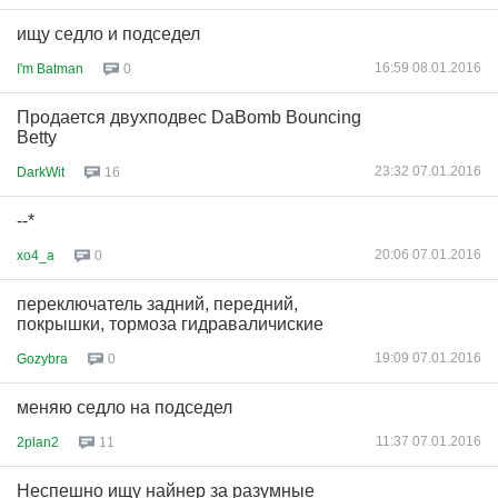
ищу седло и подседел
16:59 08.01.2016
I'm Batman
0
Продается двухподвес DaBomb Bouncing
Betty
23:32 07.01.2016
DarkWit
16
--*
20:06 07.01.2016
xo4_a
0
переключатель задний, передний,
покрышки, тормоза гидраваличиские
19:09 07.01.2016
Gozybra
0
меняю седло на подседел
11:37 07.01.2016
2plan2
11
Неспешно ищу найнер за разумные