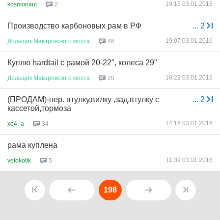
19:15 03.01.2016
kosmonaut
2
Производство карбоновых рам в РФ
...
2
19:07 03.01.2016
Дольщик
Макаровского
моста
46
Куплю hardtail с рамой 20-22", колеса 29"
18:22 03.01.2016
Дольщик
Макаровского
моста
20
(ПРОДАМ)-пер. втулку,вилку ,зад.втулку с
...
2
кассетой,тормоза
14:16 03.01.2016
xo4_a
34
рама куплена
11:39 03.01.2016
velokotik
5
198