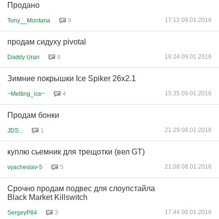
Продано
17:12 09.01.2016
Tony__Montana
9
продам сидуху pivotal
16:24 09.01.2016
Daddy Uran
8
Зимние покрышки Ice Spiker 26х2.1
15:35 09.01.2016
~Melting_ice~
4
Продам бонки
21:29 08.01.2016
JDS...
1
куплю сьемник для трещотки (вел GT)
21:08 08.01.2016
vyacheslav-5
5
Срочно продам подвес для слоупстайла
Black Market Killswitch
17:44 08.01.2016
SergeyP84
3