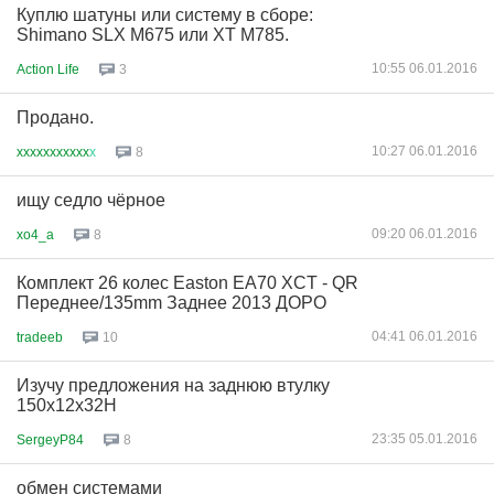
Куплю шатуны или системy в сборе:
Shimano SLX M675 или XT M785.
10:55 06.01.2016
Action Life
3
Продано.
10:27 06.01.2016
xxxxxxxxxxx
х
8
ищу седло чёрное
09:20 06.01.2016
xo4_a
8
Комплект 26 колес Easton EA70 XCT - QR
Переднее/135mm Заднее 2013 ДОРО
04:41 06.01.2016
tradeeb
10
Изучу предложения на заднюю втулку
150х12х32Н
23:35 05.01.2016
SergeyP84
8
обмен системами