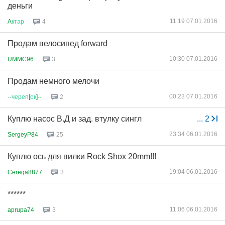
деньги
11:19 07.01.2016
A
ктар
4
Продам велосипед forward
10:30 07.01.2016
UMMC96
3
Продам немного мелочи
00:23 07.01.2016
--
череп
[
ок
]--
2
Куплю насос В.Д и зад. втулку сингл
...
2
23:34 06.01.2016
SergeyP84
25
Куплю ось для вилки Rock Shox 20mm!!!
19:04 06.01.2016
Cerega8877
3
******
11:06 06.01.2016
aprupa74
3