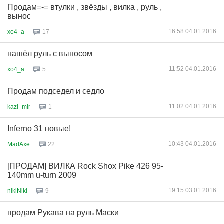
Продам=-= втулки , звёзды , вилка , руль ,
вынос
16:58 04.01.2016
xo4_a
17
нашёл руль с выносом
11:52 04.01.2016
xo4_a
5
Продам подседел и седло
11:02 04.01.2016
kazi_mir
1
Inferno 31 новые!
10:43 04.01.2016
MadAxe
22
[ПРОДАМ] ВИЛКА Rock Shox Pike 426 95-
140mm u-turn 2009
19:15 03.01.2016
nikiNiki
9
продам Рукава на руль Маски