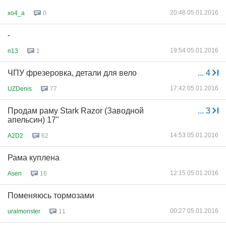
20:48 05.01.2016
xo4_a
0
-
19:54 05.01.2016
n13
1
ЧПУ фрезеровка, детали для вело
...
4
17:42 05.01.2016
UZDenis
77
Продам раму Stark Razor (Заводной
...
3
апельсин) 17"
14:53 05.01.2016
A2D2
62
Рама куплена
12:15 05.01.2016
Asen
16
Поменяюсь тормозами
00:27 05.01.2016
uralmonster
11