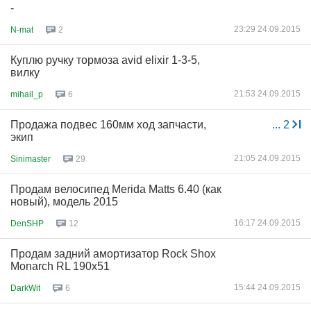
-
23:29 24.09.2015
N-mat
2
Куплю ручку тормоза avid elixir 1-3-5,
вилку
21:53 24.09.2015
mihail_p
6
Продажа подвес 160мм ход запчасти,
...
2
экип
21:05 24.09.2015
Sinimaster
29
Продам велосипед Merida Matts 6.40 (как
новый), модель 2015
16:17 24.09.2015
DenSHP
12
Продам задний амортизатор Rock Shox
Monarch RL 190x51
15:44 24.09.2015
DarkWit
6