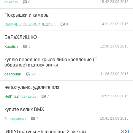
15:42 23.09.2015
ankarus
0
Покрышки и камеры
14:31 23.09.2015
ЛЫЖИБЕГОВЕЛОСИПЕДИСТ
0
БаРаХЛИШКО
12:36 23.09.2015
Karatish
2
куплю переднее крыло либо крепление (Г
образное) к штоку вилки
11:26 23.09.2015
deadpunk
24
не актульно, удалите плз
10:57 23.09.2015
Hell'mash
райдырь
7
купите велик BMX
10:41 23.09.2015
Зоокорзинка
2
[ИЩУ] шатуны Shimano под 2 звезды
...
3