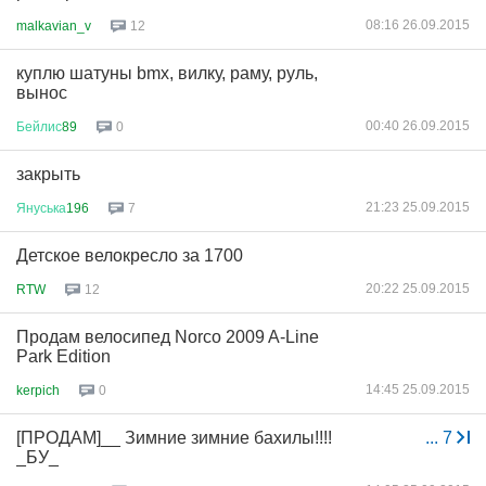
08:16 26.09.2015
malkavian_v
12
куплю шатуны bmx, вилку, раму, руль,
вынос
00:40 26.09.2015
Бейлис
89
0
закрыть
21:23 25.09.2015
Януська
196
7
Детское велокресло за 1700
20:22 25.09.2015
RTW
12
Продам велосипед Norco 2009 A-Line
Park Edition
14:45 25.09.2015
kerpich
0
[ПРОДАМ]__ Зимние зимние бахилы!!!!
...
7
_БУ_