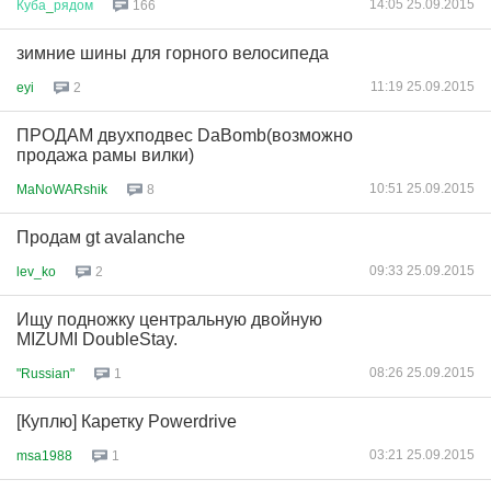
14:05 25.09.2015
Куба
_
рядом
166
зимние шины для горного велосипеда
11:19 25.09.2015
eyi
2
ПРОДАМ двухподвес DaBomb(возможно
продажа рамы вилки)
10:51 25.09.2015
MaNoWARshik
8
Продам gt avalanche
09:33 25.09.2015
lev_ko
2
Ищу подножку центральную двойную
MIZUMI DoubleStay.
08:26 25.09.2015
"Russian"
1
[Куплю] Каретку Powerdrive
03:21 25.09.2015
msa1988
1