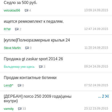
Седло за 500 руб.
13:09 24.09.2015
velosklad96
4
ищется ремкомплект к педалям.
12:47 24.09.2015
RTW
2
[куплю]Полноразмерные крылья 24
11:20 24.09.2015
Steve Martin
0
Продажа gt zaskar sport 2014 26
09:24 24.09.2015
Вальдемар
уже
здесь
3
Продам контактные ботинки
07:52 24.09.2015
Len@*
0
[ДЕРБАН] norco 250 2009 года(цены
...
2
внутри)
23:12 23.09.2015
vamstg
33