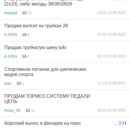
(2x10), либо звезды 38\36\28\26
10:01 23.09.2015
hoyland
53
Продаю вилсет на трубках 28
01:37 23.09.2015
K-STEN
6
Продаю трубчатую шину tufo
01:37 23.09.2015
K-STEN
6
Спортивное питание для циклических
видов спорта
21:19 22.09.2015
lexic
2
ПРОДАМ ТОРМОЗ СИСТЕМУ ПЕДАЛИ
ЦЕПЬ
20:22 22.09.2015
Ronin_SS
12
Короткий вынос и фонарик на перо
...
3