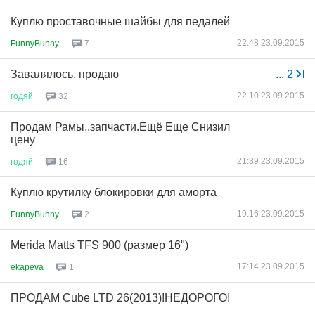
Куплю проставочные шайбы для педалей
22:48 23.09.2015
FunnyBunny
7
Завалялось, продаю
...
2
22:10 23.09.2015
годяй
32
Продам Рамы..запчасти.Ещё Еще Снизил
цену
21:39 23.09.2015
годяй
16
Куплю крутилку блокировки для аморта
19:16 23.09.2015
FunnyBunny
2
Merida Matts TFS 900 (размер 16")
17:14 23.09.2015
ekapeva
1
ПРОДАМ Cube LTD 26(2013)!НЕДОРОГО!