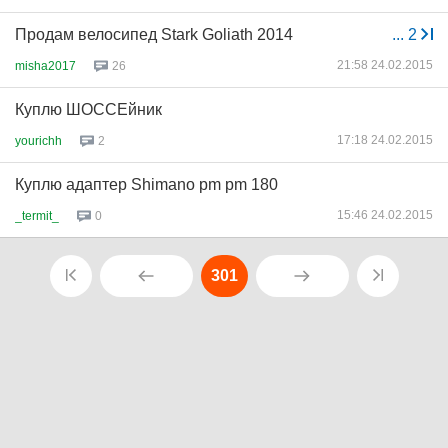
Продам велосипед Stark Goliath 2014
...
2
21:58 24.02.2015
misha2017
26
Куплю ШОССЕйник
17:18 24.02.2015
yourichh
2
Куплю адаптер Shimano pm pm 180
15:46 24.02.2015
_termit_
0
301