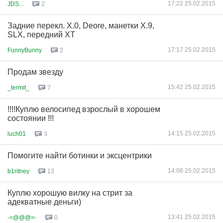
17:22 25.02.2015
JDS...
2
Задние перекл. X.0, Deore, манетки X.9,
SLX, передний XT
17:17 25.02.2015
FunnyBunny
2
Продам звезду
15:42 25.02.2015
_termit_
7
!!!!Куплю велосипед взрослый в хорошем
состоянии !!!
14:15 25.02.2015
luch01
3
Помогите найти ботинки и эксцентрики
14:08 25.02.2015
b1ritney
13
Куплю хорошую вилку на стрит за
адекватные деньги)
13:41 25.02.2015
-=@@@=-
0