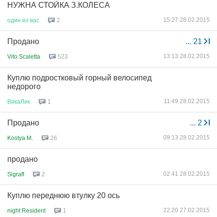
НУЖНА СТОЙКА З.КОЛЕСА
15:27 28.02.2015
один
из
вас
2
Продано
...
21
13:13 28.02.2015
Vito Scaletta
523
Куплю подростковый горный велосипед
недорого
11:49 28.02.2015
ВикаЛик
1
Продано
...
2
09:13 28.02.2015
Kostya M.
26
продано
02:41 28.02.2015
Sigraff
2
Куплю переднюю втулку 20 ось
22:20 27.02.2015
night Resident
1