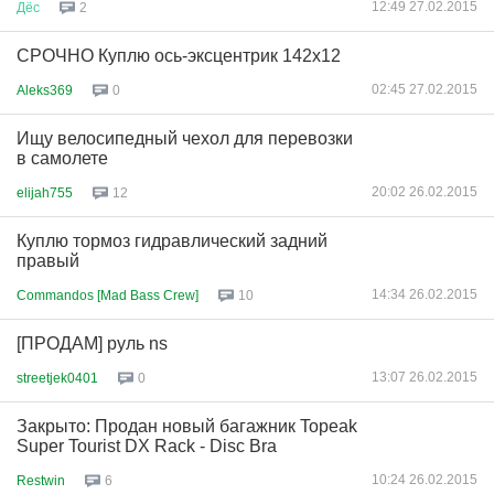
12:49 27.02.2015
Дёс
2
СРОЧНО Куплю ось-эксцентрик 142х12
02:45 27.02.2015
Aleks369
0
Ищу велосипедный чехол для перевозки
в самолете
20:02 26.02.2015
elijah755
12
Куплю тормоз гидравлический задний
правый
14:34 26.02.2015
Commandos [Mad Bass Crew]
10
[ПРОДАМ] руль ns
13:07 26.02.2015
streetjek0401
0
Закрыто: Продан новый багажник Topeak
Super Tourist DX Rack - Disc Bra
10:24 26.02.2015
Restwin
6