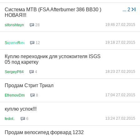
Система МТВ (FSA Afterburner 386 BB30 )
...
2
НОВАЯ!!!
19:46 27.02.2015
sifonshteyn
28
19:18 27.02.2015
S
крипи
R
ич
12
Куплю переходник для успокоителя ISGS
05 под каретку
18:23 27.02.2015
SergeyP84
4
Продам Стрит Триал
17:04 27.02.2015
EfremovDm
8
куплю успок!!!
13:24 27.02.2015
fedot..
6
Продам велосипед форвард 1232