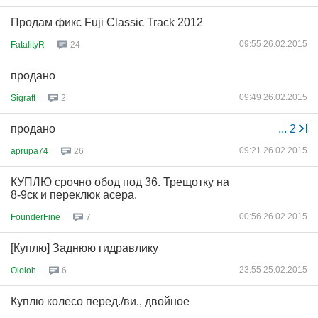
Продам фикс Fuji Classic Track 2012
09:55 26.02.2015
FatalityR
24
продано
09:49 26.02.2015
Sigraff
2
продано
...
2
09:21 26.02.2015
aprupa74
26
КУПЛЮ срочно обод под 36. Трещотку на
8-9ск и переклюк асера.
00:56 26.02.2015
FounderFine
7
[Куплю] Заднюю гидравлику
23:55 25.02.2015
Ololoh
6
Куплю колесо перед./ви., двойное