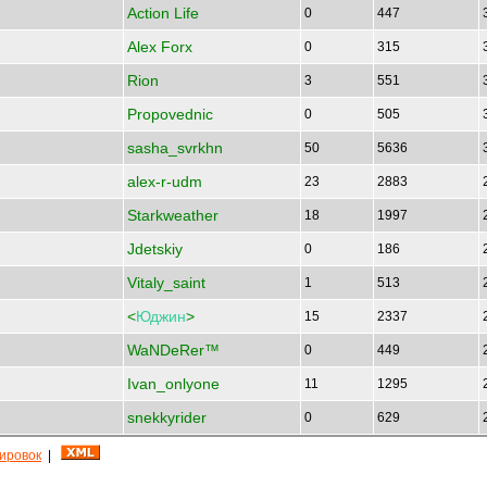
Action Life
0
447
Alex Forx
0
315
Rion
3
551
Propovednic
0
505
sasha_svrkhn
50
5636
alex-r-udm
23
2883
Starkweather
18
1997
Jdetskiy
0
186
Vitaly_saint
1
513
<
Юджин
>
15
2337
WaNDeRer™
0
449
Ivan_onlyone
11
1295
snekkyrider
0
629
кировок
|