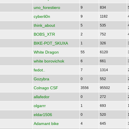
uno_forestiero
9
834
cyberli0n
9
1182
think_about
5
535
BOBS_XTR
2
752
BIKE-POT_SKUXA
1
326
White Dragon
55
6120
white borovichok
6
661
fedot..
7
1314
Gozybra
0
552
Colnago CSF
3556
95502
allafedor
0
272
olgarrr
1
693
eldar1506
0
520
Adamant bike
4
645