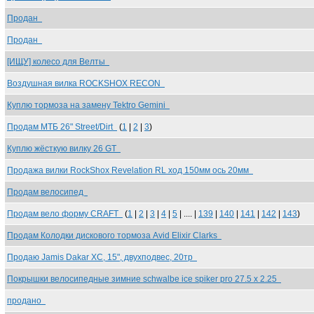
Продан
Продан
[ИЩУ] колесо для Велты
Воздушная вилка ROCKSHOX RECON
Куплю тормоза на замену Tektro Gemini
Продам МТБ 26" Street/Dirt
(
1
|
2
|
3
)
Куплю жёсткую вилку 26 GT
Продажа вилки RockShox Revelation RL ход 150мм ось 20мм
Продам велосипед
Продам вело форму CRAFT
(
1
|
2
|
3
|
4
|
5
| .... |
139
|
140
|
141
|
142
|
143
)
Продам Колодки дискового тормоза Avid Elixir Clarks
Продаю Jamis Dakar XC, 15", двухподвес, 20тр
Покрышки велосипедные зимние schwalbe ice spiker pro 27.5 x 2.25
продано