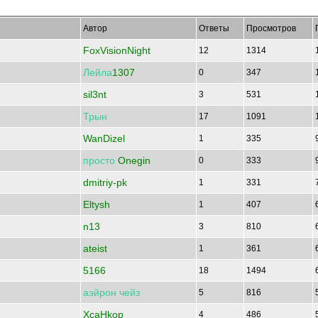
Автор
Ответы
Просмотров
FoxVisionNight
12
1314
Лейла
1307
0
347
sil3nt
3
531
Трын
17
1091
WanDizel
1
335
просто
Onegin
0
333
dmitriy-pk
1
331
Eltysh
1
407
n13
3
810
ateist
1
361
5166
18
1494
аэйрон
чейз
5
816
XcaHkop
4
486