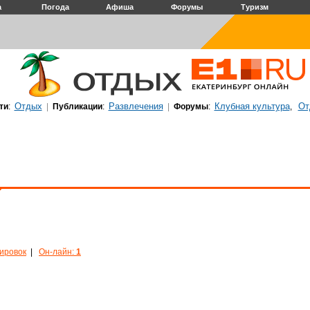
а
Погода
Афиша
Форумы
Туризм
Отдых
Развлечения
Клубная культура
От
ти
:
|
Публикации
:
|
Форумы
:
,
кировок
|
Он-лайн:
1