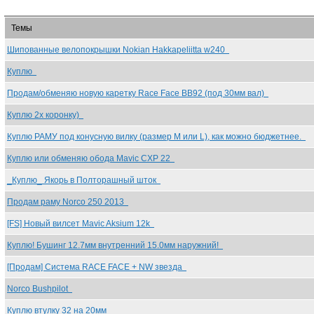
Темы
Шипованные велопокрышки Nokian Hakkapeliitta w240
Куплю
Продам/обменяю новую каретку Race Face BB92 (под 30мм вал)
Куплю 2х коронку)
Куплю РАМУ под конусную вилку (размер M или L), как можно бюджетнее.
Куплю или обменяю обода Mavic CXP 22
_Куплю_ Якорь в Полторашный шток
Продам раму Norco 250 2013
[FS] Новый вилсет Mavic Aksium 12k
Куплю! Бушинг 12.7мм внутренний 15.0мм наружний!
[Продам] Система RACE FACE + NW звезда
Norco Bushpilot
Куплю втулку 32 на 20мм