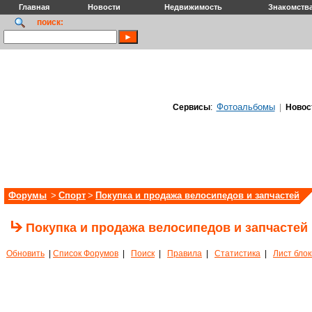
Главная
Новости
Недвижимость
Знакомств
поиск:
Фотоальбомы
Сервисы
:
|
Новос
Форумы
>
Спорт
>
Покупка и продажа велосипедов и запчастей
Покупка и продажа велосипедов и запчастей
Обновить
|
Список Форумов
|
Поиск
|
Правила
|
Статистика
|
Лист бло