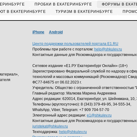
ТЕРИНБУРГЕ
ПРОБКИ В ЕКАТЕРИНБУРГЕ
ФОРУМЫ В ЕКАТ
ЮТ В ЕКАТЕРИНБУРГЕ
ТУРИЗМ В ЕКАТЕРИНБУРГЕ
ПРОМО
iPhone
Android
Центр поддержки пользователей портала E1.RU
Проблемы при работе с порталом:
help@shkulev.ru
Контактные данные для Роскомнадзора и государственных
Сетевое издание «Е1.РУ Екатеринбург Онлайн» (18+)
Зарегистрировано Федеральной службой по надзору в сф
материал»,
технологий и массовых коммуникаций (Роскомнадзор) Свид
дателя
ФС77-84675 от 06.02.2023 г.
Учредитель: Общество с ограниченной ответственность
Главный редактор: Малкова Марина Андреевна
Адрес редакции: 620014, Екатеринбург, ул. Шейнкмана, 10, 
Телефоны (круглосуточно): 8 (343) 379-49-95, 34-555-34,
WhatsApp, Viber, Telegram: +7 909 704-57-70
Электронный адрес редакции:
e1@shkulev.ru
Контактные данные для Роскомнадзора и государственных
juristekat@shkulev.ru
Техподдержка:
help@shkulev.ru