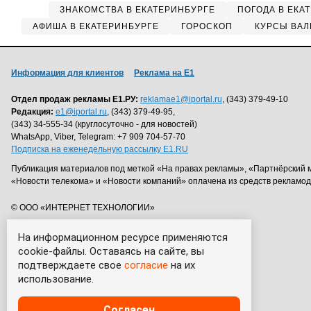
ЗНАКОМСТВА В ЕКАТЕРИНБУРГЕ
ПОГОДА В ЕКА
АФИША В ЕКАТЕРИНБУРГЕ
ГОРОСКОП
КУРСЫ ВАЛ
Информация для клиентов
Реклама на Е1
Отдел продаж рекламы Е1.РУ:
reklamae1@iportal.ru
, (343) 379-49-10
Редакция:
e1@iportal.ru
, (343) 379-49-95,
(343) 34-555-34 (круглосуточно - для новостей)
WhatsApp, Viber, Telegram: +7 909 704-57-70
Подписка на еженедельную рассылку E1.RU
Публикация материалов под меткой «На правах рекламы», «Партнёрский 
«Новости телекома» и «Новости компаний» оплачена из средств рекламо
© ООО «ИНТЕРНЕТ ТЕХНОЛОГИИ»
На информационном ресурсе применяются
cookie-файлы. Оставаясь на сайте, вы
подтверждаете свое
согласие
на их
использование.
Согласен