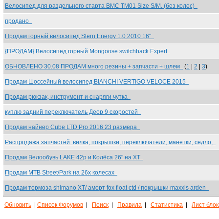
Велосипед для раздельного старта BMC TM01 Size S/M. (без колес)
продано
Продам горный велосипед Stern Energy 1.0 2010 16"
{ПРОДАМ} Велосипед горный Mongoose switchback Expert
ОБНОВЛЕНО 30.08 ПРОДАМ много резины + запчасти + шлем
(
1
|
2
|
3
)
Продам Шоссейный велосипед BIANCHI VERTIGO VELOCE 2015
Продам рюкзак, инструмент и снаряги чутка
куплю задний переключатель Деор 9 скоростей
Продам найнер Cube LTD Pro 2016 23 размера
Распродажа запчастей: вилка, покрышки, переключатели, манетки, седло,
Продам Велообувь LAKE 42р и Колёса 26" на ХТ
Продам MTB Street/Park на 26х колесах
Продам тормоза shimano XT/ аморт fox float ctd / покрышки maxxis arden
Обновить
|
Список Форумов
|
Поиск
|
Правила
|
Статистика
|
Лист бло