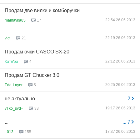
Продам две вилки и комборучки
22:54 26.06.2013
mamayka85
17
22:19 26.06.2013
vict
21
Продам очки CASCO SX-20
22:12 26.06.2013
Катя
'
ра
4
Продам GT Chucker 3.0
20:25 26.06.2013
Edd-Layer
5
не актуально
...
2
19:17 26.06.2013
yTko_svd+
33
...
...
7
17:37 26.06.2013
_013
155