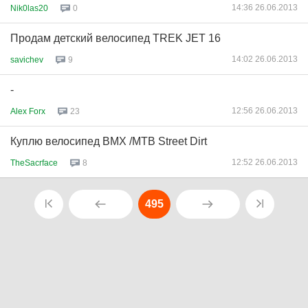
14:36 26.06.2013
Nik0las20
0
Продам детский велосипед TREK JET 16
14:02 26.06.2013
savichev
9
-
12:56 26.06.2013
Alex Forx
23
Куплю велосипед BMX /MTB Street Dirt
12:52 26.06.2013
TheSacrface
8
495