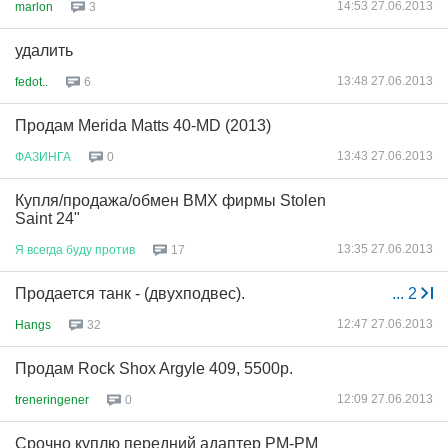
14:53 27.06.2013
marlon
3
удалить
13:48 27.06.2013
fedot..
6
Продам Merida Matts 40-MD (2013)
13:43 27.06.2013
ФАЗИНГА
0
Купля/продажа/обмен ВМХ фирмы Stolen
Saint 24"
13:35 27.06.2013
Я
всегда
буду
против
17
Продается танк - (двухподвес).
...
2
12:47 27.06.2013
Hangs
32
Продам Rock Shox Argyle 409, 5500р.
12:09 27.06.2013
treneringener
0
Срочно куплю передний адаптер PM-PM