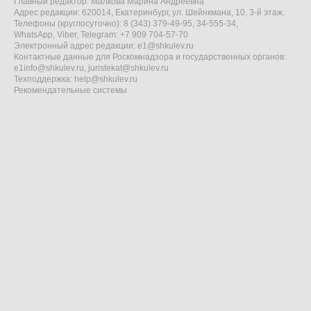
Главный редактор: Малкова Марина Андреевна
Адрес редакции: 620014, Екатеринбург, ул. Шейнкмана, 10, 3-й этаж,
Телефоны (круглосуточно): 8 (343) 379-49-95, 34-555-34,
WhatsApp, Viber, Telegram: +7 909 704-57-70
Электронный адрес редакции:
e1@shkulev.ru
Контактные данные для Роскомнадзора и государственных органов:
e1info@shkulev.ru
,
juristekat@shkulev.ru
Техподдержка:
help@shkulev.ru
Рекомендательные системы