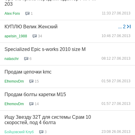
203
11:33 27.06.2013
Alex Forx
1
КУПЛЮ Велик Женский
...
2
10:46 27.06.2013
apelsin_1988
34
Specialized Epic s-works 2010 size M
08:12 27.06.2013
nataschr
6
Продам цепочки kmc
01:58 27.06.2013
EfremovDm
15
Продам болты каретки M15
01:57 27.06.2013
EfremovDm
14
Ищу Звезду 32Т для системы Срам 10
скоростей, под 4 болта
23:08 26.06.2013
Бойцовский
Клуб
3