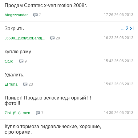
Продам Corratec x-vert motion 2008г.
17:26 26.06.2013
Alegzzzander
7
Закрыть
...
2
16:23 26.06.2013
J6600...[SixtySixBand]...
29
куплю раму
15:43 26.06.2013
tutuki
9
Удалить.
15:03 26.06.2013
El Yuha
23
Привет! Продаю велосипед-горный !!!
фото!!!
14:39 26.06.2013
Zloi_(\'_\')_men
7
Куплю тормоза гидравлические, хорошие,
с роторами.