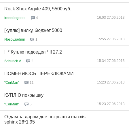
Rock Shox Argyle 409, 5500руб.
16:03 27.06.2013
treneringener
4
[куплю] вилку, бюджет 5000
15:55 27.06.2013
Nosov.radmir
1
!! * Куплю подседел * !! 27,2
15:34 27.06.2013
Schurick V
2
ПОМЕНЯЮСЬ ПЕРЕКЛЮКАМИ
15:23 27.06.2013
"CorMan"
11
КУПЛЮ покрышку
15:23 27.06.2013
"CorMan"
5
Отдам за даром две покрышки maxxis
sphinx 26*1.95