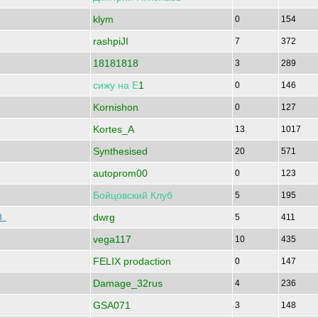
klym
0
154
rashpiJI
7
372
18181818
3
289
сижу
на
Е
1
0
146
Kornishon
0
127
Kortes_A
13
1017
Synthesised
20
571
autoprom00
0
123
Бойцовский
Клуб
5
195
dwrg
 3
5
411
vega117
10
435
FELIX prodaction
0
147
Damage_32rus
4
236
GSA071
3
148