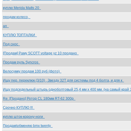
куплю Merida Matts 20
продам колесо,
ап
КУПЛЮ ТОПТАЛКИ
Под снос
[Продам] Раму SCOTT voltage yz 10 продано
Продам руль Syncros
Велосумку продам 100 руб (фото)
Ищу пер. переклюк (3/10) , Звезду 32Т для системы под 4 болта, и для к
Ищу подседельный штырь одноболтовый 25,4 мм х 400 мм. (на самый край
Re: [Продано] Ротор CL 180мм RT-62 300р
Срочно КУПЛЮ !!!
куплю шток-корону-ноги
Продам\обменяю bmx twenty