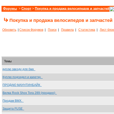
Форумы
>
Спорт
>
Покупка и продажа велосипедов и запчастей
Покупка и продажа велосипедов и запчастей
Обновить
|
Список Форумов
|
Поиск
|
Правила
|
Статистика
|
Лист бло
Темы
куплю звезду для бмх
Куплю подсидел и каретку.
ПРОДАЮ МАУНТИНБАЙК
Вилка Rock Shox Tora 289 (продано)
Продам BMX.
Защита FUSE