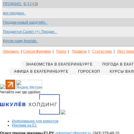
ПРОДАНО
(
1
|
2
|
3
)
все продано
Продам новый хардтейл.
Продается Салют (+). Продан.
Куплю раму freeride
Обновить
|
Список Форумов
|
Поиск
|
Правила
|
Статистика
|
Лист бло
ЗНАКОМСТВА В ЕКАТЕРИНБУРГЕ
ПОГОДА В ЕКА
АФИША В ЕКАТЕРИНБУРГЕ
ГОРОСКОП
КУРСЫ ВАЛ
Читайте нас где удобно
Информация для клиентов
Реклама на Е1
Отдел продаж рекламы Е1.РУ:
reklamae1@iportal.ru
, (343) 379-49-10