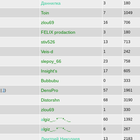
Даннилка
3
180
Toin
7
1049
zlou69
16
706
FELIX prodaction
3
180
stiv526
13
713
Veis-d
1
242
slepoy_66
23
758
Insight's
17
605
Bubbubu
0
333
DensPro
|
3
)
57
1961
Distorshn
68
3190
zlou69
1
330
а
lgiz_,,.*```*-.,_
60
1392
а
lgiz_,,.*```*-.,_
6
267
Дмитрий
Николаев
13
2183