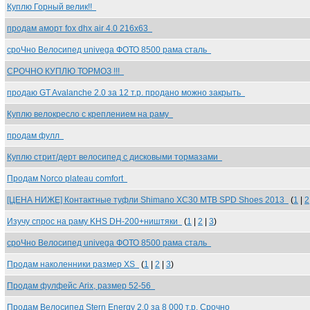
Куплю Горный велик!!
продам аморт fox dhx air 4.0 216x63
сроЧно Велосипед univega ФОТО 8500 рама сталь
СРОЧНО КУПЛЮ ТОРМОЗ !!!
продаю GT Avalanche 2.0 за 12 т.р. продано можно закрыть
Куплю велокресло с креплением на раму
продам фулл
Куплю стрит/дерт велосипед с дисковыми тормазами
Продам Norco plateau comfort
[ЦЕНА НИЖЕ] Контактные туфли Shimano XC30 MTB SPD Shoes 2013
(
1
|
2
Изучу спрос на раму KHS DH-200+ништяки
(
1
|
2
|
3
)
сроЧно Велосипед univega ФОТО 8500 рама сталь
Продам наколенники размер XS
(
1
|
2
|
3
)
Продам фулфейс Arix, размер 52-56
Продам Велосипед Stern Energy 2.0 за 8 000 т.р. Срочно