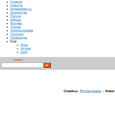
Главная
Новости
Недвижимость
Знакомства
Погода
Афиша
Форумы
Туризм
Телепрограмма
Гороскоп
Промокоды
Ещё
Игры
Аптеки
Zody
поиск:
Фотоальбомы
Сервисы
:
|
Новос