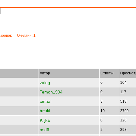
кировок
|
Он-лайн:
1
Автор
Ответы
Просмот
zalog
0
104
Temon1994
0
117
cmaal
3
518
tutuki
10
2799
Kiljka
0
128
asd6
2
298