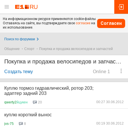
На информационном ресурсе применяются cookie-файлы.
Согласен
Оставаясь на сайте, вы подтверждаете свое
согласие
на
их использование.
Поиск по форумам
Общение
Спорт
Покупка и продажа велосипедов и запчастей
Покупка и продажа велосипедов и запчастей
Создать тему
Online 1
Куплю тормоз гидравлический, ротор 203;
адаптер задний 203
00:27 30.06.2012
qwerty2
йцукен
20
куплю короткий вынос
00:19 30.06.2012
jvs-75
8