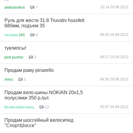
10:14 29.06.2012
aleksander.k
7
Руль для жести 31.8 Truvativ hussfelt
680мм, подъем 35
09:45 29.06.2012
человек
285
9
туклипсы!
09:17 29.06.2012
pink pusher
3
Продам раму pinarello
04:56 29.06.2012
Amro
5
Продам вело-шины NOKIAN 20х1,5
полуслики 350 р./шт.
00:07 29.06.2012
Велик
-
обританец
12
Продам шоссейный велосипед
"СпортШоссе"