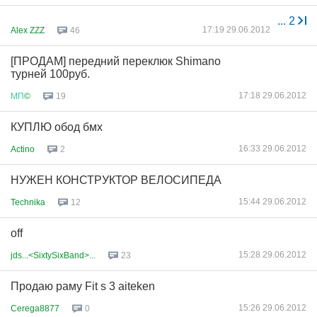
...
2
17:19 29.06.2012
Alex ZZZ
46
[ПРОДАМ] передний переклюк Shimano
турней 100руб.
17:18 29.06.2012
МП
©
19
КУПЛЮ обод бмх
16:33 29.06.2012
Actino
2
НУЖЕН КОНСТРУКТОР ВЕЛОСИПЕДА
15:44 29.06.2012
Technika
12
off
15:28 29.06.2012
jds...<SixtySixBand>...
23
Продаю раму Fit s 3 aiteken
15:26 29.06.2012
Cerega8877
0