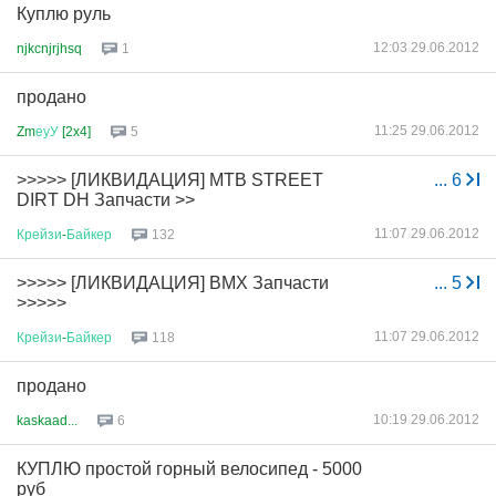
Куплю руль
12:03 29.06.2012
njkcnjrjhsq
1
продано
11:25 29.06.2012
Zm
еуУ
[2x4]
5
>>>>> [ЛИКВИДАЦИЯ] MTB STREET
...
6
DIRT DH Запчасти >>
11:07 29.06.2012
Крейзи
-
Байкер
132
>>>>> [ЛИКВИДАЦИЯ] BMX Запчасти
...
5
>>>>>
11:07 29.06.2012
Крейзи
-
Байкер
118
продано
10:19 29.06.2012
kaskaad...
6
КУПЛЮ простой горный велосипед - 5000
руб