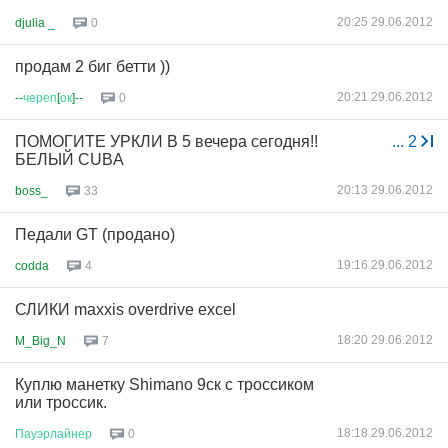
20:25 29.06.2012
djulia _
0
продам 2 биг бетти ))
20:21 29.06.2012
--
череп
[
ок
]--
0
ПОМОГИТЕ УРКЛИ В 5 вечера сегодня!!
...
2
БЕЛЫЙ CUBA
20:13 29.06.2012
boss_
33
Педали GT (продано)
19:16 29.06.2012
codda
4
СЛИКИ maxxis overdrive excel
18:20 29.06.2012
M_Big_N
7
Куплю манетку Shimano 9ск с троссиком
или троссик.
18:18 29.06.2012
Пауэрлайнер
0