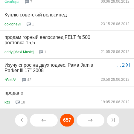
00:06 29.06.2012
Физбора
7
Куплю советский велосипед
23:15 28.06.2012
doktor evil
1
продам горный велосипед FELT fs 500
ростовка 15,5
21:05 28.06.2012
eddy [Maxi Music]
1
Изучу спрос на двухподвес. Рама Jamis
...
2
Parker III 17'' 2008
20:58 28.06.2012
*GekA*
42
продано
19:05 28.06.2012
kz3
18
657