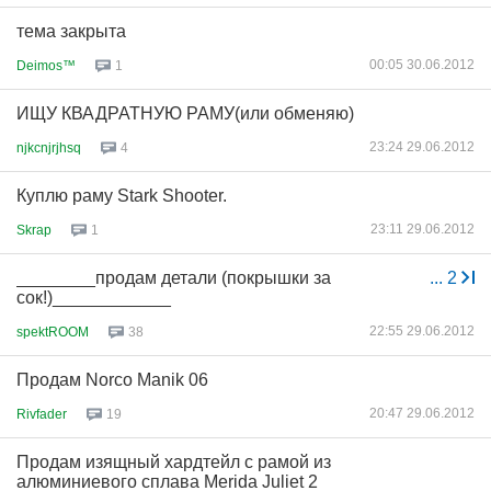
тема закрыта
00:05 30.06.2012
Deimos™
1
ИЩУ КВАДРАТНУЮ РАМУ(или обменяю)
23:24 29.06.2012
njkcnjrjhsq
4
Куплю раму Stark Shooter.
23:11 29.06.2012
Skrap
1
________продам детали (покрышки за
...
2
сок!)____________
22:55 29.06.2012
spektROOM
38
Продам Norco Manik 06
20:47 29.06.2012
Rivfader
19
Продам изящный хардтейл с рамой из
алюминиевого сплава Merida Juliet 2