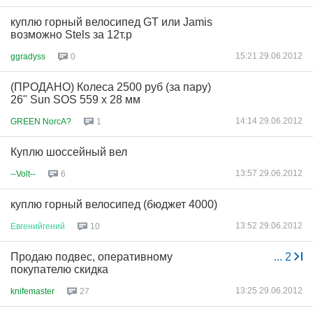
куплю горный велосипед GT или Jamis
возможно Stels за 12т.р
15:21 29.06.2012
ggradyss
0
(ПРОДАНО) Колеса 2500 руб (за пару)
26" Sun SOS 559 х 28 мм
14:14 29.06.2012
GREEN NorcA?
1
Куплю шоссейный вел
13:57 29.06.2012
--Volt--
6
куплю горный велосипед (бюджет 4000)
13:52 29.06.2012
Евгенийгений
10
Продаю подвес, оперативному
...
2
покупателю скидка
13:25 29.06.2012
knifemaster
27