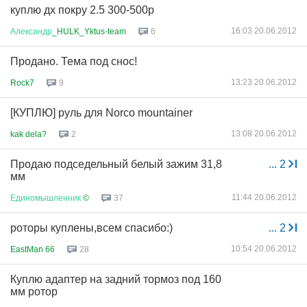
куплю дх покру 2.5 300-500р
16:03 20.06.2012
Александр
_HULK_Yktus-team
6
Продано. Тема под снос!
13:23 20.06.2012
Rock7
9
[КУПЛЮ] руль для Norco mountainer
13:08 20.06.2012
kak dela?
2
Продаю подседельный белый зажим 31,8
...
2
мм
11:44 20.06.2012
Единомышленник
©
37
роторы куплены,всем спасибо:)
...
2
10:54 20.06.2012
EastMan 66
28
Куплю адаптер на задний тормоз под 160
мм ротор