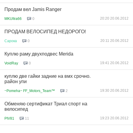
Продам вел Jamis Ranger
20:20 20.06.2012
MKUltra66
0
ПРОДАМ ВЕЛОСИПЕД НЕДОРОГО!
20:11 20.06.2012
Сарока
0
Куплю раму двухподвес Merida
19:41 20.06.2012
VoidRay
0
куплю две гайки задние на вмх срочно.
район упи
19:30 20.06.2012
~Pomeha~ FF_Motors_Team™
2
Обменяю сертификат Триал спорт на
велосипед
19:23 20.06.2012
PIV81
11