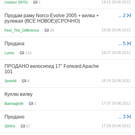
19:15 20.06.2012
Ushkov SRTG
1
Продам раму Norco Evolve 2005 + вилка +
...
2
рулевая (ВСЕ НОВОЕ)(СРОЧНО)
18:30 20.06.2012
Feel_The_Difference
26
Продана
...
5
18:27 20.06.2012
Lumic
124
ПРОДАНО велосипед 17" Forward Apache
101
18:19 20.06.2012
Serb46
8
Куплю вилку
17:37 20.06.2012
Barmagloth
1
Продано
...
3
17:29 20.06.2012
300Hz
57