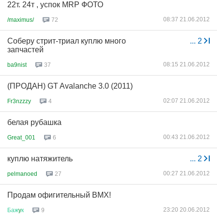
22т. 24т , успок MRP ФОТО
08:37 21.06.2012
/maximus/
72
Соберу стрит-триал куплю много
...
2
запчастей
08:15 21.06.2012
ba9nist
37
(ПРОДАН) GT Avalanche 3.0 (2011)
02:07 21.06.2012
Fr3nzzzy
4
белая рубашка
00:43 21.06.2012
Great_001
6
куплю натяжитель
...
2
00:27 21.06.2012
pelmanoed
27
Продам офигительный BMX!
23:20 20.06.2012
Баж
y
к
9