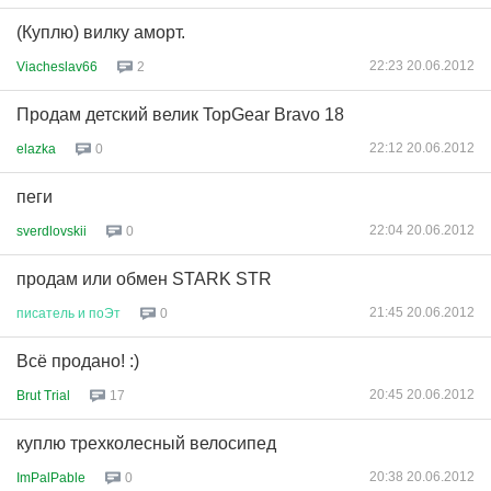
(Куплю) вилку аморт.
22:23 20.06.2012
Viacheslav66
2
Продам детский велик TopGear Bravo 18
22:12 20.06.2012
elazka
0
пеги
22:04 20.06.2012
sverdlovskii
0
продам или обмен STARK STR
21:45 20.06.2012
писатель
и
поЭт
0
Всё продано! :)
20:45 20.06.2012
Brut Trial
17
куплю трехколесный велосипед
20:38 20.06.2012
ImPalPable
0