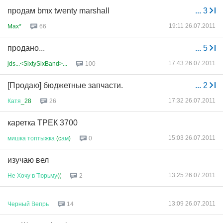
продам bmx twenty marshall
...
3
19:11 26.07.2011
Max*
66
продано...
...
5
17:43 26.07.2011
jds...<SixtySixBand>...
100
[Продаю] бюджетные запчасти.
...
2
17:32 26.07.2011
Катя
_28
26
каретка ТРЕК 3700
15:03 26.07.2011
мишка
топтыжка
(c
ам
)
0
изучаю вел
13:25 26.07.2011
Не
Хочу
в
Тюрьму
((
2
13:09 26.07.2011
Черный
Вепрь
14