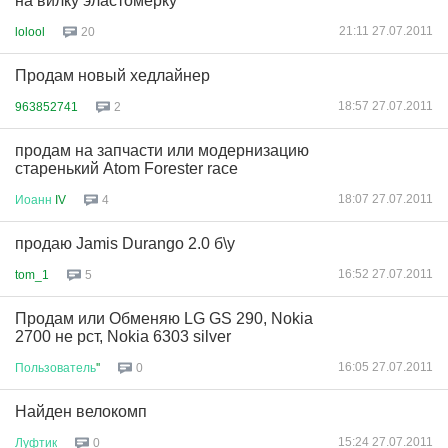
на вилку эластомерку
21:11 27.07.2011
lolool
20
Продам новый хедлайнер
18:57 27.07.2011
963852741
2
продам на запчасти или модернизацию
старенький Atom Forester race
18:07 27.07.2011
Иоанн
IV
4
продаю Jamis Durango 2.0 б\у
16:52 27.07.2011
tom_1
5
Продам или Обменяю LG GS 290, Nokia
2700 не рст, Nokia 6303 silver
16:05 27.07.2011
Пользователь
''
0
Найден велокомп
15:24 27.07.2011
Луфтик
0