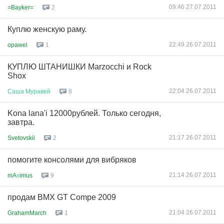
09:46 27.07.2011
=Bayker=
2
Куплю женскую раму.
22:49 26.07.2011
opawel
1
КУПЛЮ ШТАНИШКИ Marzocchi и Rock
Shox
22:04 26.07.2011
Саша
Муравей
8
Kona lana'i 12000рублей. Только сегодня,
завтра.
21:17 26.07.2011
Svetovskii
2
помогите консолями для вибряков
21:14 26.07.2011
mA
х
imus
9
продам BMX GT Compe 2009
21:04 26.07.2011
GrahamMarch
1