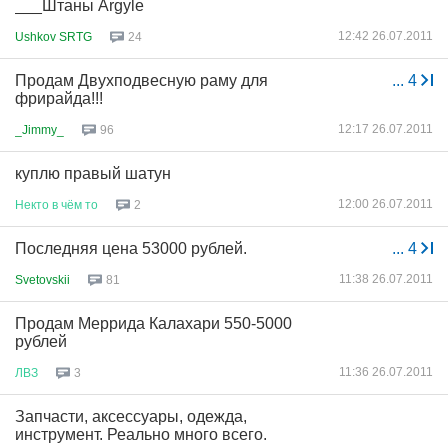
___Штаны Argyle
12:42 26.07.2011
Ushkov SRTG
24
Продам Двухподвесную раму для
...
4
фрирайда!!!
12:17 26.07.2011
_Jimmy_
96
куплю правый шатун
12:00 26.07.2011
Некто
в
чём
то
2
Последняя цена 53000 рублей.
...
4
11:38 26.07.2011
Svetovskii
81
Продам Меррида Калахари 550-5000
рублей
11:36 26.07.2011
ЛВЗ
3
Запчасти, аксессуары, одежда,
инструмент. Реально много всего.