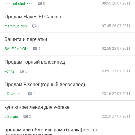
08:55 28.07.2011
<<< hot-shot >>>
0
Продам Hayes El Camino
07:45 28.07.2011
mammut_tmn
1
Защита и перчатки
02:58 28.07.2011
SALE for YOU
7
Продам горный велосипед
23:51 27.07.2011
koff72
5
Продам Fischer (горный велосипед)
23:16 27.07.2011
_Tovarish_
3
куплю крепления для v-brake
22:10 27.07.2011
s Sergio
2
продам или обменяю рама+вилка(жесть)