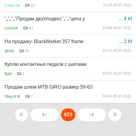
11:23 26.07.2011
СпортЭк
20
"„"„"„"Продам двухподвес"„"„"цена у
...
4
10:45 26.07.2011
Liche34
83
На продажу: BlackMarket 357 frame
...
2
10:13 26.07.2011
@rsik
31
Куплю контактные педали с шипами
10:07 26.07.2011
Ilja9
1
Продам шлем MTB GIRO размер 59-63
09:41 26.07.2011
Oleg N M
7
823