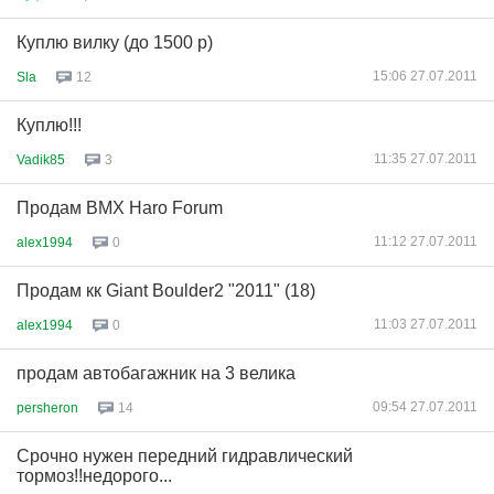
Куплю вилку (до 1500 р)
15:06 27.07.2011
Sla
12
Куплю!!!
11:35 27.07.2011
Vadik85
3
Продам BMX Haro Forum
11:12 27.07.2011
alex1994
0
Продам кк Giant Boulder2 "2011" (18)
11:03 27.07.2011
alex1994
0
продам автобагажник на 3 велика
09:54 27.07.2011
persheron
14
Срочно нужен передний гидравлический
тормоз!!недорого...