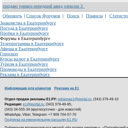
продаю тормоз передний авид элексир 3
Обновить
|
Список Форумов
|
Поиск
|
Правила
|
Статисти
Знакомства в Екатеринбурге
Погода в Екатеринбурге
Пробки в Екатеринбурге
Форумы в Екатеринбурге
Телепрограмма в Екатеринбурге
Афиша в Екатеринбурге
Гороскоп
Курсы валют в Екатеринбурге
Туризм в Екатеринбурге
Промокоды в Екатеринбурге
Реклама в Екатеринбурге
Информация для клиентов
Реклама на Е1
Отдел продаж рекламы Е1.РУ:
reklamae1@iportal.ru
, (343) 379-49-10
Редакция:
e1@iportal.ru
, (343) 379-49-95,
(343) 34-555-34 (круглосуточно - для новостей)
WhatsApp, Viber, Telegram: +7 909 704-57-70
Подписка на еженедельную рассылку E1.RU
Публикация материалов под меткой «На правах рекламы», «Партнёрский 