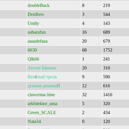
doubleBack
8
219
DenBers
3
544
Undiy
4
143
subarufun
16
689
aaaadefaaa
20
679
6630
68
1752
Qlk66
1
241
Антон
Бянкин
20
310
Вес
ё
лый
троль
9
590
дешева
дешева
!!
12
616
clawerma
с
hine
32
1416
arkhitektor_uma
5
320
Green_SCALE
2
434
Nata34
0
120