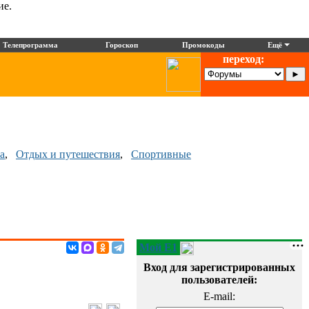
ие.
Телепрограмма
Гороскоп
Промокоды
Ещё
переход:
а
,
Отдых и путешествия
,
Спортивные
Мой E1
Вход для зарегистрированных
пользователей:
E-mail: