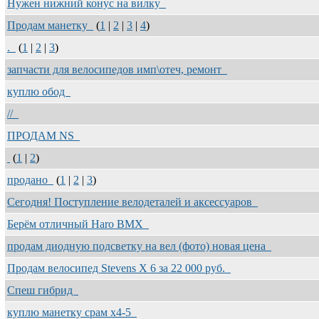
Нужен нижний конус на вилку
Продам манетку
(
1
|
2
|
3
|
4
)
.
(
1
|
2
|
3
)
запчасти для велосипедов имп\отеч, ремонт
куплю обод
//
ПРОДАМ NS
(
1
|
2
)
продано
(
1
|
2
|
3
)
Сегодня! Поступление велодеталей и аксессуаров
Берём отличный Haro BMX
продам диодную подсветку на вел (фото) новая цена
Продам велосипед Stevens X 6 за 22 000 руб.
Спеш гибрид
куплю манетку срам х4-5