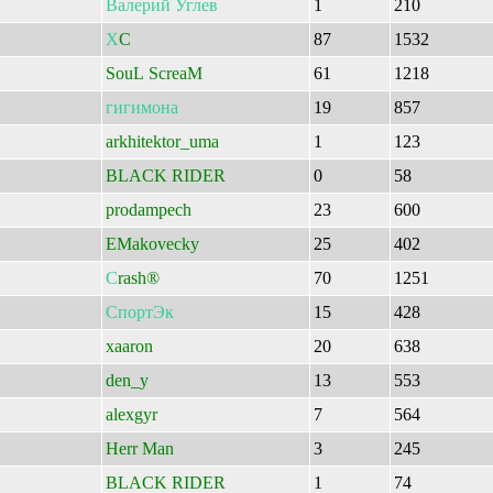
Валерий
Углев
1
210
Х
C
87
1532
SouL ScreaM
61
1218
гигимона
19
857
arkhitektor_uma
1
123
BLACK RIDER
0
58
prodampech
23
600
EMakovecky
25
402
С
rash®
70
1251
СпортЭк
15
428
xaaron
20
638
den_y
13
553
alexgyr
7
564
Herr Man
3
245
BLACK RIDER
1
74