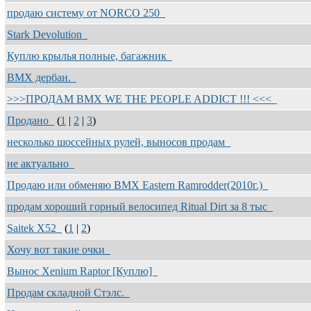
продаю систему от NORCO 250
Stark Devolution
Куплю крылья полные, багажник
ВМХ дербан.
>>>ПРОДАМ BMX WE THE PEOPLE ADDICT !!! <<<
Продано
(
1
|
2
|
3
)
несколько шоссейных рулей, выносов продам
не актуально
Продаю или обменяю BMX Eastern Ramrodder(2010г.)
продам хороший горный велосипед Ritual Dirt за 8 тыс
Saitek X52
(
1
|
2
)
Хочу вот такие очки
Вынос Xenium Raptor [Куплю]
Продам складной Стэлс.