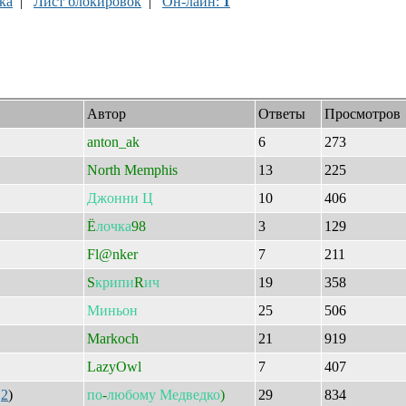
ка
|
Лист блокировок
|
Он-лайн:
1
Автор
Ответы
Просмотров
anton_ak
6
273
North Memphis
13
225
Джонни
Ц
10
406
Ё
лочка
98
3
129
Fl@nker
7
211
S
крипи
R
ич
19
358
Миньон
25
506
Markoch
21
919
LazyOwl
7
407
|
2
)
по
-
любому
Медведко
)
29
834