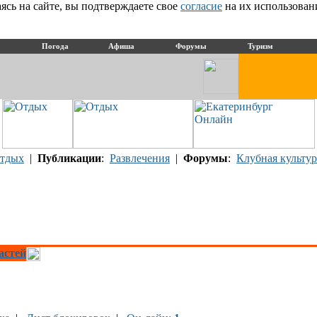
сь на сайте, вы подтверждаете свое
согласие
на их использован
Погода
Афиша
Форумы
Туризм
тдых
|
Публикации
:
Развлечения
|
Форумы
:
Клубная культур
астей