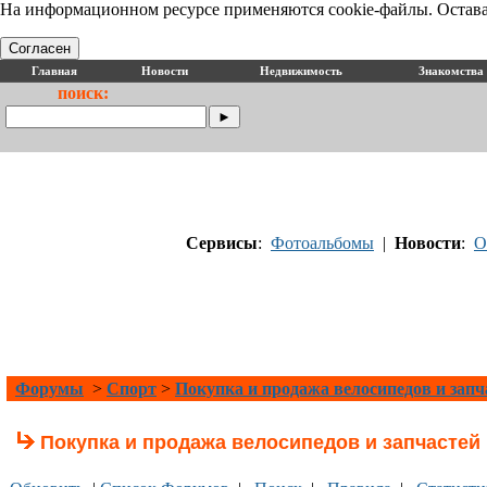
На информационном ресурсе применяются cookie-файлы. Оставая
Согласен
Главная
Новости
Недвижимость
Знакомства
поиск:
Сервисы
:
Фотоальбомы
|
Новости
:
О
Форумы
>
Спорт
>
Покупка и продажа велосипедов и запч
Покупка и продажа велосипедов и запчастей