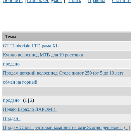
Обновить
|
Список Форумов
|
Поиск
|
Правила
|
Статисти
Темы
GT Timberlain LTD рама XL
Куплю велосипед MTB для 19 ростовки
продано
Продам детский велосипед Стелс пилот 250 (от 5 до 10 лет)
обмен на горный
продано
(
1
|
2
)
Подаю Барахло ДАРОМ!!
Продан
Продам Стрит-дертовый комплит на базе Scorpio дешевле!
(
1