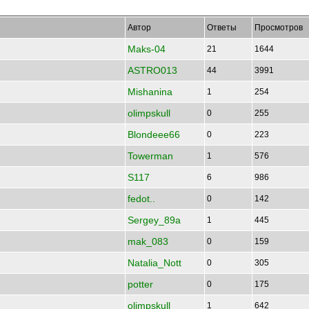
Автор
Ответы
Просмотров
Maks-04
21
1644
ASTRO013
44
3991
Mishanina
1
254
olimpskull
0
255
Blondeee66
0
223
Towerman
1
576
S117
6
986
fedot..
0
142
Sergey_89a
1
445
mak_083
0
159
Natalia_Nott
0
305
potter
0
175
olimpskull
1
642