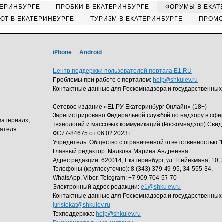
ТЕРИНБУРГЕ
ПРОБКИ В ЕКАТЕРИНБУРГЕ
ФОРУМЫ В ЕКАТ
ЮТ В ЕКАТЕРИНБУРГЕ
ТУРИЗМ В ЕКАТЕРИНБУРГЕ
ПРОМО
iPhone
Android
Центр поддержки пользователей портала E1.RU
Проблемы при работе с порталом:
help@shkulev.ru
Контактные данные для Роскомнадзора и государственных
Сетевое издание «Е1.РУ Екатеринбург Онлайн» (18+)
Зарегистрировано Федеральной службой по надзору в сф
материал»,
технологий и массовых коммуникаций (Роскомнадзор) Свид
дателя
ФС77-84675 от 06.02.2023 г.
Учредитель: Общество с ограниченной ответственность
Главный редактор: Малкова Марина Андреевна
Адрес редакции: 620014, Екатеринбург, ул. Шейнкмана, 10, 
Телефоны (круглосуточно): 8 (343) 379-49-95, 34-555-34,
WhatsApp, Viber, Telegram: +7 909 704-57-70
Электронный адрес редакции:
e1@shkulev.ru
Контактные данные для Роскомнадзора и государственных
juristekat@shkulev.ru
Техподдержка:
help@shkulev.ru