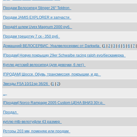
Продам Велосипед Stinger 26" Tektron
Продам JAMIS EXPLORER и запчасти
ПродаН шлем Uvex Magnum 2000 руб.
Продам трещотку 7 ск - 350 руб
Домашний ВЕЛОСЕРВИС. Уралвелосервис от Darkwita
(
1
|
2
|
3
|
4
|
5
|
6
|
7
[Продам] Новую покрышку 29er Schwalbe racing ralph evo/бескамерка
Куплю детский велосипед (для девочки, 6 лет)
[ПРОДАМ] Шоссе. Обувь, трансмиссия, покрышки, и др.
Звезды FSA 10/11sp 36/26
(
1
|
2
)
_
[Продам] Norco Rampage 2005 Custom ЦЕНА ВНИЗ 30т.р.
Продал
куплю mtb-велотуфли 43 размер
Роторы 203 мм, поменяю или продам