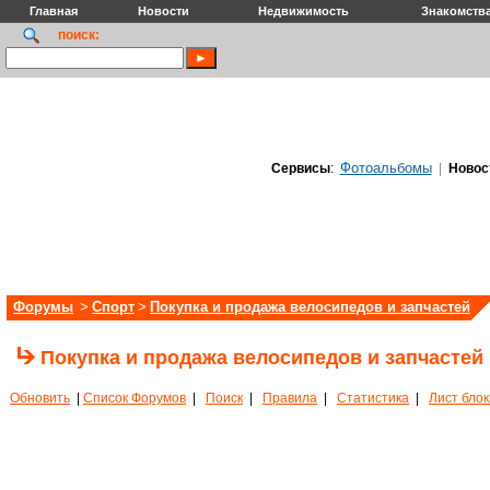
Главная
Новости
Недвижимость
Знакомств
поиск:
Фотоальбомы
Сервисы
:
|
Новос
Форумы
>
Спорт
>
Покупка и продажа велосипедов и запчастей
Покупка и продажа велосипедов и запчастей
Обновить
|
Список Форумов
|
Поиск
|
Правила
|
Статистика
|
Лист бло