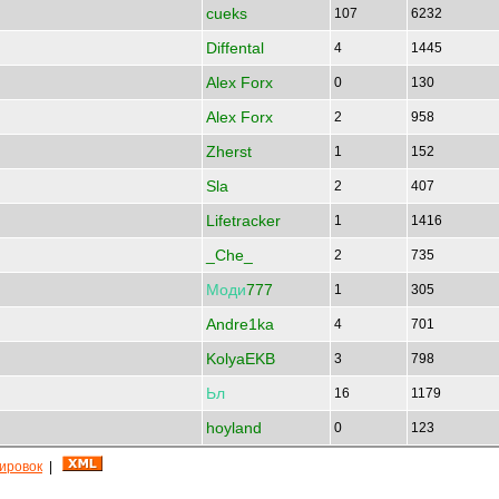
cueks
107
6232
Diffental
4
1445
Alex Forx
0
130
Alex Forx
2
958
Zherst
1
152
Sla
2
407
Lifetracker
1
1416
_Che_
2
735
Моди
777
1
305
Andre1ka
4
701
KolyaEKB
3
798
Ьл
16
1179
hoyland
0
123
кировок
|