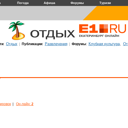
а
Погода
Афиша
Форумы
Туризм
Отдых
Развлечения
Клубная культура
От
ти
:
|
Публикации
:
|
Форумы
:
,
кировок
|
Он-лайн:
2