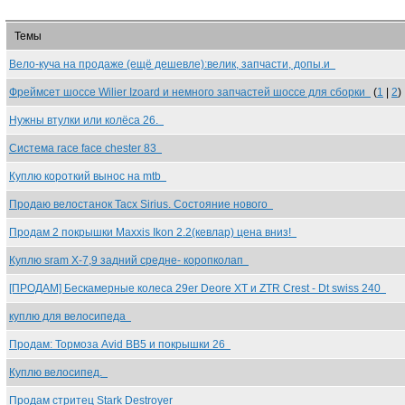
Темы
Вело-куча на продажe (ещё дешевле):велик, запчасти, допы.и
Фреймсет шоссе Wilier Izoard и немного запчастей шоссе для сборки
(
1
|
2
)
Нужны втулки или колёса 26.
Система race face chester 83
Куплю короткий вынос на mtb
Продаю велостанок Tacx Sirius. Состояние нового
Продам 2 покрышки Maxxis Ikon 2.2(кевлар) цена вниз!
Куплю sram X-7,9 задний средне- коропколап
[ПРОДАМ] Бескамерные колеса 29er Deore XT и ZTR Crest - Dt swiss 240
куплю для велосипеда
Продам: Тормоза Avid BB5 и покрышки 26
Куплю велосипед.
Продам стритец Stark Destroyer