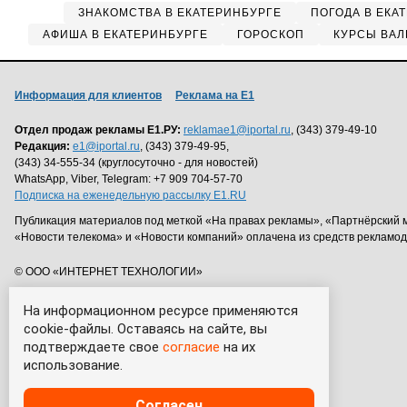
ЗНАКОМСТВА В ЕКАТЕРИНБУРГЕ
ПОГОДА В ЕКА
АФИША В ЕКАТЕРИНБУРГЕ
ГОРОСКОП
КУРСЫ ВАЛ
Информация для клиентов
Реклама на Е1
Отдел продаж рекламы Е1.РУ:
reklamae1@iportal.ru
, (343) 379-49-10
Редакция:
e1@iportal.ru
, (343) 379-49-95,
(343) 34-555-34 (круглосуточно - для новостей)
WhatsApp, Viber, Telegram: +7 909 704-57-70
Подписка на еженедельную рассылку E1.RU
Публикация материалов под меткой «На правах рекламы», «Партнёрский 
«Новости телекома» и «Новости компаний» оплачена из средств рекламо
© ООО «ИНТЕРНЕТ ТЕХНОЛОГИИ»
На информационном ресурсе применяются
cookie-файлы. Оставаясь на сайте, вы
подтверждаете свое
согласие
на их
использование.
Согласен