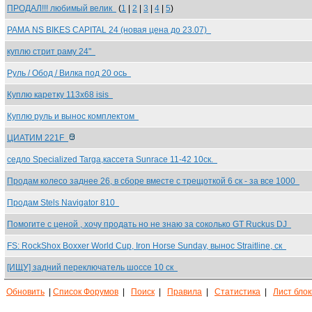
ПРОДАЛ!!! любимый велик
(
1
|
2
|
3
|
4
|
5
)
РАМА NS BIKES CAPITAL 24 (новая цена до 23.07)
куплю стрит раму 24"
Руль / Обод / Вилка под 20 ось
Куплю каретку 113х68 isis
Куплю руль и вынос комплектом
ЦИАТИМ 221F
седло Specialized Targa,кассета Sunrace 11-42 10ск.
Продам колесо заднее 26, в сборе вместе с трещоткой 6 ск - за все 1000
Продам Stels Navigator 810
Помогите с ценой , хочу продать но не знаю за соколько GT Ruckus DJ
FS: RockShox Boxxer World Cup, Iron Horse Sunday, вынос Straitline, ск
[ИЩУ] задний переключатель шоссе 10 ск
Обновить
|
Список Форумов
|
Поиск
|
Правила
|
Статистика
|
Лист бло