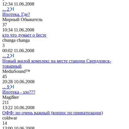
12:34 11.06.2008
...
2
Ипотека. Где?
Мирный
Обыватель
37
10:34 11.06.2008
кто что думает о бесте
chunga changa
3
00:02 11.06.2008
...
2
Новый жилой комплекс на месте станции Свердловск-
товарный
MediaSound™
45
20:28 10.06.2008
...
9
Ипотека - зло???
Magi$ter
211
13:22 10.06.2008
ОФФ: но очень важный (вопрос по приватизации)
coldwar
14
13:00 10.06.2008