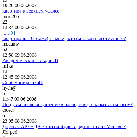
19:29 09.06.2008
квартира в верхнем уфалее.
шин
205
22
13:34 09.06.2008
...
3
квартира на 19 этаже(и выше), кто на такой высоте живет?
mpaamv
52
12:58 09.06.2008
Академический - стадия П
m1ka
13
12:45 09.06.2008
Снос минирынка!!!
hych@
5
11:47 09.06.2008
Продажа после вступление в наследство, как быть с налогом?
croser
6
23:05 08.06.2008
Дорогая АРЕНДА:Екатеринбург в двух шагах от Москвы?
Ястреб
___