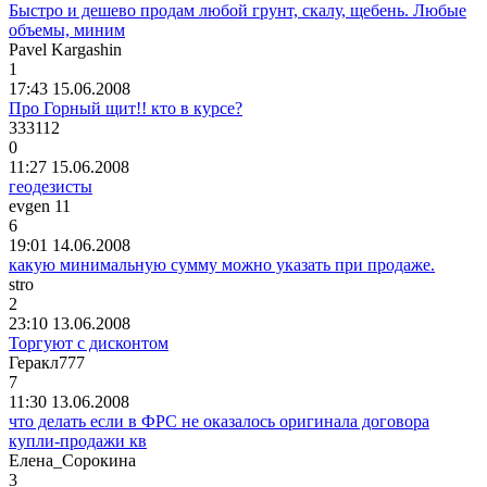
Быстро и дешево продам любой грунт, скалу, щебень. Любые
объемы, миним
Pavel Kargashin
1
17:43 15.06.2008
Про Горный щит!! кто в курсе?
333112
0
11:27 15.06.2008
геодезисты
evgen 11
6
19:01 14.06.2008
какую минимальную сумму можно указать при продаже.
stro
2
23:10 13.06.2008
Торгуют с дисконтом
Геракл
777
7
11:30 13.06.2008
что делать если в ФРС не оказалось оригинала договора
купли-продажи кв
Елена
_
Сорокина
3