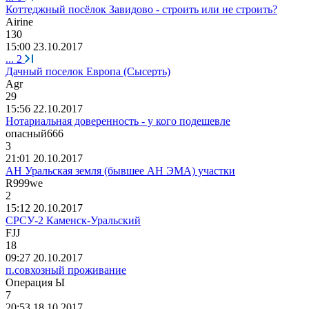
Коттеджный посёлок Завидово - строить или не строить?
Airine
130
15:00 23.10.2017
...
2
Дачный поселок Европа (Сысерть)
Agr
29
15:56 22.10.2017
Нотариальная доверенность - у кого подешевле
опасный
666
3
21:01 20.10.2017
АН Уральская земля (бывшее АН ЭМА) участки
R999we
2
15:12 20.10.2017
СРСУ-2 Каменск-Уральский
FJJ
18
09:27 20.10.2017
п.совхозный проживание
Операция
Ы
7
20:53 18.10.2017