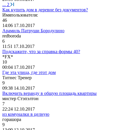
...
2
Как купить дом в деревне без документов?
Имяпользователя
:
46
14:06 17.10.2017
Арамиль Патруши Бородулино
redboroda
6
11:51 17.10.2017
Подскажите, что за справка формы 40?
*FX*
10
00:04 17.10.2017
Где эта улица, где этот дом
Титнес
Тренер
9
09:38 14.10.2017
Включить веранду в общую площадь квартиры
мистер
Стэпэлтон
7
22:24 12.10.2017
из комуналки в целную
горашора
9
13:09 12.10.2017