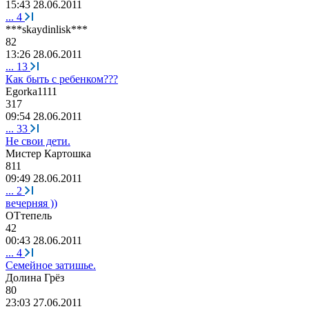
15:43 28.06.2011
...
4
***skaydinlisk***
82
13:26 28.06.2011
...
13
Как быть с ребенком???
Egorka1111
317
09:54 28.06.2011
...
33
Не свои дети.
Мистер
Картошка
811
09:49 28.06.2011
...
2
вечерняя ))
ОТтепель
42
00:43 28.06.2011
...
4
Семейное затишье.
Долина
Грёз
80
23:03 27.06.2011