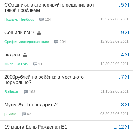
СОошники, а сгенерируйте решение вот
...
5
такой проблемы..
13:57 22.03.2011
Подшум
Прибоев
124
Сон или явь?
...
9
12:39 22.03.2011
Орифия
/
заведенная
юла
/
204
видела
...
4
12:39 22.03.2011
Милашка
Грю
91
2000рублей на ребёнка в месяц-это
...
7
нормально?
11:15 22.03.2011
Бобосик
163
Мужу 25. Что подарить?
...
3
08:26 22.03.2011
pavidlo
63
19 марта День Рождения Е1
...
12