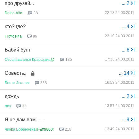
про друзей...
...
2
22:18 24.03.2011
Dolce-Vita
38
кто? где?
...
4
22:10 24.03.2011
Fil@delfia
89
Бабий бунт
...
6
17:36 24.03.2011
Отоспавшаяся
Крассавиц
@
135
Совесть...
...
14
16:53 24.03.2011
Богач
Иваныч
338
дождь
...
2
13:57 24.03.2011
ггпк
33
Я не дам вам.......
...
9
13:49 24.03.2011
Чи
kk
а
Боран
k
ена
® &#9800;
218