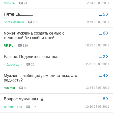
12:54 19.03.2011
Митиль
24
Пятница.............
...
5
19:55 18.03.2011
Богач
Иваныч
105
может мужчина создать семью с
...
6
женщиной без любви к ней
18:22 18.03.2011
RR.RU
129
Развод. Поделитесь опытом.
...
2
15:11 18.03.2011
-=
Домосед
=-
35
Мужчины любящие дом. животных, это
...
4
редкость?
13:54 18.03.2011
sun-fold
80
Вопрос мужчинам
...
8
10:10 18.03.2011
Долина
Грёз
196