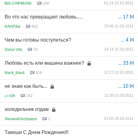
01:24 22.03.2011
BIG CHIPMUNK
290
Во что нас превращает любовь.....
...
17
15:06 21.03.2011
KAV(F)ka
402
Чем вы готовы поступиться?
...
4
14:14 21.03.2011
Dolce-Vita
76
Любовь есть или машина важнее?
...
33
12:17 21.03.2011
black_black
816
не знаю как быть...
...
10
11:35 21.03.2011
ася
09
242
холодильник отдам
01:05 20.03.2011
AlexandrVozhjaeyv
2
Такеши С Днем Рождения!!!