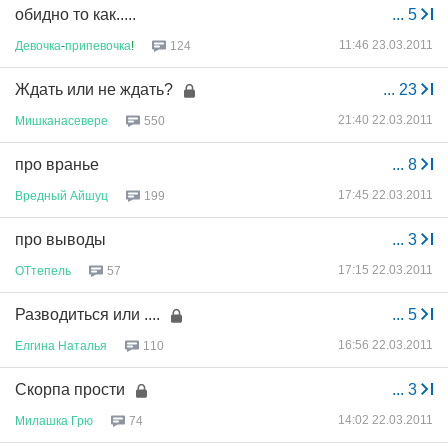
обидно то как.....
...
5
11:46 23.03.2011
Девочка
-
припевочка
!
124
Ждать или не ждать?
...
23
21:40 22.03.2011
Мишканасевере
550
про вранье
...
8
17:45 22.03.2011
Вредный
Айшуц
199
про выводы
...
3
17:15 22.03.2011
ОТтепель
57
Разводиться или ....
...
5
16:56 22.03.2011
Елгина
Наталья
110
Скорпа прости
...
3
14:02 22.03.2011
Милашка
Грю
74