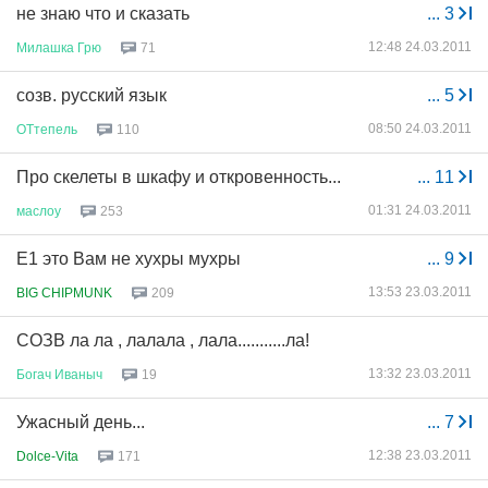
не знаю что и сказать
...
3
12:48 24.03.2011
Милашка
Грю
71
созв. русский язык
...
5
08:50 24.03.2011
ОТтепель
110
Про скелеты в шкафу и откровенность...
...
11
01:31 24.03.2011
маслоу
253
Е1 это Вам не хухры мухры
...
9
13:53 23.03.2011
BIG CHIPMUNK
209
СОЗВ ла ла , лалала , лала...........ла!
13:32 23.03.2011
Богач
Иваныч
19
Ужасный день...
...
7
12:38 23.03.2011
Dolce-Vita
171