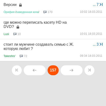
Версии
...
7
10:02 18.03.2011
Орифия
/
заведенная
юла
/
170
где можно переписать касету HD на
DVD?
10:01 18.03.2011
Lusi
10
стоит ли мужчине создавать семью с Ж.
...
3
которую любит ?
09:34 18.03.2011
Takeshis'
72
157