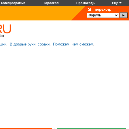
Телепрограмма
Гороскоп
Промокоды
Ещё
переход:
ошки
В добрые руки: собаки
Поможем, чем сможем
,
,
,