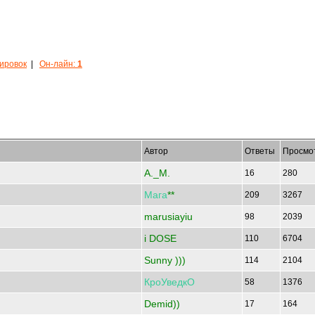
кировок
|
Он-лайн:
1
Автор
Ответы
Просмо
A._M.
16
280
Мага
**
209
3267
marusiayiu
98
2039
i DOSE
110
6704
Sunny )))
114
2104
КроУведкО
58
1376
Demid))
17
164