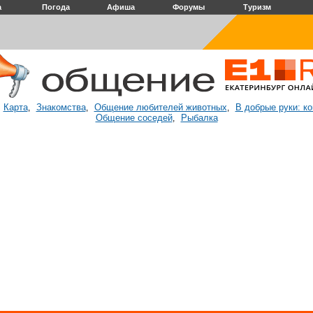
а
Погода
Афиша
Форумы
Туризм
Карта
Знакомства
Общение любителей животных
В добрые руки: к
:
,
,
,
Общение соседей
Рыбалка
,