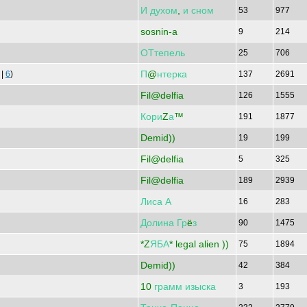
И
духом
,
и
сном
53
977
sosnin-a
9
214
ОТтепель
25
706
П
@
нтерка
|
6
)
137
2691
Fil@delfia
126
1555
Кори
Z
а
™
191
1877
Demid))
19
199
Fil@delfia
5
325
Fil@delfia
189
2939
Лиса
А
16
283
Долина
Гр
ё
з
90
1475
*Z
ЯБА
* legal alien ))
75
1894
Demid))
42
384
10
грамм
изыска
3
193