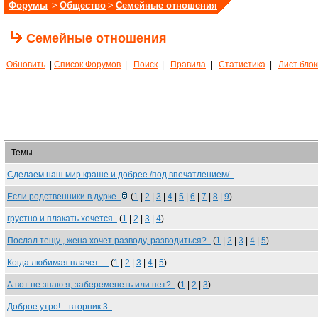
Форумы
>
Общество
>
Семейные отношения
Семейные отношения
Обновить
|
Список Форумов
|
Поиск
|
Правила
|
Статистика
|
Лист бло
Темы
Сделаем наш мир краше и добрее /под впечатлением/
Если родственники в дурке
(
1
|
2
|
3
|
4
|
5
|
6
|
7
|
8
|
9
)
грустно и плакать хочется
(
1
|
2
|
3
|
4
)
Послал тещу , жена хочет разводу, разводиться?
(
1
|
2
|
3
|
4
|
5
)
Когда любимая плачет...
(
1
|
2
|
3
|
4
|
5
)
А вот не знаю я, забеременеть или нет?
(
1
|
2
|
3
)
Доброе утро!... вторник 3