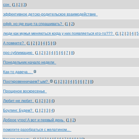
сон
(
1
|
2
|
3
)
эффективное детско-родительское взаимодействие
офф. но где еще-та спрашивать?
(
1
|
2
)
люди как мужья меняються когда у них появляеться кто-то???
(
1
|
2
|
3
|
4
|
5
А помните?
(
1
|
2
|
3
|
4
|
5
|
6
)
про сублимацию
(
1
|
2
|
3
|
4
|
5
|
6
|
7
|
8
)
Понедельник начало недели
Как-то давеча....
Пооткровенничаем? ым?
(
1
|
2
|
3
|
4
|
5
|
6
|
7
|
8
)
Прощеное воскресенье
Любит-не любит
(
1
|
2
|
3
|
4
)
Боулинг. Будем?
(
1
|
2
|
3
|
4
)
Доброе утро! А вот и первый день
(
1
|
2
)
помогите разобраться с желатином...