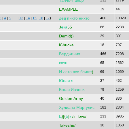
Танчо
-
Панцо
232
2779
EXAMPLE
19
441
дед
пихто
нихто
3
|
4
|
5
| .... |
13
|
14
|
15
|
16
|
17
)
400
10029
J
ека
55
86
2238
Demid))
29
301
iChucke'
18
797
Верджиния
466
7208
клэн
65
1562
И
лето
все
ближе
)
69
1059
Юная
я
27
462
Богач
Иваныч
79
1259
Golden Army
40
836
Хулиана
Маргулис
182
2304
Е
}|{
Ь
|
к
/in love/
233
8985
Takeshis'
30
1060