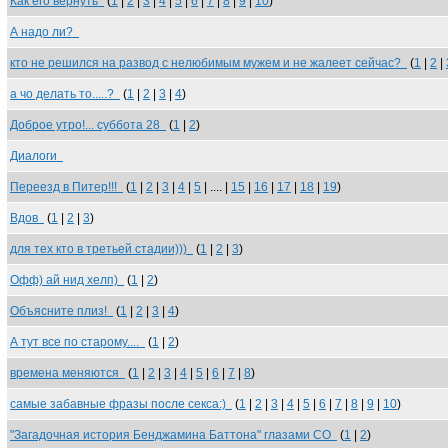
Как его вернуть
(
1
|
2
|
3
|
4
|
5
|
6
|
7
|
8
|
9
|
10
)
А надо ли?
кто не решился на развод с нелюбимым мужем и не жалеет сейчас?
(
1
|
2
|
а чо делать то.....?
(
1
|
2
|
3
|
4
)
Доброе утро!... суббота 28
(
1
|
2
)
Диалоги
Переезд в Питер!!!
(
1
|
2
|
3
|
4
|
5
| .... |
15
|
16
|
17
|
18
|
19
)
Вдов
(
1
|
2
|
3
)
для тех кто в третьей стадии)))
(
1
|
2
|
3
)
Офф) ай нид хелп)
(
1
|
2
)
Объясните плиз!
(
1
|
2
|
3
|
4
)
А тут все по старому....
(
1
|
2
)
времена меняются
(
1
|
2
|
3
|
4
|
5
|
6
|
7
|
8
)
самые забавные фразы после секса:)
(
1
|
2
|
3
|
4
|
5
|
6
|
7
|
8
|
9
|
10
)
"Загадочная история Бенджамина Баттона" глазами СО
(
1
|
2
)