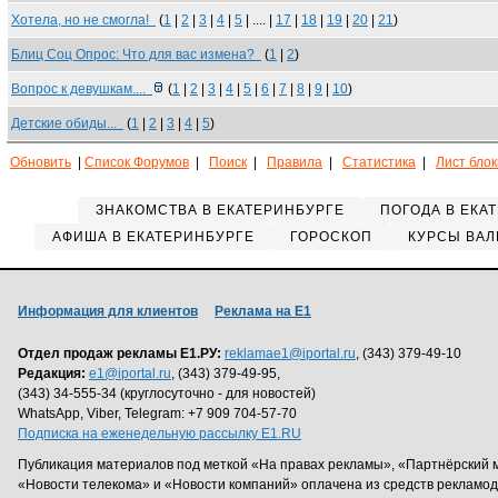
Хотела, но не смогла!
(
1
|
2
|
3
|
4
|
5
| .... |
17
|
18
|
19
|
20
|
21
)
Блиц Соц Опрос: Что для вас измена?
(
1
|
2
)
Вопрос к девушкам....
(
1
|
2
|
3
|
4
|
5
|
6
|
7
|
8
|
9
|
10
)
Детские обиды...
(
1
|
2
|
3
|
4
|
5
)
Обновить
|
Список Форумов
|
Поиск
|
Правила
|
Статистика
|
Лист бло
ЗНАКОМСТВА В ЕКАТЕРИНБУРГЕ
ПОГОДА В ЕКА
АФИША В ЕКАТЕРИНБУРГЕ
ГОРОСКОП
КУРСЫ ВАЛ
Информация для клиентов
Реклама на Е1
Отдел продаж рекламы Е1.РУ:
reklamae1@iportal.ru
, (343) 379-49-10
Редакция:
e1@iportal.ru
, (343) 379-49-95,
(343) 34-555-34 (круглосуточно - для новостей)
WhatsApp, Viber, Telegram: +7 909 704-57-70
Подписка на еженедельную рассылку E1.RU
Публикация материалов под меткой «На правах рекламы», «Партнёрский 
«Новости телекома» и «Новости компаний» оплачена из средств рекламо