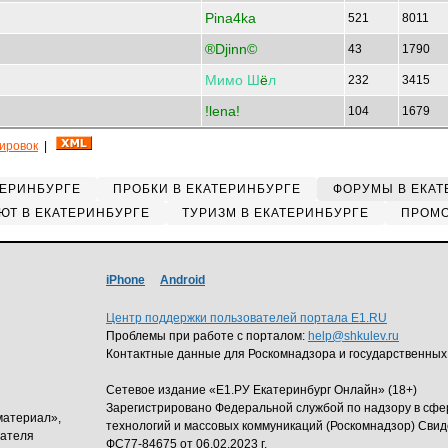
Pina4ka
521
8011
®Djinn©
43
1790
Мимо
Ш
ё
л
232
3415
!lena!
104
1679
кировок
|
ТЕРИНБУРГЕ
ПРОБКИ В ЕКАТЕРИНБУРГЕ
ФОРУМЫ В ЕКАТ
ЮТ В ЕКАТЕРИНБУРГЕ
ТУРИЗМ В ЕКАТЕРИНБУРГЕ
ПРОМО
iPhone
Android
Центр поддержки пользователей портала E1.RU
Проблемы при работе с порталом:
help@shkulev.ru
Контактные данные для Роскомнадзора и государственных
Сетевое издание «Е1.РУ Екатеринбург Онлайн» (18+)
Зарегистрировано Федеральной службой по надзору в сф
материал»,
технологий и массовых коммуникаций (Роскомнадзор) Свид
дателя
ФС77-84675 от 06.02.2023 г.