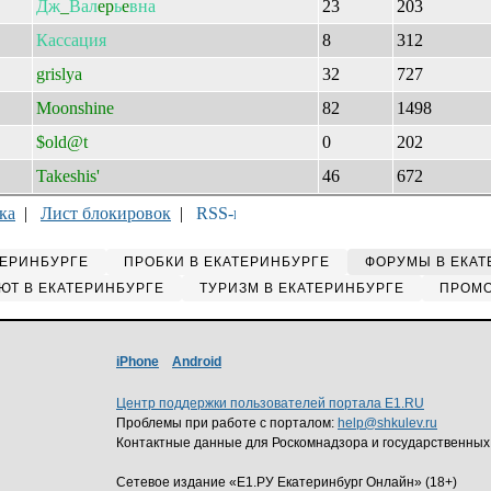
Дж
_
Вал
ep
ь
e
вна
23
203
Кассация
8
312
grislya
32
727
Moonshine
82
1498
$old@t
0
202
Takeshis'
46
672
ка
|
Лист блокировок
|
ТЕРИНБУРГЕ
ПРОБКИ В ЕКАТЕРИНБУРГЕ
ФОРУМЫ В ЕКАТ
ЮТ В ЕКАТЕРИНБУРГЕ
ТУРИЗМ В ЕКАТЕРИНБУРГЕ
ПРОМО
iPhone
Android
Центр поддержки пользователей портала E1.RU
Проблемы при работе с порталом:
help@shkulev.ru
Контактные данные для Роскомнадзора и государственных
Сетевое издание «Е1.РУ Екатеринбург Онлайн» (18+)