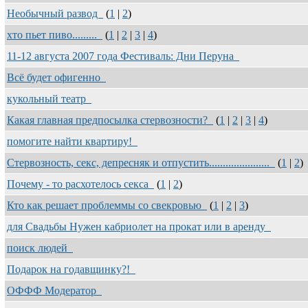
Необычный развод
(
1
|
2
)
хто пьет пиво.........
(
1
|
2
|
3
|
4
)
11-12 августа 2007 года Фестиваль: Дни Перуна
Всё будет офигенно
кукольный театр
Какая главная предпосылка стервозности?
(
1
|
2
|
3
|
4
)
помогите найти квартиру!
Стервозность, секс, депресняк и отпустить......................
(
1
|
2
)
Почему - то расхотелось секса
(
1
|
2
)
Кто как решает проблеммы со свекровью
(
1
|
2
|
3
)
для Свадьбы Нужен кабриолет на прокат или в аренду
поиск людей
Подарок на годавщинку?!
ОФФФ Модератор