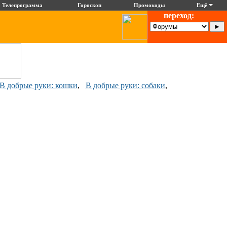
Телепрограмма
Гороскоп
Промокоды
Ещё
переход:
В добрые руки: кошки
,
В добрые руки: собаки
,