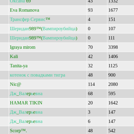
Оксана
69
43
1332
Eva Romanova
93
1677
Трансфер
Сервис
™
4
151
Шеридан
989™(
Вампироубийца
)
0
107
Шеридан
989™(
Вампироубийца
)
0
111
Igraya mirom
70
3398
Kali
42
1406
Tanita-ya
32
1125
котенок
с
повадками
тигра
48
900
Nic@
114
2080
Дж
_
Вал
ep
ь
e
вна
68
595
HAMAR TIKIN
20
1642
Дж
_
Вал
ep
ь
e
вна
3
147
Дж
_
Вал
ep
ь
e
вна
6
147
Scorp™.
48
542