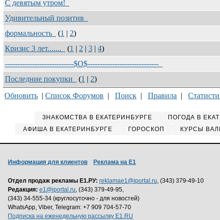
С девятым утром!
Удивительный позитив
формальность
(
1
|
2
)
Кризис 3 лет.......
(
1
|
2
|
3
|
4
)
----------------------------$O$-----------------------------
Последние покупки
(
1
|
2
)
Обновить
|
Список Форумов
|
Поиск
|
Правила
|
Статисти
ЗНАКОМСТВА В ЕКАТЕРИНБУРГЕ
ПОГОДА В ЕКА
АФИША В ЕКАТЕРИНБУРГЕ
ГОРОСКОП
КУРСЫ ВАЛ
Информация для клиентов
Реклама на Е1
Отдел продаж рекламы Е1.РУ:
reklamae1@iportal.ru
, (343) 379-49-10
Редакция:
e1@iportal.ru
, (343) 379-49-95,
(343) 34-555-34 (круглосуточно - для новостей)
WhatsApp, Viber, Telegram: +7 909 704-57-70
Подписка на еженедельную рассылку E1.RU