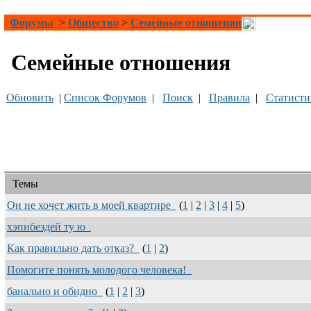
Форумы
>
Общество
>
Семейные отношения
Семейные отношения
Обновить
|
Список Форумов
|
Поиск
|
Правила
|
Статисти
Темы
Он не хочет жить в моей квартире
(
1
|
2
|
3
|
4
|
5
)
хэпибездей ту ю
Как правильно дать отказ?
(
1
|
2
)
Помогите понять молодого человека!
банально и обидно
(
1
|
2
|
3
)