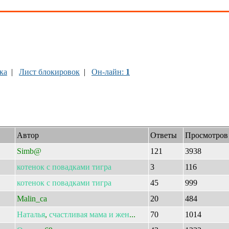
ка
|
Лист блокировок
|
Он-лайн:
1
Автор
Ответы
Просмотров
Simb@
121
3938
котенок
с
повадками
тигра
3
116
котенок
с
повадками
тигра
45
999
Malin_ca
20
484
Наталья
,
счастливая
мама
и
жен
...
70
1014