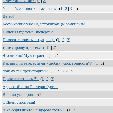
Зачем такое кино?
(
1
|
2
)
бывший, его звонки смс.. и тп.
(
1
|
2
|
3
|
4
)
Ветер!
Космические узбеки, афтоклубчецы,бомбилизм
Нипонял где тема Эксперта о
Помогите понять ситуацию((
(
1
|
2
|
3
)
тоже спрошу про секс :)
(
1
|
2
)
Что делать? Муж играет!
(
1
|
2
)
Как вы считаете, есть ли у любви "срок годности"?
(
1
|
2
)
почему так происходит?!?
(
1
|
2
|
3
|
4
|
5
)
Приве-е-е-ет всем!!!
(
1
|
2
|
3
)
Адресный стол Екатеринбурга
Вишню уже продают?
С Днём строителя!
А че седня никто не здоровается???
(
1
|
2
)