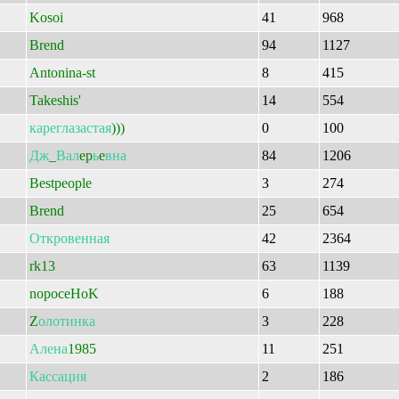
Kosoi
41
968
Brend
94
1127
Antonina-st
8
415
Takeshis'
14
554
кареглазастая
)))
0
100
Дж
_
Вал
ep
ь
e
вна
84
1206
Bestpeople
3
274
Brend
25
654
Откровенная
42
2364
rk13
63
1139
nopoceHoK
6
188
Z
олотинка
3
228
Алена
1985
11
251
Кассация
2
186