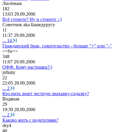
Лисёныш
182
13:03 29.09.2006
Всё стонете? Ну и стоните :-)
Советник
aka
Башедуругу
11
11:37 29.09.2006
...
14
Гражданский брак, сожительство - больше "+" или "-"
<=fw=>
348
11:07 29.09.2006
ОФФ. Кому растишки?:)
|nfinity
22
22:05 28.09.2006
...
2
Кто-нить знает честную знахарку-гадалку?
Водяная
29
19:39 28.09.2006
...
2
Каково жить с родителями?
sky4
40