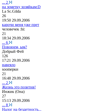
...
2
на зометку хозяйкам:D
La Sc.Gilda
26
19:50 29.09.2006
карочи меня уже прет
человечек
:hi:
21
18:34 29.09.2006
...
6
Повоюем, ым?
Добрый
Фей
126
17:21 29.09.2006
навеяло
soom
ерки
21
16:48 29.09.2006
...
2
Жизнь это позитив!
Инжик
(
Она
)
27
15:13 29.09.2006
...
8
Налог на бездетность...