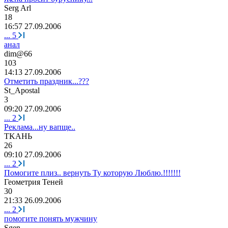
Serg Arl
18
16:57 27.09.2006
...
5
анал
dim@66
103
14:13 27.09.2006
Отметить праздник...???
St_Apostal
3
09:20 27.09.2006
...
2
Реклама...ну вапще..
TKA
НЬ
26
09:10 27.09.2006
...
2
Помогите плиз.. вернуть Ту которую Люблю.!!!!!!!
Геометрия
Теней
30
21:33 26.09.2006
...
2
помогите понять мужчину
Sgen