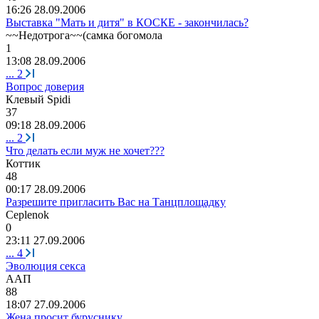
16:26 28.09.2006
Выставка "Мать и дитя" в КОСКЕ - закончилась?
~~
Недотрога
~~(
самка
богомола
1
13:08 28.09.2006
...
2
Вопрос доверия
Клевый
Spidi
37
09:18 28.09.2006
...
2
Что делать если муж не хочет???
Коттик
48
00:17 28.09.2006
Разрешите пригласить Вас на Танцплощадку
Ceplenok
0
23:11 27.09.2006
...
4
Эволюция секса
AA
П
88
18:07 27.09.2006
Жена просит буруснику...