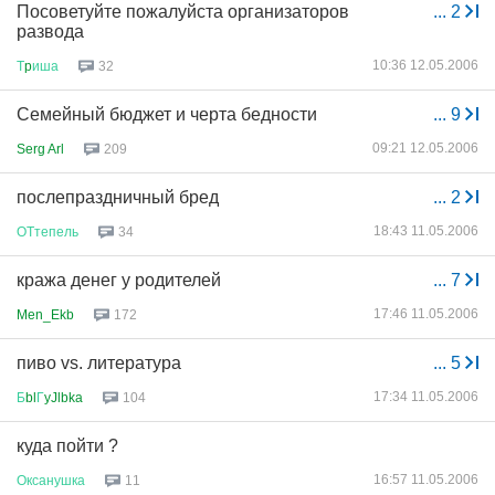
Посоветуйте пожалуйста организаторов
...
2
развода
10:36 12.05.2006
Т
p
иша
32
Семейный бюджет и черта бедности
...
9
09:21 12.05.2006
Serg Arl
209
послепраздничный бред
...
2
18:43 11.05.2006
ОТтепель
34
кража денег у родителей
...
7
17:46 11.05.2006
Men_Ekb
172
пиво vs. литература
...
5
17:34 11.05.2006
Б
bl
Г
yJlbka
104
куда пойти ?
16:57 11.05.2006
Оксанушка
11