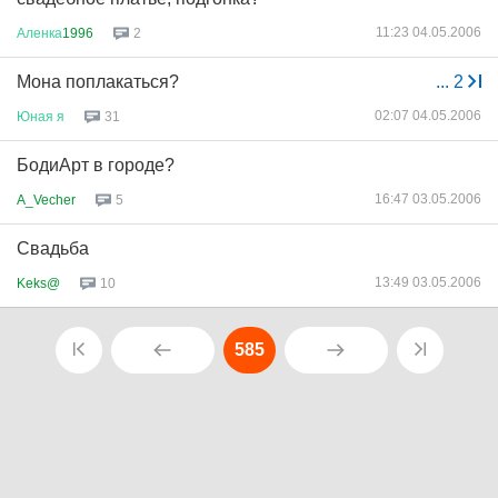
11:23 04.05.2006
Аленка
1996
2
Мона поплакаться?
...
2
02:07 04.05.2006
Юная
я
31
БодиАрт в городе?
16:47 03.05.2006
A_Vecher
5
Свадьба
13:49 03.05.2006
Keks@
10
585