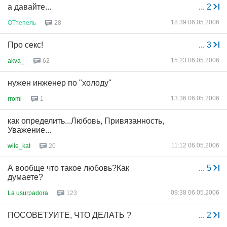
а давайте...
...
2
18:39 06.05.2006
ОТтепель
28
Про секс!
...
3
15:23 06.05.2006
akva_
62
нужен инженер по "холоду"
13:36 06.05.2006
rromi
1
как определить...Любовь, Привязанность,
Уважение...
11:12 06.05.2006
wile_kat
20
А вообще что такое любовь?Как
...
5
думаете?
09:38 06.05.2006
La usurpadora
123
ПОСОВЕТУЙТЕ, ЧТО ДЕЛАТЬ ?
...
2