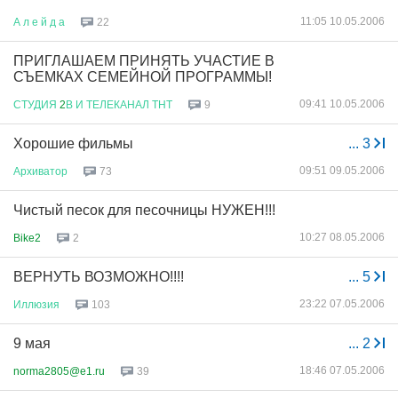
11:05 10.05.2006
А
л
е
й
д
а
22
ПРИГЛАШАЕМ ПРИНЯТЬ УЧАСТИЕ В
СЪЕМКАХ СЕМЕЙНОЙ ПРОГРАММЫ!
09:41 10.05.2006
СТУДИЯ
2
В
И
ТЕЛЕКАНАЛ
ТНТ
9
Хорошие фильмы
...
3
09:51 09.05.2006
Архиватор
73
Чистый песок для песочницы НУЖЕН!!!
10:27 08.05.2006
Bike2
2
ВЕРНУТЬ ВОЗМОЖНО!!!!
...
5
23:22 07.05.2006
Иллюзия
103
9 мая
...
2
18:46 07.05.2006
norma2805@e1.ru
39