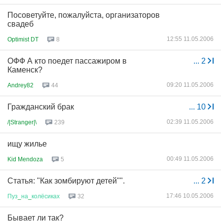
Посоветуйте, пожалуйста, организаторов
свадеб
12:55 11.05.2006
Optimist DT
8
ОФФ А кто поедет пассажиром в
...
2
Каменск?
09:20 11.05.2006
Andrey82
44
Гражданский брак
...
10
02:39 11.05.2006
/|Stranger|\
239
ищу жилье
00:49 11.05.2006
Kid Mendoza
5
Статья: "Как зомбируют детей"".
...
2
17:46 10.05.2006
Пуз
_
на
_
колёсиках
32
Бывает ли так?