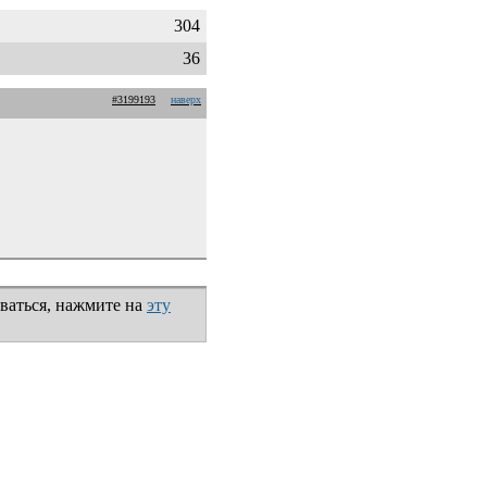
304
36
#3199193
наверх
ваться, нажмите на
эту