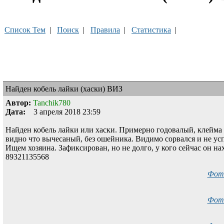
Список Тем
|
Поиск
|
Правила
|
Статистика
|
Найден кобель лайки (хаски) ВИЗ
Автор:
Tanchik780
Дата:
3 апреля 2018 23:59
Найден кобель лайки или хаски. Примерно годовалый, клейма 
видно что вычесаный, без ошейника. Видимо сорвался и не усп
Ищем хозяина. Зафиксирован, но не долго, у кого сейчас он на
89321135568
Фото
Фото