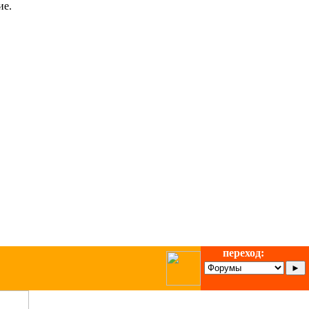
ие.
переход: