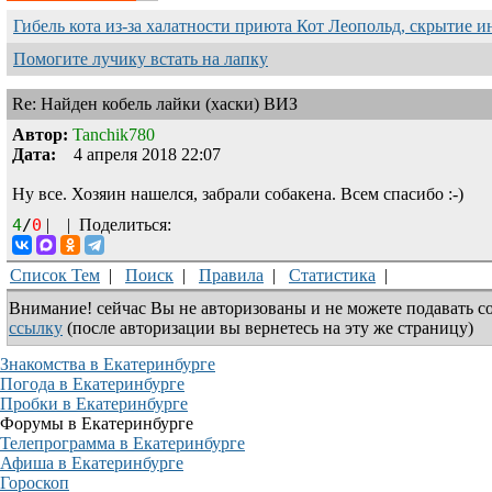
Гибель кота из-за халатности приюта Кот Леопольд, скрытиe 
Помогите лучику встать на лапку
Re: Найден кобель лайки (хаски) ВИЗ
Автор:
Tanchik780
Дата:
4 апреля 2018 22:07
Ну все. Хозяин нашелся, забрали собакена. Всем спасибо
:-)
4
/
0
|
|
Поделиться:
Список Тем
|
Поиск
|
Правила
|
Статистика
|
Внимание! сейчас Вы не авторизованы и не можете подавать с
ссылку
(после авторизации вы вернетесь на эту же страницу)
Знакомства в Екатеринбурге
Погода в Екатеринбурге
Пробки в Екатеринбурге
Форумы в Екатеринбурге
Телепрограмма в Екатеринбурге
Афиша в Екатеринбурге
Гороскоп