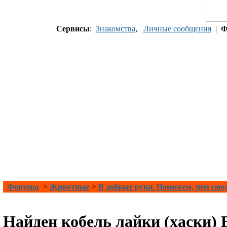
Сервисы
:
Знакомства
,
Личные сообщения
|
Ф
Форумы
>
Животные
>
В добрые руки. Поможем, чем см
Найден кобель лайки (хаски)