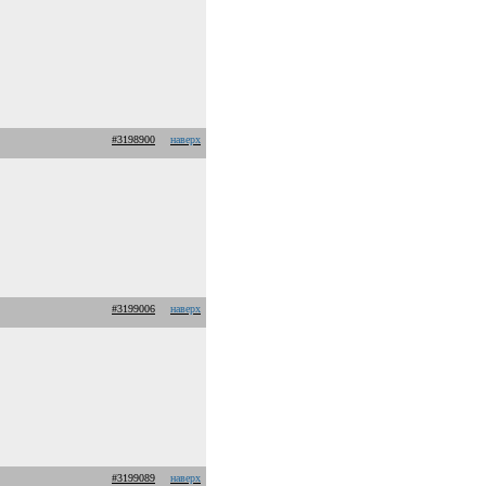
#3198900
наверх
#3199006
наверх
#3199089
наверх