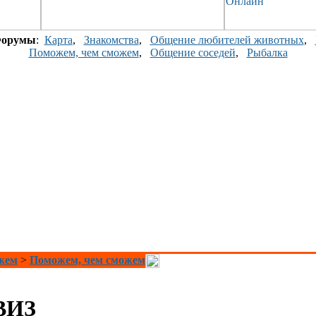
орумы
:
Карта
,
Знакомства
,
Общение любителей животных
,
Поможем, чем сможем
,
Общение соседей
,
Рыбалка
ожем
>
Поможем, чем сможем
 ВИЗ