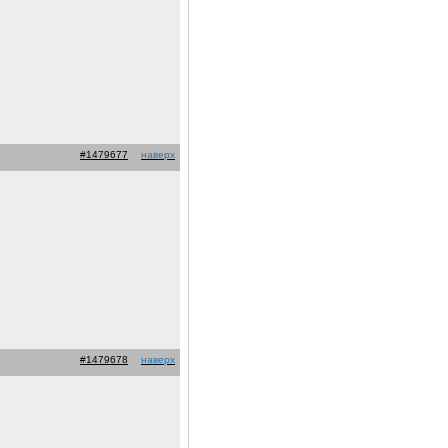
#1479677
наверх
#1479678
наверх