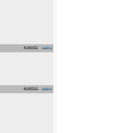
#1480452
наверх
#1480531
наверх