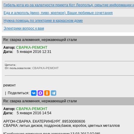
Гибель кота из-за халатности приюта Кот Леопольд, скрытиe информации 
Еда и алкоголь (вино, пиво, крепкое). Ваши любимые сочетания
Нужна помощь по электрике в каркасном доме
Электрики вопрос к вам
Re: сварка алюминия, нержавеющей стали
Автор:
CBAPKA-PEMOHT
Дата:
5 января 2016 12:31
Цитата:
От пользователя:
CBAPKA-PEMOHT
ремонт
|
Поделиться:
Re: сварка алюминия, нержавеющей стали
Автор:
CBAPKA-PEMOHT
Дата:
5 января 2016 14:54
АРГОН-СВАРКА. ЕКАТЕРИНБУРГ. 89530080606
СВАРКА: литых дисков, поддонов,баков, коробок, цветных металлов