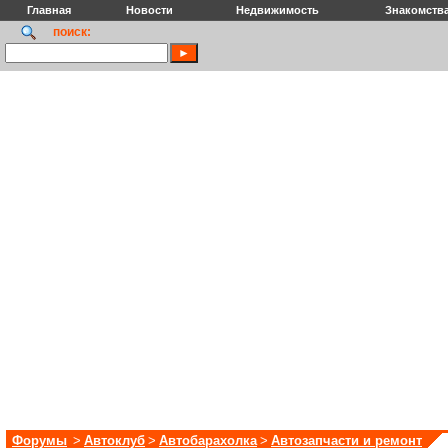
Главная
Новости
Недвижимость
Знакомств
поиск:
Форумы
>
Автоклуб
>
Автобарахолка
>
Автозапчасти и ремонт