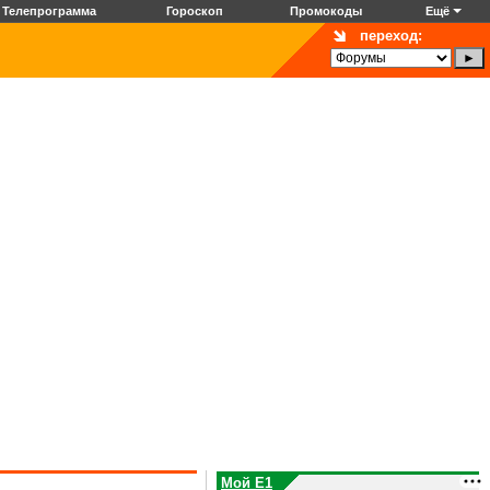
Телепрограмма
Гороскоп
Промокоды
Ещё
переход:
Мой E1