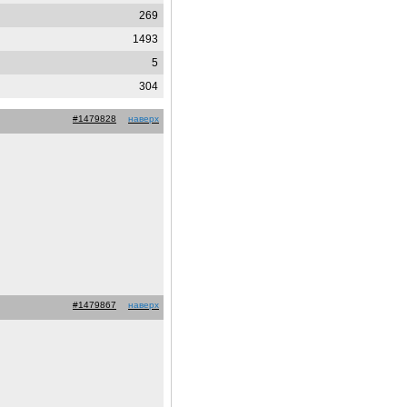
269
1493
5
304
#1479828
наверх
#1479867
наверх