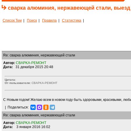
сварка алюминия, нержавеющей стали, выезд 
Список Тем
|
Поиск
|
Правила
|
Статистика
|
Re: сварка алюминия, нержавеющей стали
Автор:
CBAPKA-PEMOHT
Дата:
31 декабря 2015 20:48
Цитата:
От пользователя:
CBAPKA-PEMOHT
С Новым годом! Желаю всем в новом году быть здоровыми, красивыми, лю
|
Поделиться:
Re: сварка алюминия, нержавеющей стали
Автор:
CBAPKA-PEMOHT
Дата:
3 января 2016 16:02