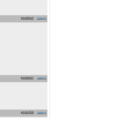
#1480615
наверх
#1480837
наверх
#1481508
наверх