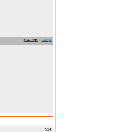
#1479695
наверх
524