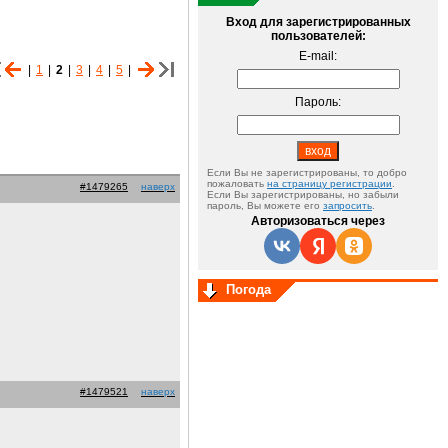
Вход для зарегистрированных
пользователей:
E-mail:
|
1
|
2
|
3
|
4
|
5
|
Пароль:
Если Вы не зарегистрированы, то добро
пожаловать
на страницу регистрации
.
#1479265
наверх
Если Вы зарегистрированы, но забыли
пароль, Вы можете его
запросить
.
Авторизоваться через
Погода
#1479521
наверх