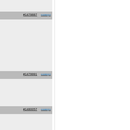
#1479887
наверх
#1479991
наверх
#1480057
наверх