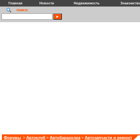
Главная
Новости
Недвижимость
Знакомств
поиск:
Форумы
>
Автоклуб
>
Автобарахолка
>
Автозапчасти и ремонт