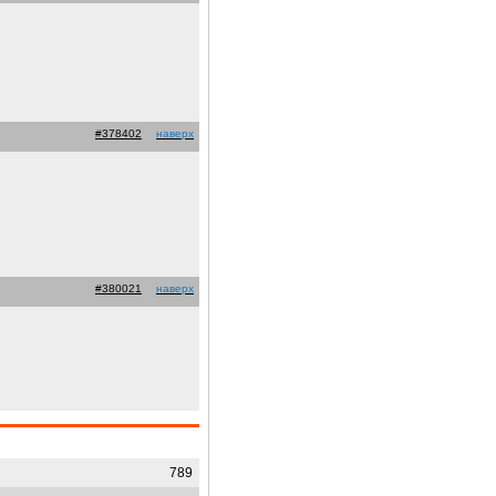
#378402
наверх
#380021
наверх
789