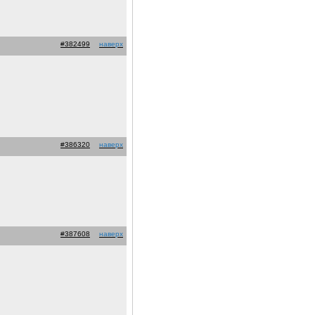
#382499
наверх
#386320
наверх
#387608
наверх