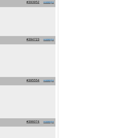
#393952
наверх
#394723
наверх
#395554
наверх
#396074
наверх