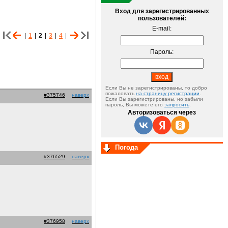
Вход для зарегистрированных
пользователей:
E-mail:
|
1
|
2
|
3
|
4
|
Пароль:
Если Вы не зарегистрированы, то добро
пожаловать
на страницу регистрации
.
#375746
наверх
Если Вы зарегистрированы, но забыли
пароль, Вы можете его
запросить
.
Авторизоваться через
Погода
#376529
наверх
#376958
наверх