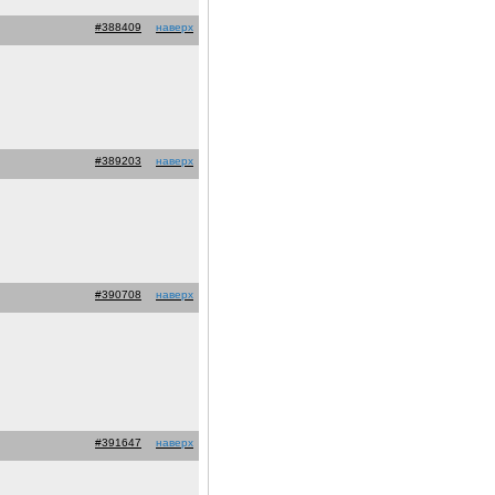
#388409
наверх
#389203
наверх
#390708
наверх
#391647
наверх