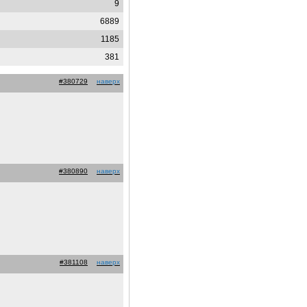
9
6889
1185
381
#380729
наверх
#380890
наверх
#381108
наверх