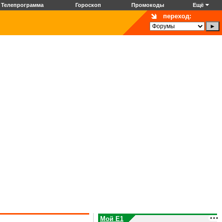
Телепрограмма
Гороскоп
Промокоды
Ещё
переход:
Мой E1