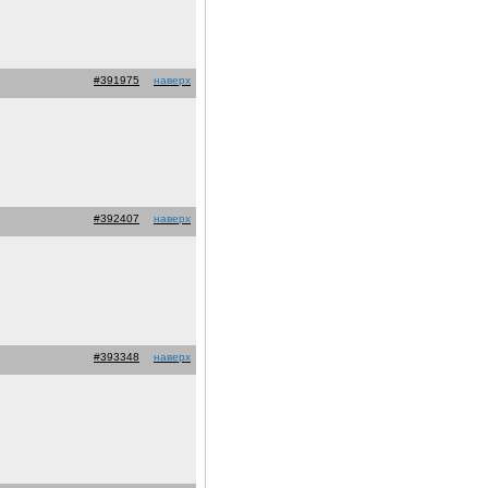
#391975
наверх
#392407
наверх
#393348
наверх