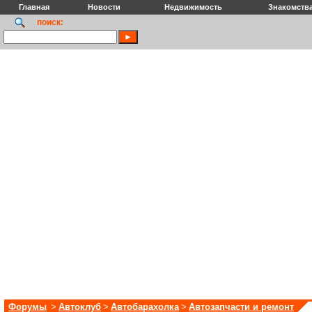
Главная
Новости
Недвижимость
Знакомств
поиск:
Форумы
>
Автоклуб
>
Автобарахолка
>
Автозапчасти и ремонт