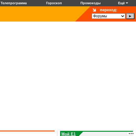
Телепрограмма
Гороскоп
Промокоды
Ещё
переход:
Мой E1