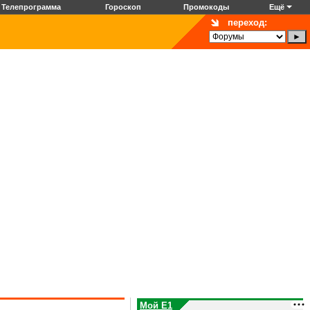
Телепрограмма
Гороскоп
Промокоды
Ещё
переход:
Мой E1