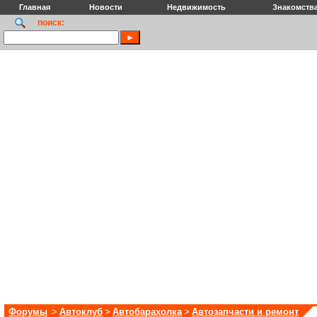
Главная
Новости
Недвижимость
Знакомств
поиск:
Форумы
>
Автоклуб
>
Автобарахолка
>
Автозапчасти и ремонт