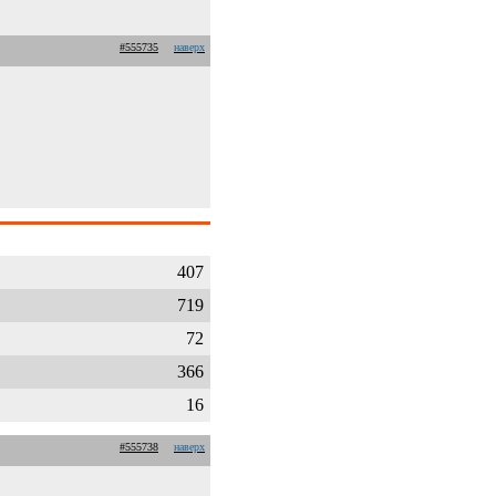
#555735
наверх
407
719
72
366
16
#555738
наверх