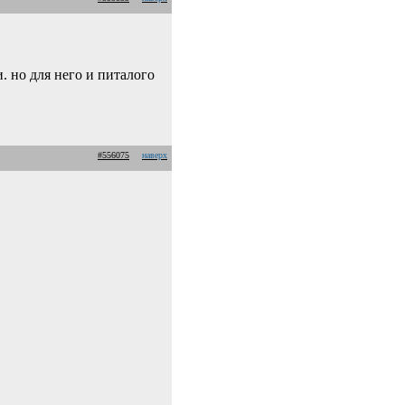
и. но для него и питалого
#556075
наверх