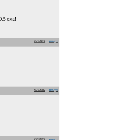
0.5 ома!
#555803
наверх
#555816
наверх
#555833
наверх