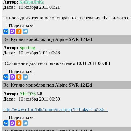
Автор:
КиВриЛлКа
Дата:
10 ноября 2011 00:21
2х последних точно мало! старая р-ка переварит кВт чистого си
|
Поделиться:
Re: Куплю моноблок под Alpine SWR 1242d
Автор:
Sporting
Дата:
10 ноября 2011 00:46
[Сообщение удалено пользователем 10.11.2011 00:48]
|
Поделиться:
Re: Куплю моноблок под Alpine SWR 1242d
Автор:
ART976
Дата:
10 ноября 2011 00:59
http://www.e1.ru/talk/forum/read.php?f=154&i=54586...
|
Поделиться: