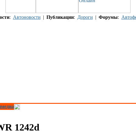
ости
:
Автоновости
|
Публикации
:
Дороги
|
Форумы
:
Автоф
имедиа
WR 1242d