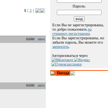
Пароль:
1
|
2
|
Если Вы не зарегистрированы,
то добро пожаловать
на
страницу регистрации
.
Если Вы зарегистрированы, но
#555666
наверх
забыли пароль, Вы можете его
запросить
.
Авторизоваться через
Погода
#555685
наверх