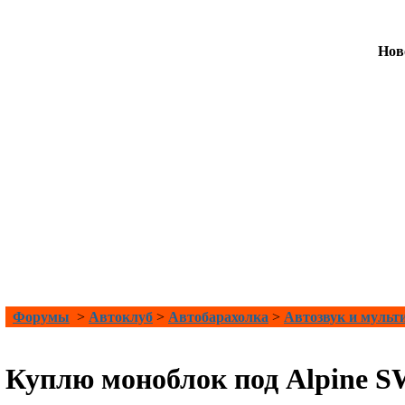
Нов
Форумы
>
Автоклуб
>
Автобарахолка
>
Автозвук и мульт
Куплю моноблок под Alpine S