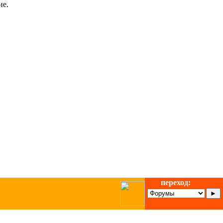
ие.
переход: