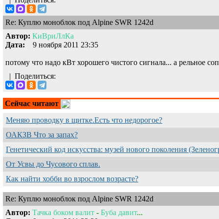
Re: Куплю моноблок под Alpine SWR 1242d
Автор:
КиВриЛлКа
Дата:
9 ноября 2011 23:35
потому что надо кВт хорошего чистого сигнала... а рельное соп
|
Поделиться:
Сейчас читают
Меняю проводку в щитке.Есть что недорогое?
ОАКЗВ Что за запах?
Генетический код искусства: музей нового поколения (Зеленог
От Усвы до Чусового сплав.
Как найти хобби во взрослом возрасте?
Re: Куплю моноблок под Alpine SWR 1242d
Автор:
Тачка
боком
валит
-
Буба
давит
...