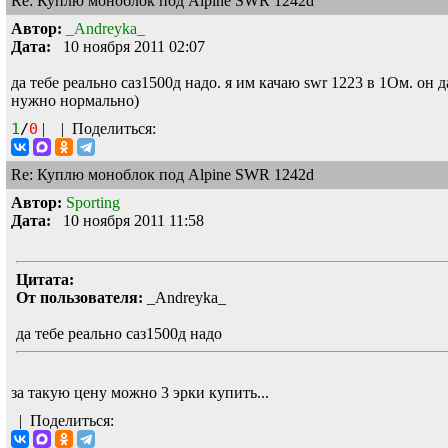
Re: Куплю моноблок под Alpine SWR 1242d
Автор:
_Andreyka_
Дата:
10 ноября 2011 02:07
да тебе реально саз1500д надо. я им качаю swr 1223 в 1Ом. он 
нужно нормально)
1
/
0
|
|
Поделиться:
Re: Куплю моноблок под Alpine SWR 1242d
Автор:
Sporting
Дата:
10 ноября 2011 11:58
Цитата:
От пользователя:
_Andreyka_
да тебе реально саз1500д надо
за такую цену можно 3 эрки купить...
|
Поделиться: