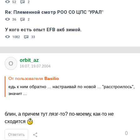
52
2
Re: Племеннoй смoтр РOO CO ЦПС "УРАЛ"
36
2
У кого есть опыт EFB акб зимой.
1082
33
orbit_az
O
16:07, 19.07.2004
От пользователя
Basilio
едь к ним обратно ... настраивай по новой ... "расстроилось",
значит ...
блин, а причем тут лязг-то? по-моему, как-то не
сходится
0
Ответить