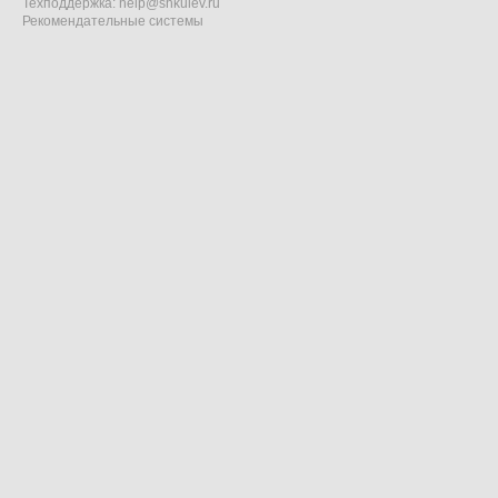
Техподдержка:
help@shkulev.ru
Рекомендательные системы