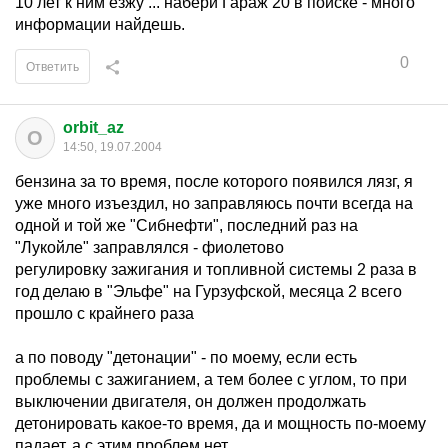
10 лет к ним езжу ... набери Гараж 20 в поиске - много
информации найдешь.
0
Ответить
orbit_az
O
14:50, 19.07.2004
бензина за то время, после которого появился лязг, я
уже много изъездил, но заправляюсь почти всегда на
одной и той же "Сибнефти", последний раз на
"Лукойле" заправлялся - фиолетово
регулировку зажигания и топливной системы 2 раза в
год делаю в "Эльфе" на Гурзуфской, месяца 2 всего
прошло с крайнего раза
а по поводу "детонации" - по моему, если есть
проблемы с зажиганием, а тем более с углом, то при
выключении двигателя, он должен продолжать
детонировать какое-то время, да и мощность по-моему
падает, а с этим проблем нет