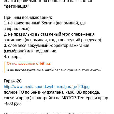
если я правильно тебя понял - это называется
"детонация"
.
Причины возникновения:
1. не качественный бензин (вспоминай, где
заправлялся)
2. не правильно выставленый угол опережения
зажигания (вспоминая, когда последний раз делал)
3. сломался вакуумный корректор зажигания
(мембрана) или подшипник.
4. пр.пр...
От пользователя
orbit_az
и не посоветуете ли в какой сервис лучше с этим ехать?
Гараж-20,
http://www.mediasound.web.ur.ru/garage-20.jpg
полное ТО по бензину (клапана, карб, ВВ провода,
свечи и пр.пр.) и настройка на МОТОР-Тестере, и пр.пр.
~800 руб.