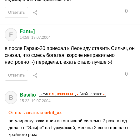
0
Ответить
F
а
nt=]
F
14:59, 19.07.2004
я после Гараж-20 приехал к Леониду ставить Силыч, он
сказал, что смесь богатая, короче неправильно
настроено :-) переделал, ехать стало лучше :-)
0
Ответить
Basilio
B
15:22, 19.07.2004
От пользователя
orbit_az
регулировку зажигания и топливной системы 2 раза в год
делаю в "Эльфе" на Гурзуфской, месяца 2 всего прошло с
крайнего раза