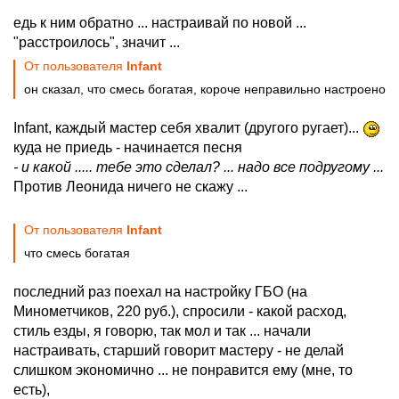
едь к ним обратно ... настраивай по новой ...
"расстроилось", значит ...
От пользователя
Infant
он сказал, что смесь богатая, короче неправильно настроено
Infant, каждый мастер себя хвалит (другого ругает)...
куда не приедь - начинается песня
- и какой ..... тебе это сделал? ... надо все подругому ...
Против Леонида ничего не скажу ...
От пользователя
Infant
что смесь богатая
последний раз поехал на настройку ГБО (на
Минометчиков, 220 руб.), спросили - какой расход,
стиль езды, я говорю, так мол и так ... начали
настраивать, старший говорит мастеру - не делай
слишком экономично ... не понравится ему (мне, то
есть),