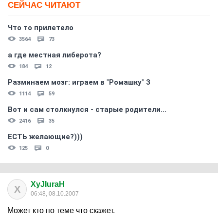
СЕЙЧАС ЧИТАЮТ
Что то прилетело
3564
73
а где местная либерота?
184
12
Разминаем мозг: играем в "Ромашку" 3
1114
59
Вот и сам столкнулся - старые родители...
2416
35
ЕСТЬ желающие?)))
125
0
XyJIuraH
X
06:48, 08.10.2007
Может кто по теме что скажет.