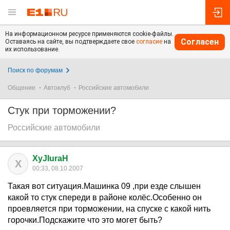
На информационном ресурсе применяются cookie-файлы.
Согласен
Оставаясь на сайте, вы подтверждаете свое
согласие
на
их использование.
Поиск по форумам
Общение
Автоклуб
Российские автомобили
Стук при торможении?
Российские автомобили
XyJIuraH
X
00:33, 08.10.2007
Такая вот ситуация.Машинка 09 ,при езде слышен
какой то стук спереди в районе колёс.Особенно он
проевляется при торможении, на спуске с какой нить
горочки.Подскажите что это могет быть?