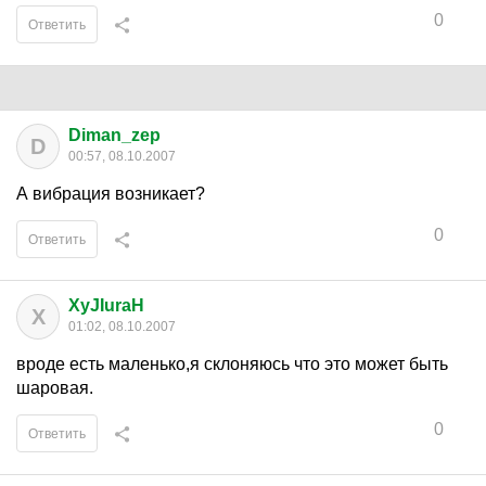
0
Ответить
Diman_zep
D
00:57, 08.10.2007
А вибрация возникает?
0
Ответить
XyJIuraH
X
01:02, 08.10.2007
вроде есть маленько,я склоняюсь что это может быть
шаровая.
0
Ответить