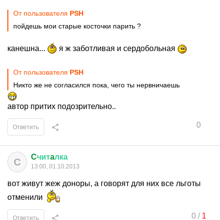
От пользователя
PSH
пойдешь мои старые косточки парить ?
канешна...
я ж заботливая и сердобольная
От пользователя
PSH
Никто же не согласился пока, чего ты нервничаешь
автор притих подозрительно..
0
Ответить
C
чит
a
лка
C
13:00, 01.10.2013
вот живут жеж доноры, а говорят для них все льготы
отменили
0
/
1
Ответить