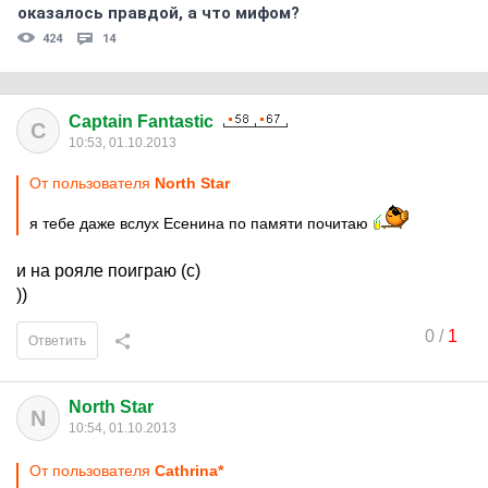
оказалось правдой, а что мифом?
424
14
Captain Fantastic
C
10:53, 01.10.2013
От пользователя
North Star
я тебе даже вслух Есенина по памяти почитаю
и на рояле поиграю (с)
))
0
/
1
Ответить
North Star
N
10:54, 01.10.2013
От пользователя
Cathrina*