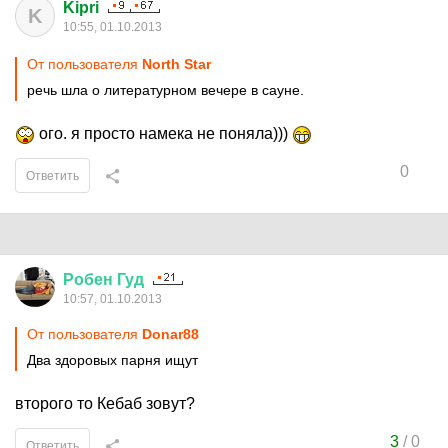
Kipri
K
10:55, 01.10.2013
От пользователя
North Star
речь шла о литературном вечере в сауне.
ого. я просто намека не поняла)))
0
Ответить
Робен
Гуд
10:57, 01.10.2013
От пользователя
Donar88
Два здоровых парня ищут
второго то Кебаб зовут?
3
/
0
Ответить