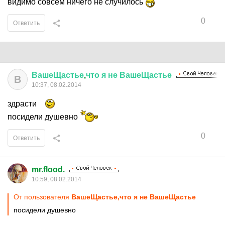
видимо совсем ничего не случилось
0
Ответить
ВашеЩастье
,
что
я
не
ВашеЩастье
В
10:37, 08.02.2014
здрасти
посидели душевно
0
Ответить
mr.flood.
10:59, 08.02.2014
От пользователя
ВашеЩастье,что я не ВашеЩастье
посидели душевно