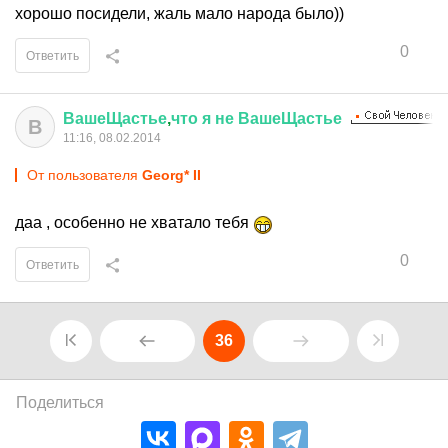
хорошо посидели, жаль мало народа было))
0
Ответить
ВашеЩастье
,
что
я
не
ВашеЩастье
В
11:16, 08.02.2014
От пользователя
Georg* II
даа , особенно не хватало тебя
0
Ответить
36
Поделиться