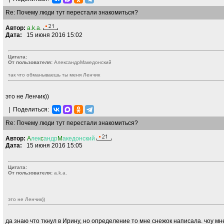
Re: Почему люди тут перестали знакомиться?
Автор:
a.k.a.
Дата:
15 июня 2016 15:02
Цитата:
От пользователя:
AлекcандрMакедонский
так что обманываешь ты меня Ленчик
это не Ленчик))
|
Поделиться:
Re: Почему люди тут перестали знакомиться?
Автор:
A
лек
c
андр
M
акедонский
Дата:
15 июня 2016 15:05
Цитата:
От пользователя:
a.k.a.
это не Ленчик))
да знаю что ткнул в Ирину, но определение то мне снежок написала. чоу мне