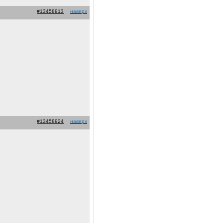
#13458913
наверх
#13458924
наверх