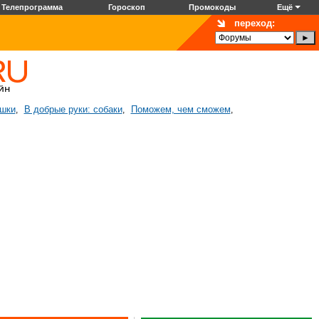
Телепрограмма
Гороскоп
Промокоды
Ещё
переход:
ошки
В добрые руки: собаки
Поможем, чем сможем
,
,
,