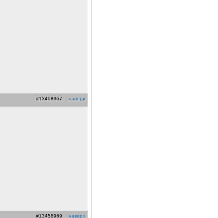
#13458967
наверх
#13458969
наверх