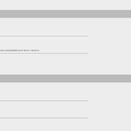
них разорваться кого ткнуть