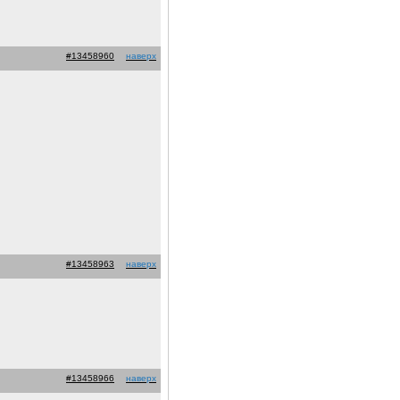
#13458960
наверх
#13458963
наверх
#13458966
наверх