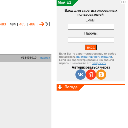
Мой E1
Вход для зарегистрированных
пользователей:
E-mail:
483
|
484
|
485
|
486
|
Пароль:
Если Вы не зарегистрированы, то добро
пожаловать
на страницу регистрации
.
#13458910
наверх
Если Вы зарегистрированы, но забыли
пароль, Вы можете его
запросить
.
Авторизоваться через
Погода