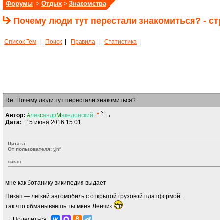
Форумы
>
Отдых
>
Знакомства
Почему люди тут перестали знакомиться? - ст
Список Тем
|
Поиск
|
Правила
|
Статистика
|
Re: Почему люди тут перестали знакомиться?
Автор:
A
лек
c
андр
M
акедонский
Дата:
15 июня 2016 15:01
Цитата:
От пользователя:
yjnf
пикап
мне как ботанику википедия выдает
Пикап — лёгкий автомобиль с открытой грузовой платформой.
так что обманываешь ты меня Ленчик
|
Поделиться: