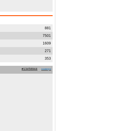
881
7501
1609
271
353
#13458944
наверх