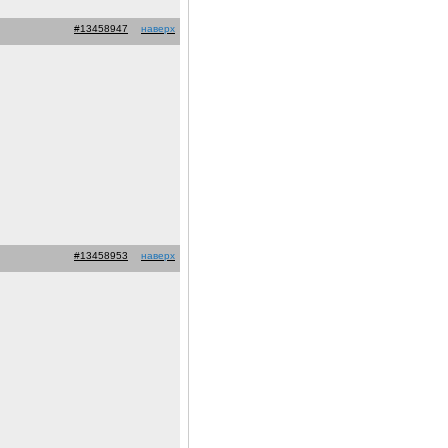
#13458947
наверх
#13458953
наверх