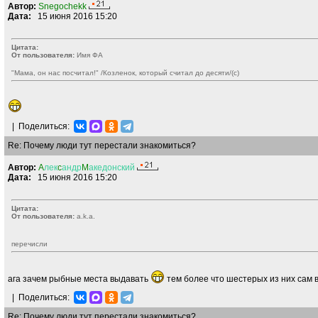
Автор:
Snegochekk
Дата:
15 июня 2016 15:20
Цитата:
От пользователя:
Имя ФА
"Мама, он нас посчитал!" /Козленок, который считал до десяти/(с)
|
Поделиться:
Re: Почему люди тут перестали знакомиться?
Автор:
A
лек
c
андр
M
акедонский
Дата:
15 июня 2016 15:20
Цитата:
От пользователя:
a.k.a.
перечисли
ага зачем рыбные места выдавать
тем более что шестерых из них сам
|
Поделиться:
Re: Почему люди тут перестали знакомиться?