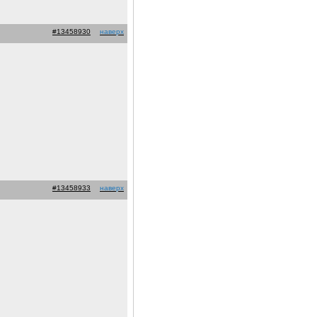
#13458930
наверх
#13458933
наверх