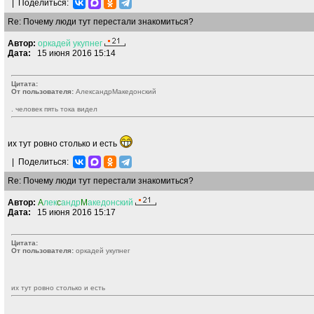
|
Поделиться:
Re: Почему люди тут перестали знакомиться?
Автор:
оркадей
укупнег
Дата:
15 июня 2016 15:14
Цитата:
От пользователя:
AлекcандрMакедонский
. человек пять тока видел
их тут ровно столько и есть
|
Поделиться:
Re: Почему люди тут перестали знакомиться?
Автор:
A
лек
c
андр
M
акедонский
Дата:
15 июня 2016 15:17
Цитата:
От пользователя:
оркадей укупнег
их тут ровно столько и есть