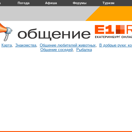
а
Погода
Афиша
Форумы
Туризм
Карта
Знакомства
Общение любителей животных
В добрые руки: к
:
,
,
,
Общение соседей
Рыбалка
,