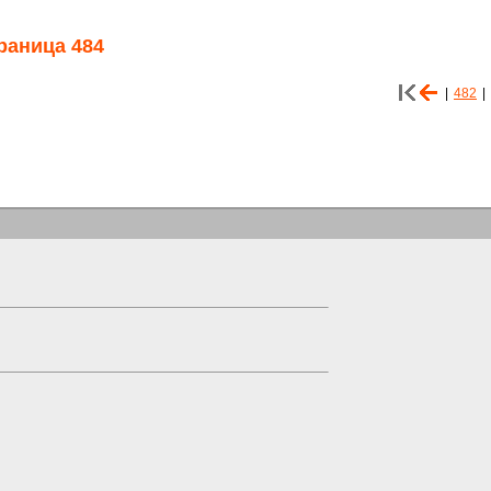
раница 484
|
482
|