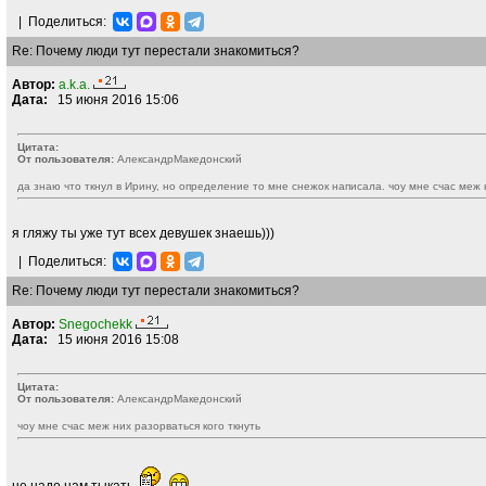
|
Поделиться:
Re: Почему люди тут перестали знакомиться?
Автор:
a.k.a.
Дата:
15 июня 2016 15:06
Цитата:
От пользователя:
AлекcандрMакедонский
да знаю что ткнул в Ирину, но определение то мне снежок написала. чоу мне счас меж 
я гляжу ты уже тут всех девушек знаешь)))
|
Поделиться:
Re: Почему люди тут перестали знакомиться?
Автор:
Snegochekk
Дата:
15 июня 2016 15:08
Цитата:
От пользователя:
AлекcандрMакедонский
чоу мне счас меж них разорваться кого ткнуть