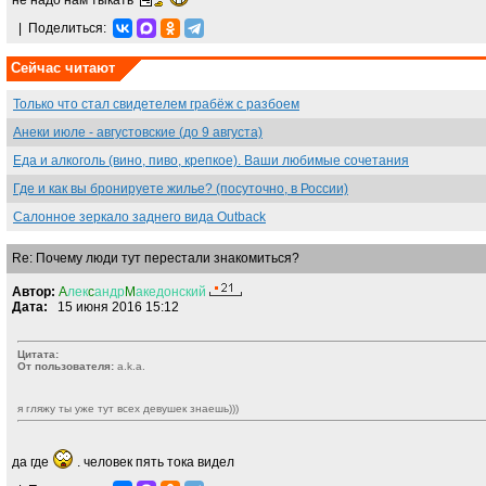
не надо нам тыкать
|
Поделиться:
Сейчас читают
Только что стал свидетелем грабёж с разбоем
Анеки июле - августовские (до 9 августа)
Еда и алкоголь (вино, пиво, крепкое). Ваши любимые сочетания
Где и как вы бронируете жилье? (посуточно, в России)
Салонное зеркало заднего вида Outback
Re: Почему люди тут перестали знакомиться?
Автор:
A
лек
c
андр
M
акедонский
Дата:
15 июня 2016 15:12
Цитата:
От пользователя:
a.k.a.
я гляжу ты уже тут всех девушек знаешь)))
да где
. человек пять тока видел