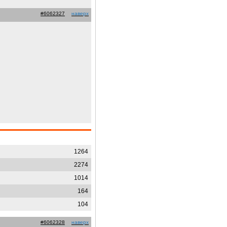
#6062327
наверх
1264
2274
1014
164
104
#6062328
наверх