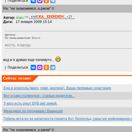
|
Поделиться:
Re: "не знакомимся, а ржом" ©
Автор:
cras
н
™
Дата:
17 января 2009 15:14
Цитата:
От пользователя:
Besтя
ЖЕСТЬ, Я ИДУ)))))
вод и я думаю еще пачемуто...
|
Поделиться:
Сейчас читают
Еда и алкоголь (вино, пиво, крепкое). Ваши любимые сочетания
Вот и сам столкнулся - старые родители...
У кого есть опыт EFB акб зимой.
Менеджер по продажам / Вакансия
Гибель кота из-за халатности приюта Кот Леопольд, скрытиe информации 
Re: "не знакомимся, а ржом" ©