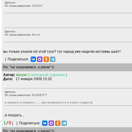
Цитата:
От пользователя:
CRASН
Цитата:
От пользователя:
Besтя
вы только узнали об этой тусе? тут народ уже неделю костюмы шьёт!
|
Поделиться:
Re: "не знакомимся, а ржом" ©
Автор:
alouse (
свободный
художник
)
Дата:
17 января 2009 15:32
Цитата:
От пользователя:
RUNNER™
и поржать и пожрать....... при возможности и в кено сходить))
..и посрать...
1
/
0
|
|
Поделиться:
Re: "не знакомимся, а ржом" ©