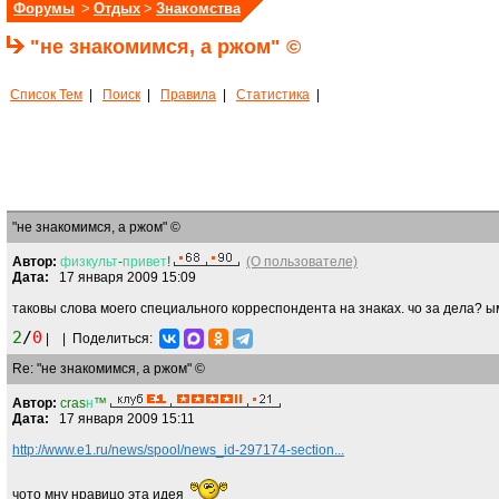
Форумы
>
Отдых
>
Знакомства
"не знакомимся, а ржом" ©
Список Тем
|
Поиск
|
Правила
|
Статистика
|
"не знакомимся, а ржом" ©
Автор:
физкульт
-
привет
!
(О пользователе)
Дата:
17 января 2009 15:09
таковы слова моего специального корреспондента на знаках. чо за дела? ы
2
/
0
|
|
Поделиться:
Re: "не знакомимся, а ржом" ©
Автор:
cras
н
™
Дата:
17 января 2009 15:11
http://www.e1.ru/news/spool/news_id-297174-section...
чото мну нравицо эта идея