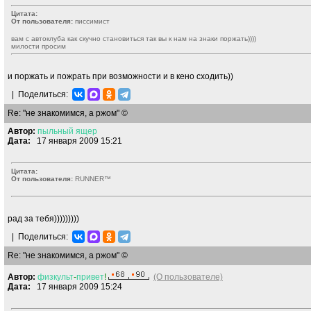
Цитата:
От пользователя:
писсимист
вам с автоклуба как скучно становиться так вы к нам на знаки поржать))))
милости просим
и поржать и пожрать при возможности и в кено сходить))
|
Поделиться:
Re: "не знакомимся, а ржом" ©
Автор:
пыльный
ящер
Дата:
17 января 2009 15:21
Цитата:
От пользователя:
RUNNER™
рад за тебя)))))))))
|
Поделиться:
Re: "не знакомимся, а ржом" ©
Автор:
физкульт
-
привет
!
(О пользователе)
Дата:
17 января 2009 15:24