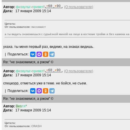
Автор:
физкульт
-
привет
!
(О пользователе)
Дата:
17 января 2009 15:14
Цитата:
От пользователя:
писсимист
а ты видать знакомишься с сурьёзной миной на лице в костюме тройке и без намека на
ухаха. ты меня первый раз, видимо, на знаках видишь.
|
Поделиться:
Re: "не знакомимся, а ржом" ©
Автор:
физкульт
-
привет
!
(О пользователе)
Дата:
17 января 2009 15:14
спецкорр, отметься уже в теме. не бойся, не съем.
|
Поделиться:
Re: "не знакомимся, а ржом" ©
Автор:
Bes
тя
*
Дата:
17 января 2009 15:14
Цитата:
От пользователя:
CRASН