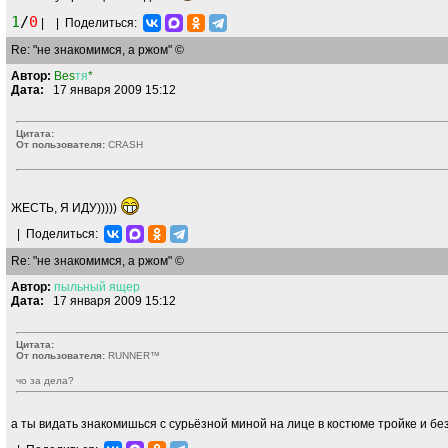
1
/
0
|
|
Поделиться:
Re: "не знакомимся, а ржом" ©
Автор:
Bes
тя
*
Дата:
17 января 2009 15:12
Цитата:
От пользователя:
CRASН
ЖЕСТЬ, Я ИДУ)))))
|
Поделиться:
Re: "не знакомимся, а ржом" ©
Автор:
пыльный
ящер
Дата:
17 января 2009 15:12
Цитата:
От пользователя:
RUNNER™
чо за дела?
а ты видать знакомишься с сурьёзной миной на лице в костюме тройке и бе