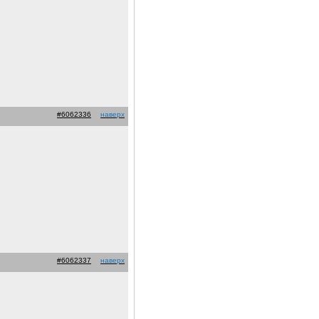
#6062336
наверх
#6062337
наверх