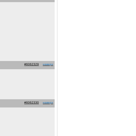
#6062329
наверх
#6062330
наверх