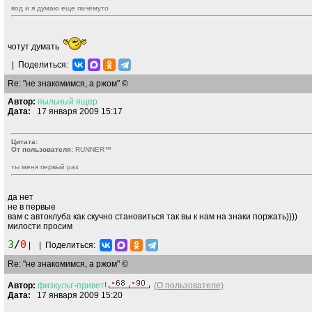
вод и я думаю еще пачемуто
чотут думать
|
Поделиться:
Re: "не знакомимся, а ржом" ©
Автор:
пыльный
ящер
Дата:
17 января 2009 15:17
Цитата:
От пользователя:
RUNNER™
ты меня первый раз
да нет
не в первые
вам с автоклуба как скучно становиться так вы к нам на знаки поржать))))
милости просим
3
/
0
|
|
Поделиться:
Re: "не знакомимся, а ржом" ©
Автор:
физкульт
-
привет
!
(О пользователе)
Дата:
17 января 2009 15:20