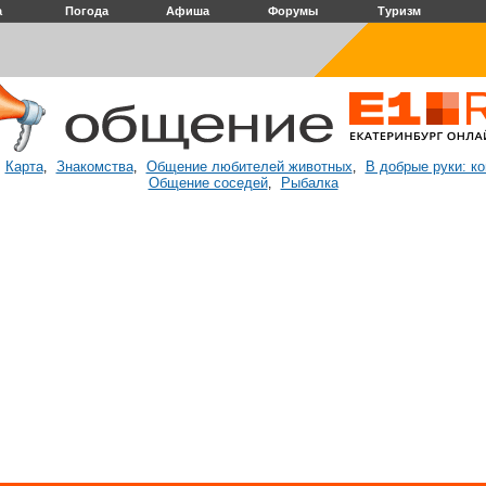
а
Погода
Афиша
Форумы
Туризм
Карта
Знакомства
Общение любителей животных
В добрые руки: к
:
,
,
,
Общение соседей
Рыбалка
,