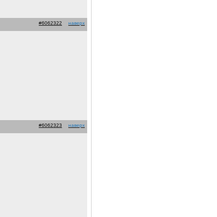
#6062322
наверх
#6062323
наверх