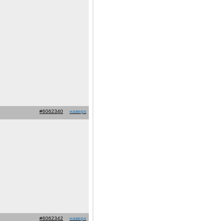
#6062340
наверх
#6062342
наверх