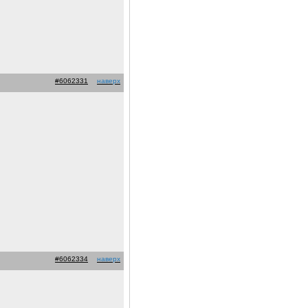
#6062331
наверх
#6062334
наверх