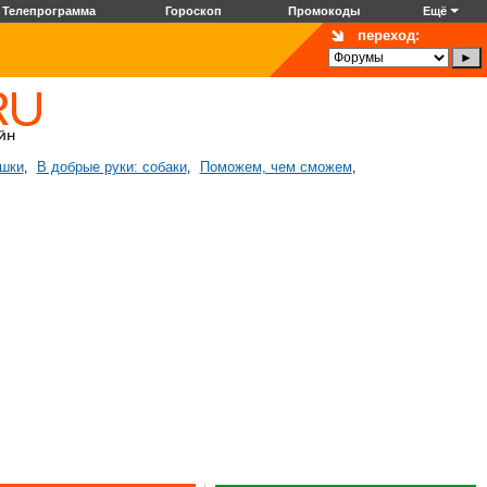
Телепрограмма
Гороскоп
Промокоды
Ещё
переход:
ошки
В добрые руки: собаки
Поможем, чем сможем
,
,
,