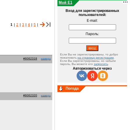
Мой E1
Вход для зарегистрированных
пользователей:
E-mail:
1
|
2
|
3
|
4
|
5
|
Пароль:
Если Вы не зарегистрированы, то добро
пожаловать
на страницу регистрации
.
#6062318
наверх
Если Вы зарегистрированы, но забыли
пароль, Вы можете его
запросить
.
Авторизоваться через
Погода
#6062320
наверх