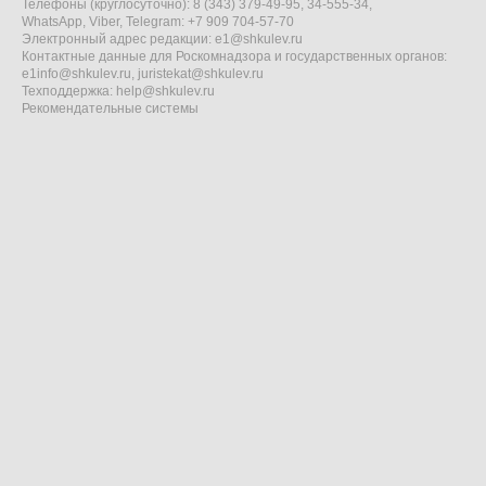
Телефоны (круглосуточно): 8 (343) 379-49-95, 34-555-34,
WhatsApp, Viber, Telegram: +7 909 704-57-70
Электронный адрес редакции:
e1@shkulev.ru
Контактные данные для Роскомнадзора и государственных органов:
e1info@shkulev.ru
,
juristekat@shkulev.ru
Техподдержка:
help@shkulev.ru
Рекомендательные системы