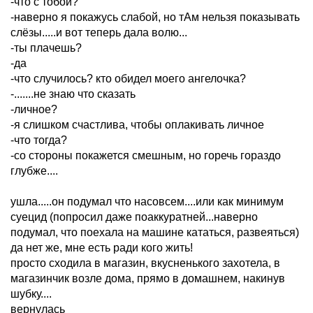
-что с тобой?
-наверно я покажусь слабой, но тАм нельзя показывать
слёзы.....и вот теперь дала волю...
-ты плачешь?
-да
-что случилось? кто обидел моего ангелочка?
-.......не знаю что сказать
-личное?
-я слишком счастлива, чтобы оплакивать личное
-что тогда?
-со стороны покажется смешным, но горечь гораздо
глубже....
ушла.....он подумал что насовсем....или как минимум
суецид (попросил даже поаккуратней...наверно
подумал, что поехала на машине кататься, развеяться)
да нет же, мне есть ради кого жить!
просто сходила в магазин, вкусненького захотела, в
магазинчик возле дома, прямо в домашнем, накинув
шубку....
вернулась