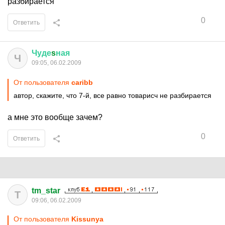
разбирается
0
Ответить
Чуде
s
ная
Ч
09:05, 06.02.2009
От пользователя
caribb
автор, скажите, что 7-й, все равно товарисч не разбирается
а мне это вообще зачем?
0
Ответить
tm_star
T
09:06, 06.02.2009
От пользователя
Kissunya