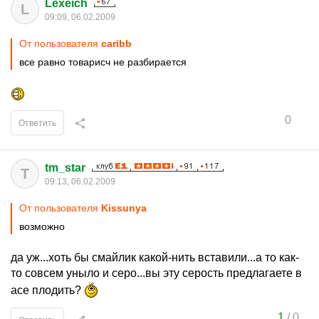
Lexeich
L
09:09, 06.02.2009
От пользователя
caribb
все равно товарисч не разбирается
0
Ответить
tm_star
T
09:13, 06.02.2009
От пользователя
Kissunya
возможно
да уж...хоть бы смайлик какой-нить вставили...а то как-
то совсем уныло и серо...вы эту серость предлагаете в
асе плодить?
1
/
0