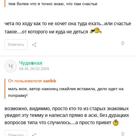
тем более что я точно знаю, что там счастье
чета по ходу как то не хочет она туда ехать...или счастье
такое....от которого ни куда не деться
0
Ответить
Чуде
s
ная
Ч
09:36, 06.02.2009
От пользователя
caribb
мать моя, автор наконец смайлик вставила, дело идет на
поправку!
возможно, видиммо, просто кто-то из старых знакомых
увидел эту темму и написал прямо в асю, без дурацких
вопросов типа что случилось....а просто привет
0
Ответить