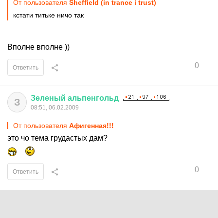
От пользователя
Sheffield (in trance i trust)
кстати титьке ничо так
Вполне вполне ))
0
Ответить
Зеленый
альпенгольд
З
08:51, 06.02.2009
От пользователя
Афигенная!!!
это чо тема грудастых дам?
0
Ответить