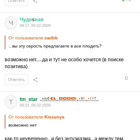
Ответить
Чуде
s
ная
Ч
09:17, 06.02.2009
От пользователя
caribb
...вы эту серость предлагаете в асе плодить?
возможно нет.....да и тут не особо хочется (в поиске
позитива)
0
Ответить
tm_star
T
09:21, 06.02.2009
От пользователя
Kissunya
возможно нет
как-то неуверенно...и без энтузиазма...а между тем,