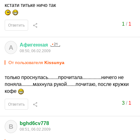
кстати титьке ничо так
1
/
1
Ответить
Афигенная
А
08:50, 06.02.2009
От пользователя
Kissunya
только проснулась........прочитала...............ничего не
поняла.........махнула рукой.......почитаю, после кружки
кофе
3
/
1
Ответить
bghd6cv778
B
08:51, 06.02.2009