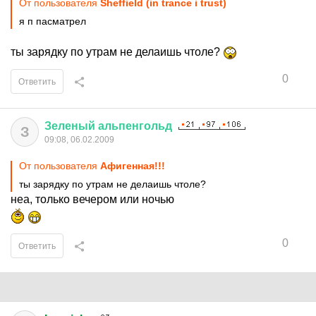
От пользователя
Sheffield (in trance i trust)
я п пасматрел
ты зарядку по утрам не делаишь чтоле?
0
Ответить
Зеленый
альпенгольд
З
09:08, 06.02.2009
От пользователя
Афигенная!!!
ты зарядку по утрам не делаишь чтоле?
неа, только вечером или ночью
0
Ответить