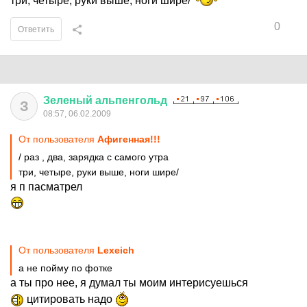
три, четыре, руки выше, ноги шире/
0
Ответить
Зеленый
альпенгольд
З
08:57, 06.02.2009
От пользователя
Афигенная!!!
/ раз , два, зарядка с самого утра
три, четыре, руки выше, ноги шире/
я п пасматрел
От пользователя
Lexeich
а не пойму по фотке
а ты про нее, я думал ты моим интерисуешься
цитировать надо