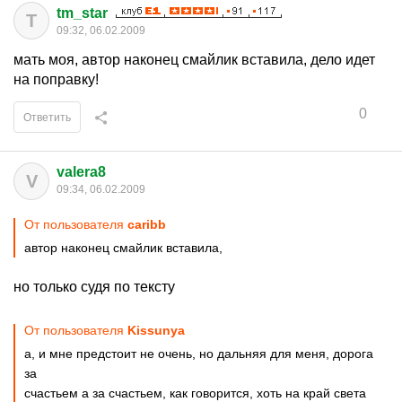
tm_star
T
09:32, 06.02.2009
мать моя, автор наконец смайлик вставила, дело идет
на поправку!
0
Ответить
valera8
V
09:34, 06.02.2009
От пользователя
caribb
автор наконец смайлик вставила,
но только судя по тексту
От пользователя
Kissunya
а, и мне предстоит не очень, но дальняя для меня, дорога
за
счастьем а за счастьем, как говорится, хоть на край света