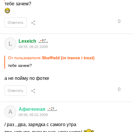
тебе зачем?
0
Ответить
Lexeich
L
08:55, 06.02.2009
От пользователя
Sheffield (in trance i trust)
тебе зачем?
а не пойму по фотке
0
Ответить
Афигенная
А
08:56, 06.02.2009
/ раз , два, зарядка с самого утра