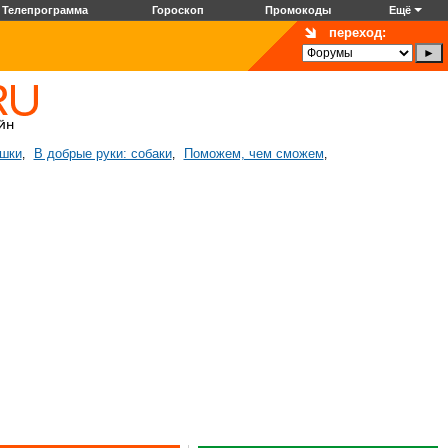
Телепрограмма
Гороскоп
Промокоды
Ещё
переход:
ошки
В добрые руки: собаки
Поможем, чем сможем
,
,
,