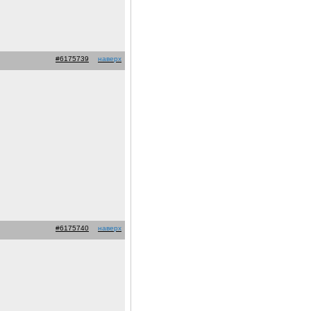
#6175739
наверх
#6175740
наверх