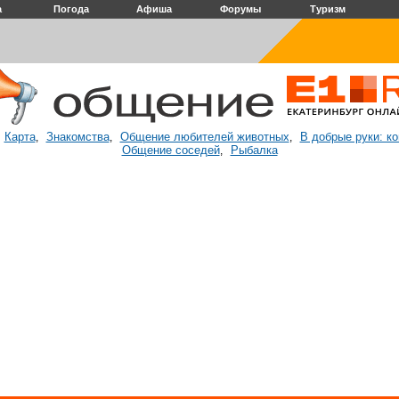
а
Погода
Афиша
Форумы
Туризм
Карта
Знакомства
Общение любителей животных
В добрые руки: к
:
,
,
,
Общение соседей
Рыбалка
,