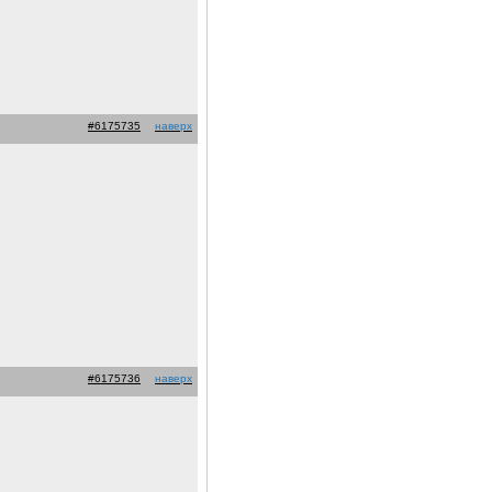
#6175735
наверх
#6175736
наверх