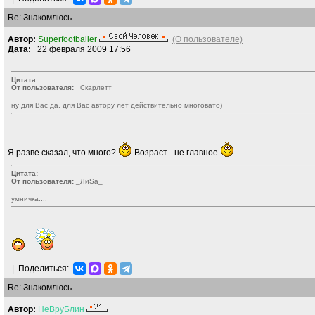
Re: Знакомлюсь....
Автор:
Superfootballer
(О пользователе)
Дата:
22 февраля 2009 17:56
Цитата:
От пользователя:
_Скарлетт_
ну для Вас да, для Вас автору лет действительно многовато)
Я разве сказал, что много?
Возраст - не главное
Цитата:
От пользователя:
_ЛиSа_
умничка....
|
Поделиться:
Re: Знакомлюсь....
Автор:
НеВруБлин