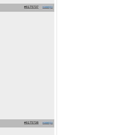
#6175737
наверх
#6175738
наверх