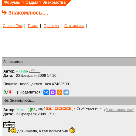
Форумы
>
Отдых
>
Знакомства
Знакомлюсь....
Список Тем
|
Поиск
|
Правила
|
Статистика
|
Знакомлюсь....
Автор:
-
Нами
-
Дата:
22 февраля 2009 17:10
Пишите...пообщаемся...ася 474036001
0
/
4
|
|
Поделиться:
Re: Знакомлюсь....
Автор:
Жека
- }{B3
(О пользователе)
Дата:
22 февраля 2009 17:11
для начала, а там посмотрим