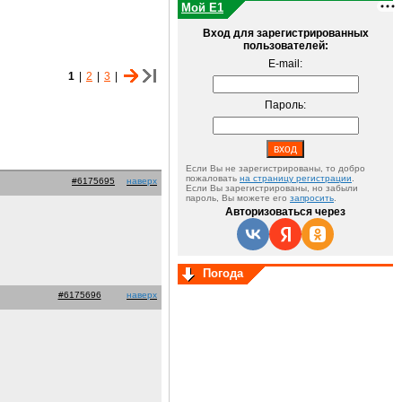
Мой E1
Вход для зарегистрированных
пользователей:
E-mail:
1
|
2
|
3
|
Пароль:
Если Вы не зарегистрированы, то добро
пожаловать
на страницу регистрации
.
#6175695
наверх
Если Вы зарегистрированы, но забыли
пароль, Вы можете его
запросить
.
Авторизоваться через
Погода
#6175696
наверх