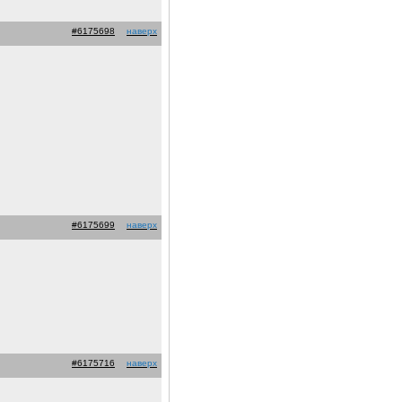
#6175698
наверх
#6175699
наверх
#6175716
наверх