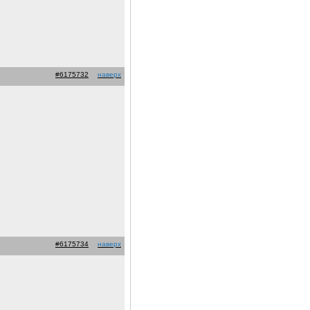
#6175732
наверх
#6175734
наверх