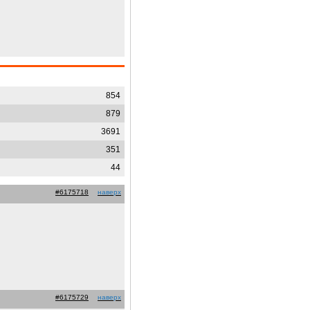
854
879
3691
351
44
#6175718
наверх
#6175729
наверх