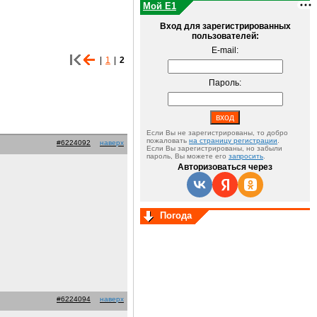
Мой E1
Вход для зарегистрированных
пользователей:
E-mail:
|
1
|
2
Пароль:
Если Вы не зарегистрированы, то добро
пожаловать
на страницу регистрации
.
#6224092
наверх
Если Вы зарегистрированы, но забыли
пароль, Вы можете его
запросить
.
Авторизоваться через
Погода
#6224094
наверх