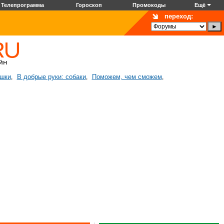
Телепрограмма
Гороскоп
Промокоды
Ещё
переход:
ошки
В добрые руки: собаки
Поможем, чем сможем
,
,
,