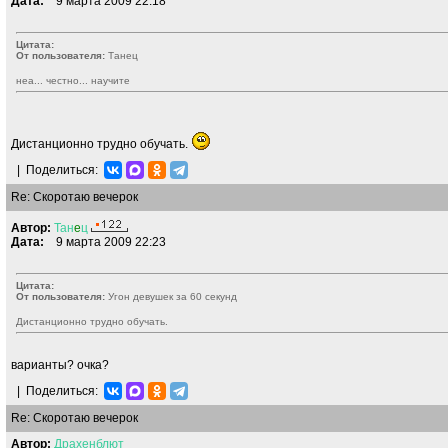
Дата:
9 марта 2009 22:18
Цитата:
От пользователя:
Танeц
неа... честно... научите
Дистанционно трудно обучать.
|
Поделиться:
Re: Скоротаю вечерок
Автор:
Тан
e
ц
Дата:
9 марта 2009 22:23
Цитата:
От пользователя:
Угон девушек за 60 секунд
Дистанционно трудно обучать.
варианты? очка?
|
Поделиться:
Re: Скоротаю вечерок
Автор:
Драхенблют