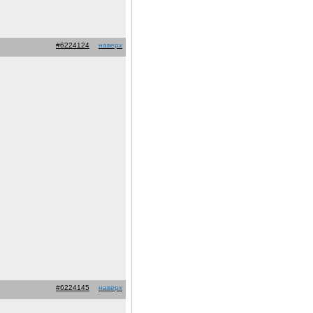
#6224124
наверх
#6224145
наверх