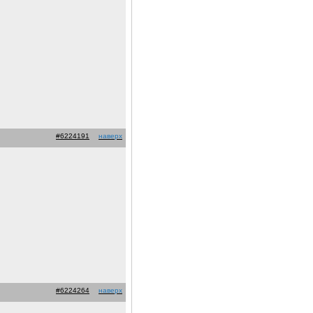
#6224191
наверх
#6224264
наверх