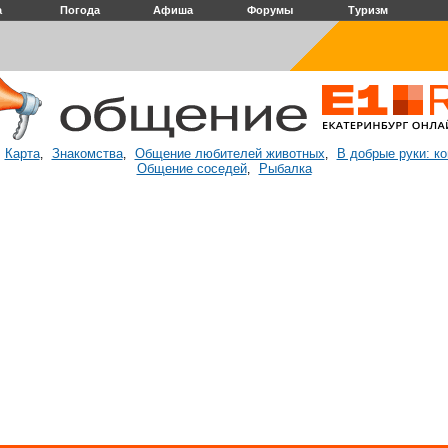
а
Погода
Афиша
Форумы
Туризм
Карта
Знакомства
Общение любителей животных
В добрые руки: к
:
,
,
,
Общение соседей
Рыбалка
,