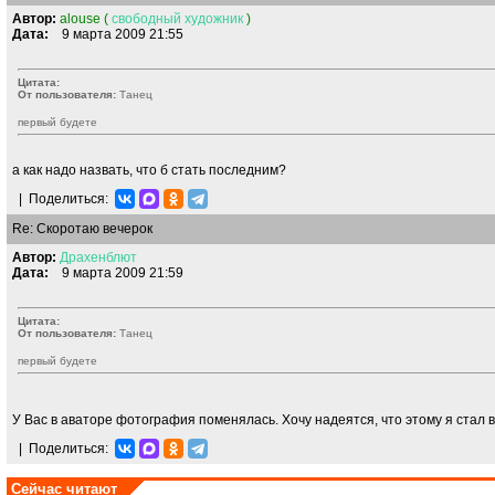
Автор:
alouse (
свободный
художник
)
Дата:
9 марта 2009 21:55
Цитата:
От пользователя:
Танeц
первый будете
а как надо назвать, что б стать последним?
|
Поделиться:
Re: Скоротаю вечерок
Автор:
Драхенблют
Дата:
9 марта 2009 21:59
Цитата:
От пользователя:
Танeц
первый будете
У Вас в аваторе фотография поменялась. Хочу надеятся, что этому я стал 
|
Поделиться:
Сейчас читают