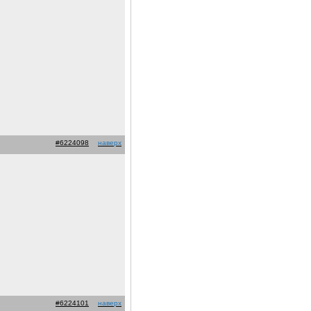
#6224098
наверх
#6224101
наверх