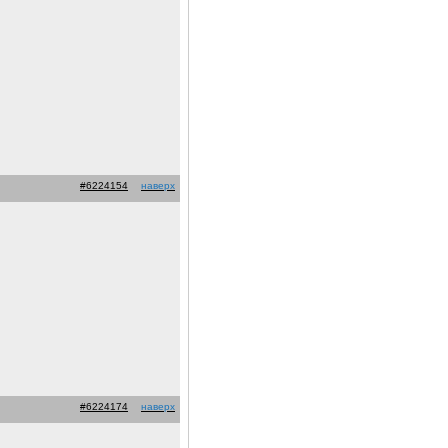
#6224154
наверх
#6224174
наверх