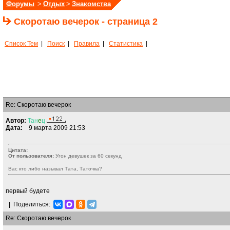
Форумы
>
Отдых
>
Знакомства
Скоротаю вечерок - страница 2
Список Тем
|
Поиск
|
Правила
|
Статистика
|
Re: Скоротаю вечерок
Автор:
Тан
e
ц
Дата:
9 марта 2009 21:53
Цитата:
От пользователя:
Угон девушек за 60 секунд
Вас кто либо называл Тата, Таточка?
первый будете
|
Поделиться:
Re: Скоротаю вечерок