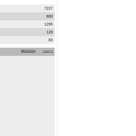
7227
800
1295
128
83
#6224114
наверх