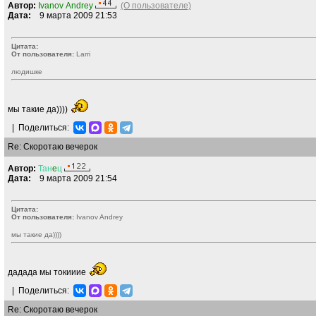
Автор:
Ivanov Andrey
(О пользователе)
Дата:
9 марта 2009 21:53
Цитата:
От пользователя:
Larri
людишке
мы такие да))))
|
Поделиться:
Re: Скоротаю вечерок
Автор:
Тан
e
ц
Дата:
9 марта 2009 21:54
Цитата:
От пользователя:
Ivanov Andrey
мы такие да))))
дадада мы токииие
|
Поделиться:
Re: Скоротаю вечерок