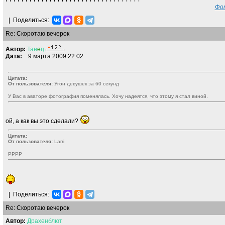
Фот
|
Поделиться:
Re: Скоротаю вечерок
Автор:
Тан
e
ц
Дата:
9 марта 2009 22:02
Цитата:
От пользователя:
Угон девушек за 60 секунд
У Вас в аваторе фотография поменялась. Хочу надеятся, что этому я стал виной.
ой, а как вы это сделали?
Цитата:
От пользователя:
Larri
РРРР
|
Поделиться:
Re: Скоротаю вечерок
Автор:
Драхенблют