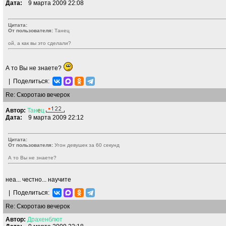
Дата:
9 марта 2009 22:08
Цитата:
От пользователя:
Танeц
ой, а как вы это сделали?
А то Вы не знаете?
|
Поделиться:
Re: Скоротаю вечерок
Автор:
Тан
e
ц
Дата:
9 марта 2009 22:12
Цитата:
От пользователя:
Угон девушек за 60 секунд
А то Вы не знаете?
неа... честно... научите
|
Поделиться:
Re: Скоротаю вечерок
Автор:
Драхенблют