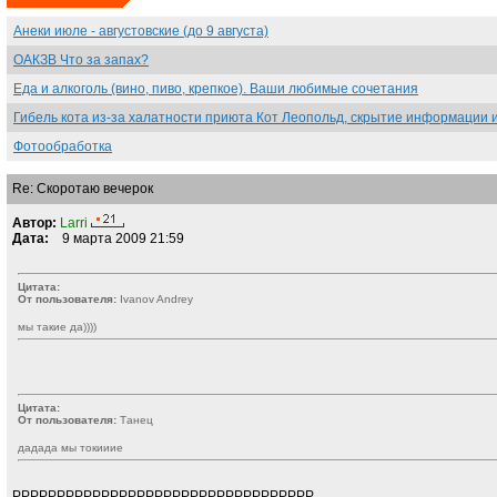
Анеки июле - августовские (до 9 августа)
ОАКЗВ Что за запах?
Еда и алкоголь (вино, пиво, крепкое). Ваши любимые сочетания
Гибель кота из-за халатности приюта Кот Леопольд, скрытиe информации 
Фотообработка
Re: Скоротаю вечерок
Автор:
Larri
Дата:
9 марта 2009 21:59
Цитата:
От пользователя:
Ivanov Andrey
мы такие да))))
Цитата:
От пользователя:
Танeц
дадада мы токииие
РРРРРРРРРРРРРРРРРРРРРРРРРРРРРРРРРР