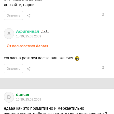
дерзайте, парни
0
Ответить
Афигенная
А
15:39, 25.03.2009
От пользователя
dancer
согласна развлеч вас за ваш же счет
0
Ответить
dancer
D
15:39, 25.03.2009
ндааа как это примитивно и меркантильно
честное слово, ребята, вы хотите меня разочаровать?