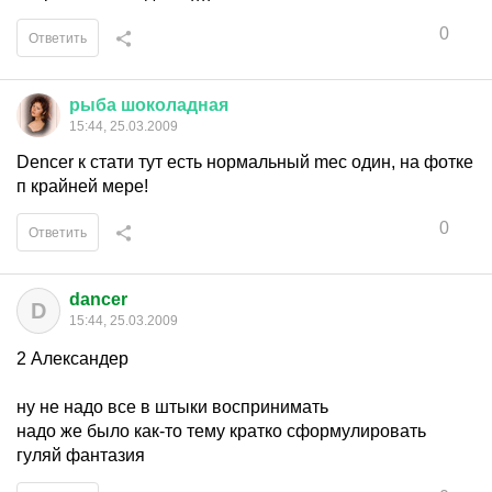
0
Ответить
рыба
шоколадная
15:44, 25.03.2009
Dencer к стати тут есть нормальный mec один, на фотке
п крайней мере!
0
Ответить
dancer
D
15:44, 25.03.2009
2 Александер
ну не надо все в штыки воспринимать
надо же было как-то тему кратко сформулировать
гуляй фантазия