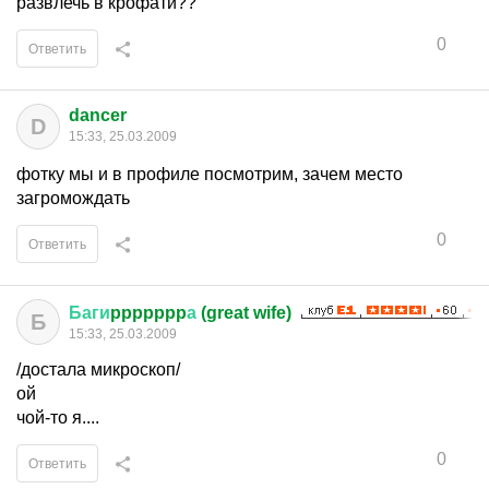
развлечь в крофати??
0
Ответить
dancer
D
15:33, 25.03.2009
фотку мы и в профиле посмотрим, зачем место
загромождать
0
Ответить
Баги
ppppppp
а
(great wife)
Б
15:33, 25.03.2009
/достала микроскоп/
ой
чой-то я....
0
Ответить