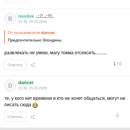
ванёкк
В
15:36, 25.03.2009
От пользователя
dancer
Предпочтительно блондины
развлекать не умею, магу токма отсексить..........
1
/
0
Ответить
dancer
D
15:36, 25.03.2009
те, у кого нет времени и кто не хочет общаться, могут не
писать сюда
0
Ответить