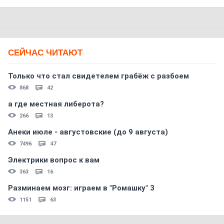
СЕЙЧАС ЧИТАЮТ
Только что стал свидетелем грабёж с разбоем
868
42
а где местная либерота?
266
13
Анеки июле - августовские (до 9 августа)
7496
47
Электрики вопрос к вам
363
16
Разминаем мозг: играем в "Ромашку" 3
1151
63