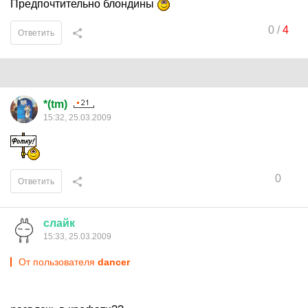
Предпочтительно блондины
0
/
4
Ответить
*(tm)
15:32, 25.03.2009
0
Ответить
слайк
15:33, 25.03.2009
От пользователя
dancer