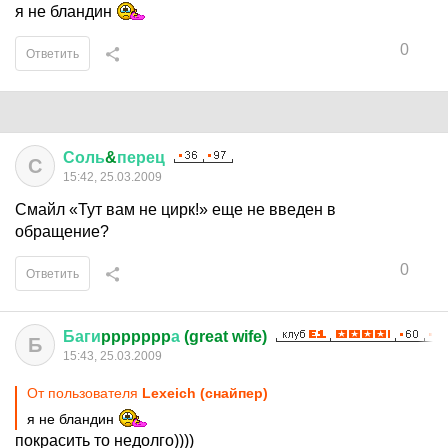
я не бландин
0
Ответить
Соль
&
перец
С
15:42, 25.03.2009
Смайл «Тут вам не цирк!» еще не введен в
обращение?
0
Ответить
Баги
ppppppp
а
(great wife)
Б
15:43, 25.03.2009
От пользователя
Lexeich (снайпер)
я не бландин
покрасить то недолго))))