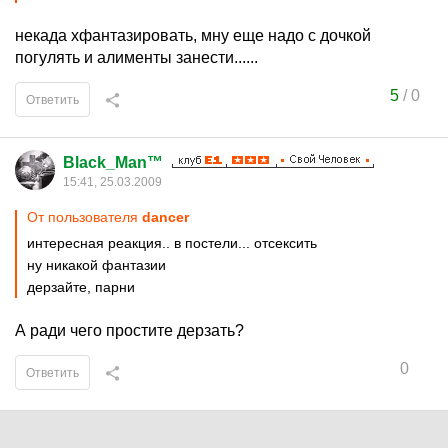
некада хфантазировать, мну еще надо с дочкой
погулять и алименты занести......
5
/
0
Ответить
Black_Man™
15:41, 25.03.2009
От пользователя
dancer
интересная реакция.. в постели... отсексить
ну никакой фантазии
дерзайте, парни
А ради чего простите дерзать?
0
Ответить