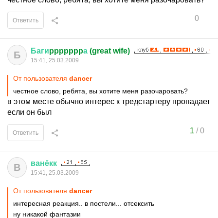
0
Ответить
Баги
ppppppp
а
(great wife)
Б
15:41, 25.03.2009
От пользователя
dancer
честное слово, ребята, вы хотите меня разочаровать?
в этом месте обычно интерес к тредстартеру пропадает
если он был
1
/
0
Ответить
ванёкк
В
15:41, 25.03.2009
От пользователя
dancer
интересная реакция.. в постели... отсексить
ну никакой фантазии