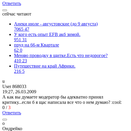
Ответить
сейчас читают
Анеки июле - августовские (до 9 августа)
7065
47
У кого есть опыт EFB акб зимой.
951
31
пруд на 66-м Квартале
62
0
Меняю проводку в щитке.Есть что недорогое?
410
23
Путешествие на край Африки.
216
5
u
User 868033
19:27, 26.03.2009
А как вы думаете модератор бы адекватно принял
критику...если б я щас написала все что о нем думаю?
:cool:
0
/
3
Ответить
о
Ондрейко