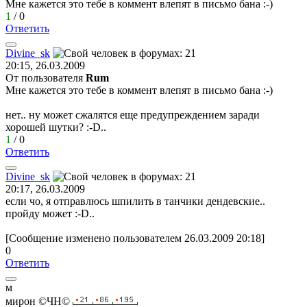
Мне кажется это тебе в коммент влепят в письмо бана
:-)
1
/
0
Ответить
Divine_sk
20:15, 26.03.2009
От пользователя
Rum
Мне кажется это тебе в коммент влепят в письмо бана
:-)
нет.. ну может сжалятся еще предупреждением заради
хорошей шутки? :-D..
1
/
0
Ответить
Divine_sk
20:17, 26.03.2009
если чо, я отправлюсь шпилить в танчики дендевские..
пройду может :-D..
[Сообщение изменено пользователем 26.03.2009 20:18]
0
Ответить
м
мирон
©
ЧН
©