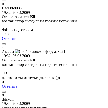
u
User 868033
19:32, 26.03.2009
От пользователя
KlL
вот так автор съездила на горячие источники
:lol:
...я под столом
1
/
0
Ответить
а
Акелла
19:32, 26.03.2009
От пользователя
KlL
вот так автор съездила на горячие источники
:-D
да что-то мы от темки удалились)))
0
Ответить
d
dgekoff
19:34, 26.03.2009
От пользователя
интарика