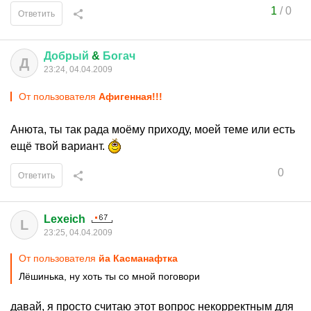
1
/
0
Ответить
Добрый
&
Богач
Д
23:24, 04.04.2009
От пользователя
Афигенная!!!
Анюта, ты так рада моёму приходу, моей теме или есть
ещё твой вариант.
0
Ответить
Lexeich
L
23:25, 04.04.2009
От пользователя
йа Касманафтка
Лёшинька, ну хоть ты со мной поговори
давай, я просто считаю этот вопрос некорректным для