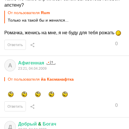
апстену?
От пользователя
Rum
Только на такой бы и женился...
Ромачка, женись на мне, я не буду для тебя рожать
0
Ответить
Афигенная
А
23:21, 04.04.2009
От пользователя
йа Касманафтка
0
Ответить
Добрый
&
Богач
Д