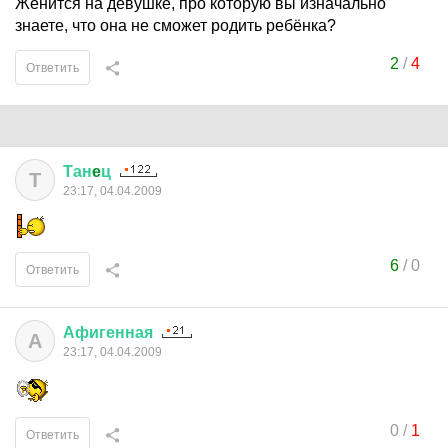
Женится на девушке, про которую вы изначально
знаете, что она не сможет родить ребёнка?
2
/
4
Ответить
Тан
e
ц
Т
23:17, 04.04.2009
6
/
0
Ответить
Афигенная
А
23:17, 04.04.2009
0
/
1
Ответить