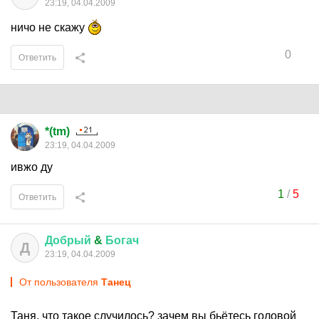
23:19, 04.04.2009
ничо не скажу
0
Ответить
*(tm)
23:19, 04.04.2009
ивжо ду
1
/
5
Ответить
Добрый
&
Богач
Д
23:19, 04.04.2009
От пользователя
Танeц
Таня, что такое случилось? зачем вы бьётесь головой