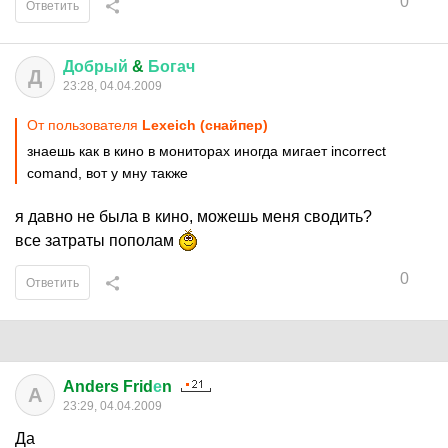
0
Ответить
Добрый
&
Богач
Д
23:28, 04.04.2009
От пользователя
Lexeich (снайпер)
знаешь как в кино в мониторах иногда мигает incorrect
comand, вот у мну также
я давно не была в кино, можешь меня сводить?
все затраты пополам
0
Ответить
Anders Frid
е
n
A
23:29, 04.04.2009
Да