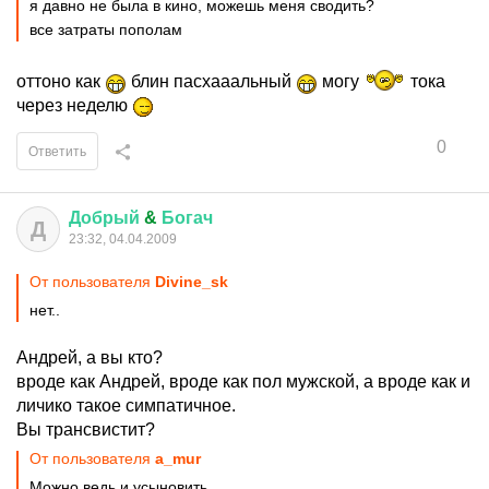
я давно не была в кино, можешь меня сводить?
все затраты пополам
оттоно как
блин пасхааальный
могу
тока
через неделю
0
Ответить
Добрый
&
Богач
Д
23:32, 04.04.2009
От пользователя
Divine_sk
нет..
Андрей, а вы кто?
вроде как Андрей, вроде как пол мужской, а вроде как и
личико такое симпатичное.
Вы трансвистит?
От пользователя
a_mur
Можно ведь и усыновить.