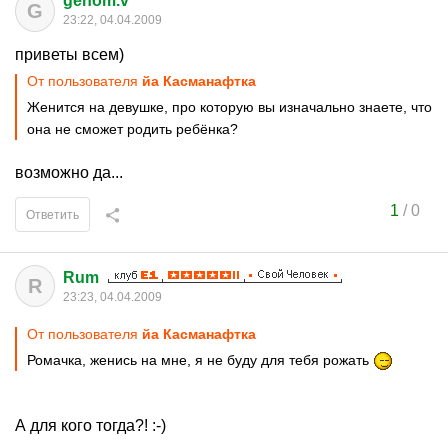
genom.v
G
23:22, 04.04.2009
приветы всем)
От пользователя
йа Касманафтка
Женится на девушке, про которую вы изначально знаете, что
она не сможет родить ребёнка?
возможно да...
1
/
0
Ответить
Rum
R
23:23, 04.04.2009
От пользователя
йа Касманафтка
Ромачка, женись на мне, я не буду для тебя рожать
А для кого тогда?! :-)