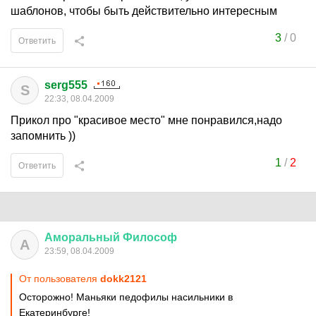
шаблонов, чтобы быть действительно интересным
3
/
0
Ответить
serg555
S
22:33, 08.04.2009
Прикол про "красивое место" мне понравился,надо
запомнить ))
1
/
2
Ответить
Аморальный
Философ
А
23:59, 08.04.2009
От пользователя
dokk2121
Осторожно! Маньяки педофилы насильники в
Екатеринбурге!