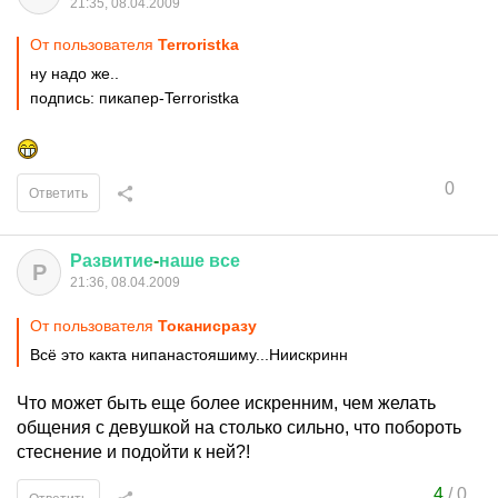
21:35, 08.04.2009
От пользователя
Terroristka
ну надо же..
подпись: пикапер-Terroristka
0
Ответить
Развитие
-
наше
все
Р
21:36, 08.04.2009
От пользователя
Токанисразу
Всё это какта нипанастояшиму...Ниискринн
Что может быть еще более искренним, чем желать
общения с девушкой на столько сильно, что побороть
стеснение и подойти к ней?!
4
/
0