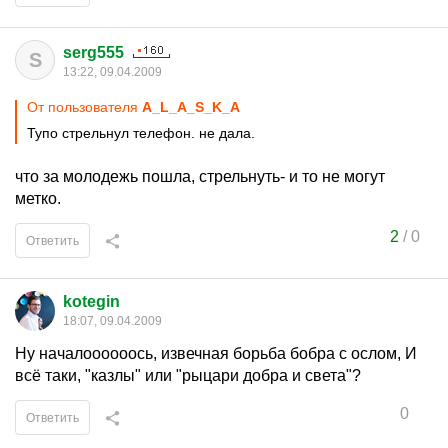
serg555
S
13:22, 09.04.2009
От пользователя
A_L_A_S_K_A
Тупо стрельнул телефон. не дала.
что за молодежь пошла, стрельнуть- и то не могут
метко.
2
/
0
Ответить
kotegin
18:07, 09.04.2009
Ну началоооооось, извечная борьба бобра с ослом, И
всё таки, "казлы" или "рыцари добра и света"?
0
Ответить