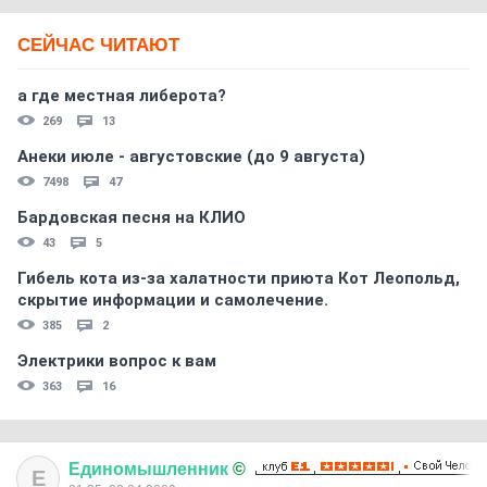
СЕЙЧАС ЧИТАЮТ
а где местная либерота?
269
13
Анеки июле - августовские (до 9 августа)
7498
47
Бардовская песня на КЛИО
43
5
Гибель кота из-за халатности приюта Кот Леопольд,
скрытиe информации и самолечение.
385
2
Электрики вопрос к вам
363
16
Единомышленник
©
Е