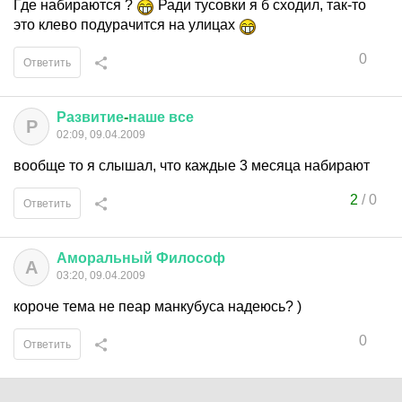
Где набираются ?
Ради тусовки я б сходил, так-то
это клево подурачится на улицах
0
Ответить
Развитие
-
наше
все
Р
02:09, 09.04.2009
вообще то я слышал, что каждые 3 месяца набирают
2
/
0
Ответить
Аморальный
Философ
А
03:20, 09.04.2009
короче тема не пеар манкубуса надеюсь? )
0
Ответить