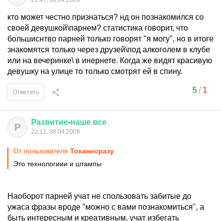
21:47, 08.04.2009
кто может честно признаться? нд он познакомился со
своей девушкой\парнем? статистика говорит, что
большиснтво парней только говорят "я могу", но в итоге
знакомятся только через друзей\под алкоголем в клубе
или на вечеринке\ в инернете. Когда же видят красивую
девушку на улице то только смотрят ей в спину.
5
/
1
Ответить
Развитие
-
наше
все
Р
22:12, 08.04.2009
От пользователя
Токанисразу
Это технологиии и штампы
Наоборот парней учат не спользовать забитые до
ужаса фразы вроде "можно с вами познакомиться", а
быть интересным и креативным, учат избегать