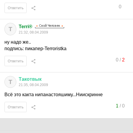
0
Ответить
Terri®
T
21:32, 08.04.2009
ну надо же..
подпись: пикапер-Terroristka
0
/
2
Ответить
Такотвык
Т
21:35, 08.04.2009
Всё это какта нипанастояшиму...Ниискринне
1
/
0
Ответить