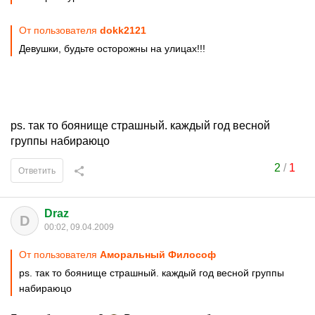
От пользователя
dokk2121
Девушки, будьте осторожны на улицах!!!
ps. так то боянище страшный. каждый год весной
группы набираюцо
2
/
1
Ответить
Draz
D
00:02, 09.04.2009
От пользователя
Аморальный Философ
ps. так то боянище страшный. каждый год весной группы
набираюцо