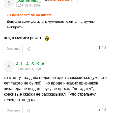
_Samiro4ka_
S
11:57, 09.04.2009
От пользователя
mr.luneff
Девушки сами должны к мужчинам клеится, а мужики
выбирать....
ага, а мужики рожать
1
/
0
Ответить
A_L_A_S_K_A
A
13:08, 09.04.2009
ко мне тут на днях подошел один знакомиться (уже сто
лет такого не было!)... но вроде никаких признаков
пикапера не выдал - руку не просил "погадатЬ",
красивые сказки не рассказывал. Тупо стрельнул
телефон. не дала.
2
/
0
Ответить