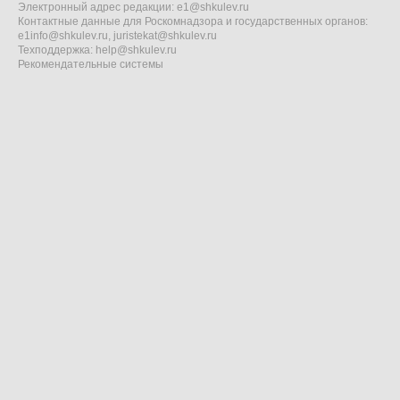
Электронный адрес редакции:
e1@shkulev.ru
Контактные данные для Роскомнадзора и государственных органов:
e1info@shkulev.ru
,
juristekat@shkulev.ru
Техподдержка:
help@shkulev.ru
Рекомендательные системы