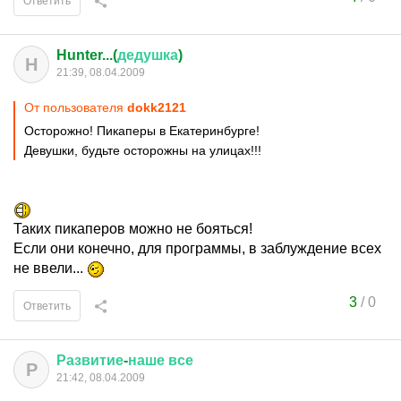
Ответить
Hunter...(
дедушка
)
H
21:39, 08.04.2009
От пользователя
dokk2121
Осторожно! Пикаперы в Екатеринбурге!
Девушки, будьте осторожны на улицах!!!
Таких пикаперов можно не бояться!
Если они конечно, для программы, в заблуждение всех
не ввели...
3
/
0
Ответить
Развитие
-
наше
все
Р
21:42, 08.04.2009