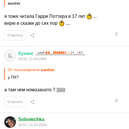
ванёкк
я тоже читала Гарри Поттера в 17 лет
...
верю в сказки до сих пор
....
0
Ответить
букаке
Б
16:56, 21.04.2009
От пользователя
ванёкк
у ПХ?
а там чем номазанато ? ))))))
0
Ответить
Sobolechka
16:57, 21.04.2009