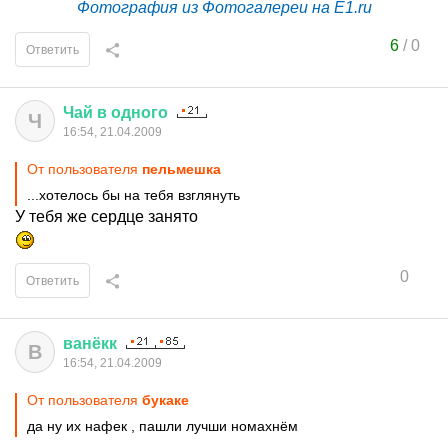
Фотография из Фотогалереи на E1.ru
6
/
0
Ответить
Чай
в
одного
Ч
16:54, 21.04.2009
От пользователя
пельмешка
...хотелось бы на тебя взглянуть
У тебя же сердце занято
0
Ответить
ванёкк
В
16:54, 21.04.2009
От пользователя
букаке
да ну их нафек , пашли лучши номахнём