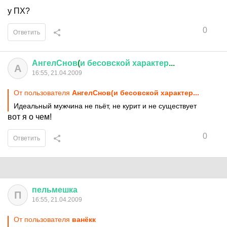
у ПХ?
0
Ответить
АнгелСнов
(
и
бесовской
характер
...
А
16:55, 21.04.2009
От пользователя
АнгелСнов(и бесовской характер...
Идеальный мужчина не пьёт, не курит и не существует
вот я о чем!
0
Ответить
пельмешка
П
16:55, 21.04.2009
От пользователя
ванёкк