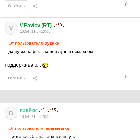
0
Ответить
V.Pavlov (RT)
V
16:54, 21.04.2009
От пользователя
букаке
да ну их нафек , пашли лучши номахнём
поддерживаю...
0
Ответить
ванёкк
В
16:54, 21.04.2009
От пользователя
пельмешка
...хотелось бы на тебя взглянуть