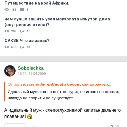
Путешествие на край Африки.
186
5
чем лучше зашить узел мауэрлата изнутри дома
(внутренняя стена)?
205
10
ОАКЗВ Что за запах?
638
13
Sobolechka
16:52, 21.04.2009
От пользователя
АнгелСнов(и бесовской характер...
Идеальный мужчина не пьёт, не курит, не играет на скачках,
никогда не спорит и не существует
А идеальный муж - слепоглухонемой капитан дальнего
плавания!