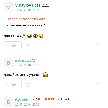
V.Pavlov (RT)
V
16:57, 21.04.2009
От пользователя
букаке
а там чем номазанато ?
для него ДА!
0
Ответить
веснушк
@
В
16:57, 21.04.2009
давай земляк удачи
0
Ответить
букаке
Б
16:57, 21.04.2009