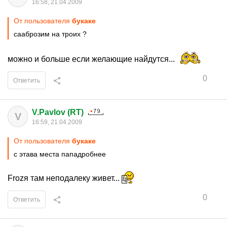
16:58, 21.04.2009
От пользователя
букаке
сааброзим на троих ?
можно и больше если желающие найдутся...
0
Ответить
V.Pavlov (RT)
V
16:59, 21.04.2009
От пользователя
букаке
с этава места пападробнее
Frozя там неподалеку живет...
0
Ответить