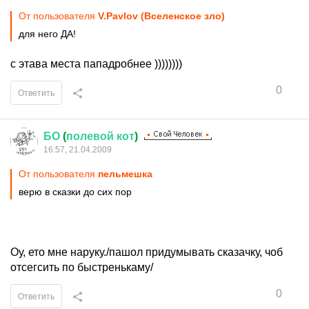
От пользователя
V.Pavlov (Вселенское зло)
для него ДА!
с этава места пападробнее ))))))))
0
Ответить
БО
(
полевой
кот
)
16:57, 21.04.2009
От пользователя
пельмешка
верю в сказки до сих пор
Оу, ето мне наруку./пашол придумывать сказачку, чоб
отсегсить по быстренькаму/
0
Ответить