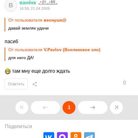
ванёкк
В
16:59, 21.04.2009
От пользователя
веснушк@
давай земляк удачи
пасиб
От пользователя
V.Pavlov (Вселенское зло)
для него ДА!
там мну еще долго ждать
0
Ответить
1
Поделиться