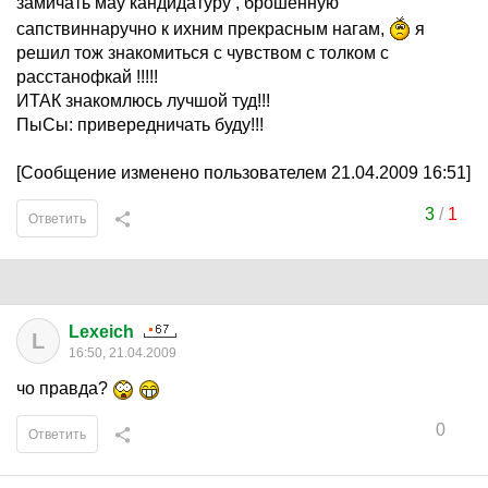
замичать мау кандидатуру , брошенную
сапствиннаручно к ихним прекрасным нагам,
я
решил тож знакомиться с чувством с толком с
расстанофкай !!!!!
ИТАК знакомлюсь лучшой туд!!!
ПыСы: привередничать буду!!!
[Сообщение изменено пользователем 21.04.2009 16:51]
3
/
1
Ответить
Lexeich
L
16:50, 21.04.2009
чо правда?
0
Ответить