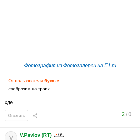
Фотография из Фотогалереи на E1.ru
От пользователя
букаке
сааброзим на троих
хде
2
/
0
Ответить
V.Pavlov (RT)
V