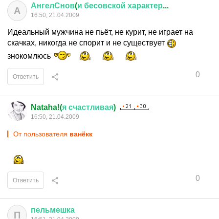
АнгелСнов
(
и
бесовской
характер
...
А
16:50, 21.04.2009
Идеальный мужчина не пьёт, не курит, не играет на
скачках, никогда не спорит и не существует
знокомлюсь
0
Ответить
Nataha!(
я
счастливая
)
16:50, 21.04.2009
От пользователя
ванёкк
0
Ответить
пельмешка
П