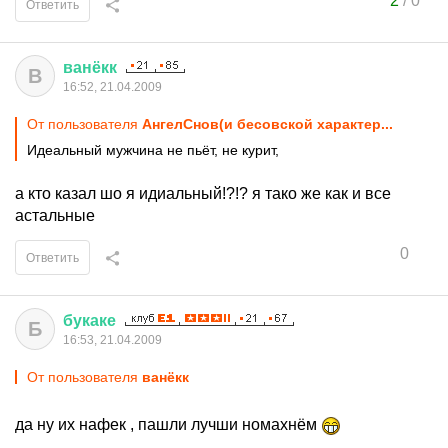
2
/
0
Ответить
ванёкк
В
16:52, 21.04.2009
От пользователя
АнгелСнов(и бесовской характер...
Идеальный мужчина не пьёт, не курит,
а кто казал шо я идиальный!?!? я тако же как и все
астальные
0
Ответить
букаке
Б
16:53, 21.04.2009
От пользователя
ванёкк
да ну их нафек , пашли лучши номахнём