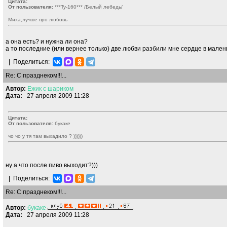
Цитата:
От пользователя:
***Ty-160*** /Белый лебедь/
Миха,лучше про любовь
а она есть? и нужна ли она?
а то последние (или вернее только) две любви разбили мне сердце в малень
|
Поделиться:
Re: С празднеком!!!...
Автор:
Ежик
с
шариком
Дата:
27 апреля 2009 11:28
Цитата:
От пользователя:
букаке
чо чо у тя там выхадило ? ))))))
ну а что после пиво выходит?)))
|
Поделиться:
Re: С празднеком!!!...
Автор:
букаке
Дата:
27 апреля 2009 11:28