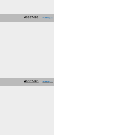
#6387493
наверх
#6387495
наверх