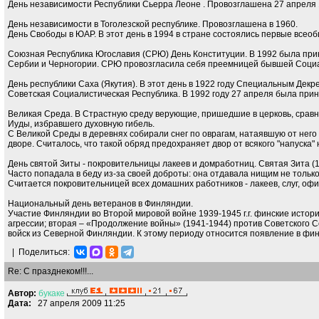
День независимости Республики Сьерра Леоне . Провозглашена 27 апреля 
День независимости в Тоголезской республике. Провозглашена в 1960.
День Свободы в ЮАР. В этот день в 1994 в стране состоялись первые всео
Союзная Республика Югославия (СРЮ) День Конституции. В 1992 была прин
Сербии и Черногории. СРЮ провозгласила себя преемницей бывшей Социа
День республики Саха (Якутия). В этот день в 1922 году Специальным Де
Советская Социалистическая Республика. В 1992 году 27 апреля была прин
Великая Среда. В Страстную среду верующие, пришедшие в церковь, срав
Иуды, избравшего духовную гибель.
С Великой Среды в деревнях собирали снег по оврагам, натаявшую от него 
дворе. Считалось, что такой обряд предохраняет двор от всякого "напуска" 
День святой Зиты - покровительницы лакеев и домработниц. Святая Зита (1
Часто попадала в беду из-за своей доброты: она отдавала нищим не только
Считается покровительницей всех домашних работников - лакеев, слуг, оф
Национальный день ветеранов в Финляндии.
Участие Финляндии во Второй мировой войне 1939-1945 г.г. финские истор
агрессии; вторая – «Продолжение войны» (1941-1944) против Советского С
войск из Северной Финляндии. К этому периоду относится появление в фин
|
Поделиться:
Re: С празднеком!!!...
Автор:
букаке
Дата:
27 апреля 2009 11:25