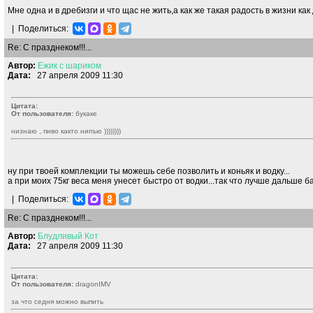
Мне одна и в дребизги и что щас не жить,а как же такая радость в жизни ка
|
Поделиться:
Re: С празднеком!!!...
Автор:
Ежик
с
шариком
Дата:
27 апреля 2009 11:30
Цитата:
От пользователя:
букаке
низнаю , пиво както нипъю ))))))))
ну при твоей комплекции ты можешь себе позволить и коньяк и водку...
а при моих 75кг веса меня унесет быстро от водки...так что лучше дальше ба
|
Поделиться:
Re: С празднеком!!!...
Автор:
Блудливый
Кот
Дата:
27 апреля 2009 11:30
Цитата:
От пользователя:
dragonIMV
за что седня можно выпить