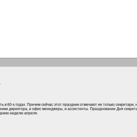
.
в 60-х годах. Причем сейчас этот праздник отмечают не только секретари, но
ники директора, и офис менеджеры, и ассистенты. Празднование Дня секрет
днюю неделю апреля.