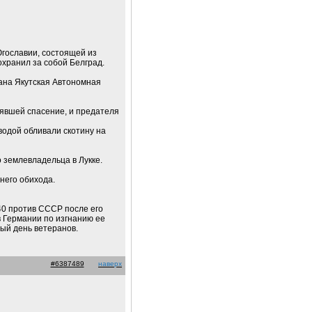
гославии, состоящей из
хранил за собой Белград.
вана Якутская Автономная
явшей спасение, и предателя
водой обливали скотину на
о землевладельца в Лукке.
него обихода.
40 против СССР после его
в Германии по изгнанию ее
ый день ветеранов.
#6387489
наверх