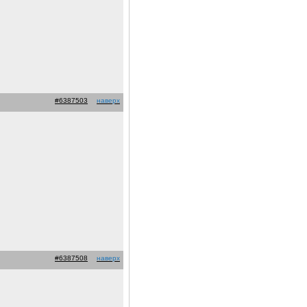
#6387503
наверх
#6387508
наверх