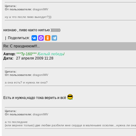
Цитата:
От пользователя:
dragonIMV
ну а что после пиво выходит?)))
низнаю , пиво както нипъю ))))))))
|
Поделиться:
Re: С празднеком!!!...
Автор:
***Ty-160*** /
Белый
лебедь
/
Дата:
27 апреля 2009 11:28
Цитата:
От пользователя:
dragonIMV
а она есть? и нужна ли она?
Есть и нужна,надо тока верить и всё
Цитата:
От пользователя:
dragonIMV
а то последние
(или вернее только) две любви разбили мне сердце в маленькие осколки...нужна ли он