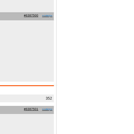
#6387500
наверх
352
#6387501
наверх