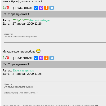
многа букаф , чо апять пить ?
1
/
0
|
|
Поделиться:
Re: С празднеком!!!...
Автор:
***Ty-160*** /
Белый
лебедь
/
Дата:
27 апреля 2009 11:26
Цитата:
От пользователя:
dragonIMV
Миха,лучше про любовь
1
/
0
|
|
Поделиться:
Re: С празднеком!!!...
Автор:
Ежик
с
шариком
Дата:
27 апреля 2009 11:26
Цитата:
От пользователя:
букаке
многа букаф , чо апять пить ?