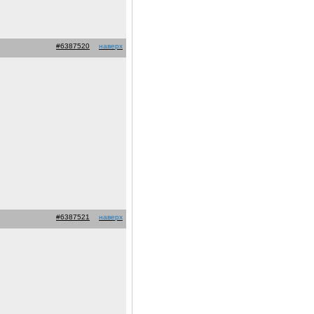
#6387520
наверх
#6387521
наверх