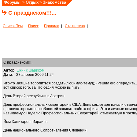
Форумы
>
Отдых
>
Знакомства
С празднеком!!!...
Список Тем
|
Поиск
|
Правила
|
Статистика
|
С празднеком!!!...
Автор:
Ежик
с
шариком
Дата:
27 апреля 2009 11:24
Что-то Заяц не торопиться создать любимую тему)))) Решил его опередить..
вот список того, за что седня можно выпить:
День Второй республики в Австрии.
День профессиональных секретарей в США. День секретаря начали отмечать 
организаторских способностей зависит работа офиса. Это и личные помощ
называемую Неделю Профессиональных Секретарей, отмечаемую в после
Йом Хацикарон. Израиль.
День национального Сопротивления Словении.