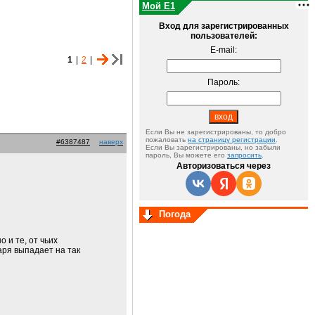
Мой E1
Вход для зарегистрированных
пользователей:
E-mail:
1
|
2
|
Пароль:
Если Вы не зарегистрированы, то добро
пожаловать
на страницу регистрации
.
#6387487
наверх
Если Вы зарегистрированы, но забыли
пароль, Вы можете его
запросить
.
Авторизоваться через
Погода
 и те, от чьих
аря выпадает на так