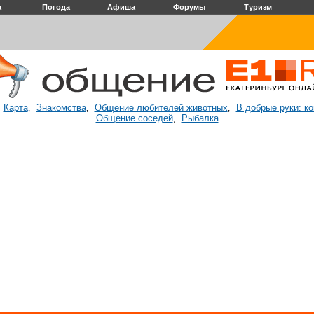
а
Погода
Афиша
Форумы
Туризм
Карта
Знакомства
Общение любителей животных
В добрые руки: к
:
,
,
,
Общение соседей
Рыбалка
,