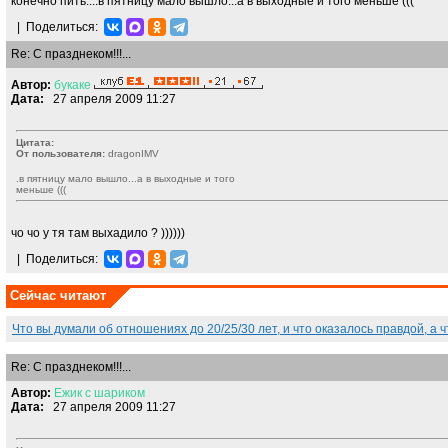
конечно пить....в пятницу мало вышло...а в выходные и того меньше (((
|
Поделиться:
Re: С празднеком!!!...
Автор:
букаке
Дата:
27 апреля 2009 11:27
Цитата:
От пользователя:
dragonIMV
.в пятницу мало вышло...а в выходные и того
меньше (((
чо чо у тя там выхадило ? ))))))
|
Поделиться:
Сейчас читают
Что вы думали об отношениях до 20/25/30 лет, и что оказалось правдой, а
Re: С празднеком!!!...
Автор:
Ежик
с
шариком
Дата:
27 апреля 2009 11:27