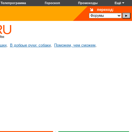
Телепрограмма
Гороскоп
Промокоды
Ещё
переход:
ошки
В добрые руки: собаки
Поможем, чем сможем
,
,
,