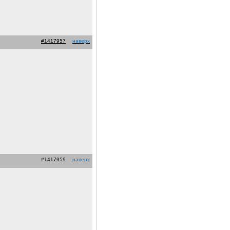
#1417957
наверх
#1417959
наверх