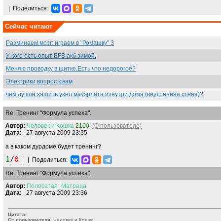
|
Поделиться:
Сейчас читают
Разминаем мозг: играем в "Ромашку" 3
У кого есть опыт EFB акб зимой.
Меняю проводку в щитке.Есть что недорогое?
Электрики вопрос к вам
чем лучше зашить узел мауэрлата изнутри дома (внутренняя стена)?
Re: Тренинг "Формула успеха".
Автор:
Человек
и
Кошка
2100
(О пользователе)
Дата:
27 августа 2009 23:35
а в каком дурдоме будет тренинг?
1
/
0
|
|
Поделиться:
Re: Тренинг "Формула успеха".
Автор:
Полосатая
_
Матраца
Дата:
27 августа 2009 23:36
Цитата:
От пользователя:
Человек и Кошка