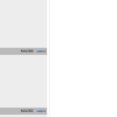
#1417960
наверх
#1417967
наверх