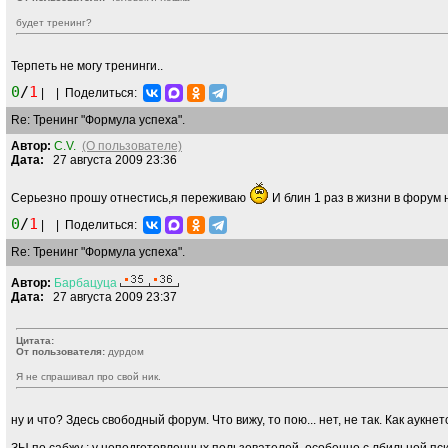
будет тренинг?
Терпеть не могу тренинги..
0
/
1
|
|
Поделиться:
Re: Тренинг "Формула успеха".
Автор:
C.V.
(О пользователе)
Дата:
27 августа 2009 23:36
Серьезно прошу отнестись,я переживаю
И блин 1 раз в жизни в форум 
0
/
1
|
|
Поделиться:
Re: Тренинг "Формула успеха".
Автор:
Барбацуца
Дата:
27 августа 2009 23:37
Цитата:
От пользователя:
дурдом
Я не спрашивал про свой ник.
ну и что? Здесь свободный форум. Что вижу, то пою... нет, не так. Как аукнетс