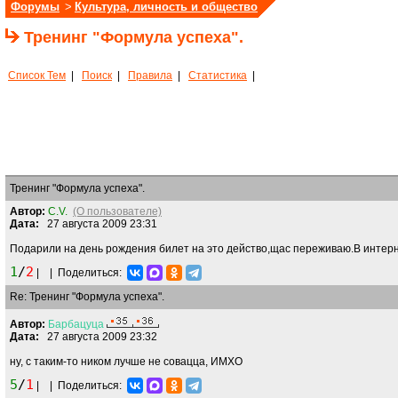
Форумы
>
Культура, личность и общество
Тренинг "Формула успеха".
Список Тем
|
Поиск
|
Правила
|
Статистика
|
Тренинг "Формула успеха".
Автор:
C.V.
(О пользователе)
Дата:
27 августа 2009 23:31
Подарили на день рождения билет на это действо,щас переживаю.В интерн
1
/
2
|
|
Поделиться:
Re: Тренинг "Формула успеха".
Автор:
Барбацуца
Дата:
27 августа 2009 23:32
ну, с таким-то ником лучше не совацца, ИМХО
5
/
1
|
|
Поделиться: