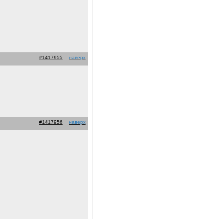
#1417955
наверх
#1417956
наверх