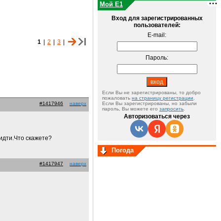
Мой E1
Вход для зарегистрированных
пользователей:
E-mail:
1
|
2
|
3
|
Пароль:
Если Вы не зарегистрированы, то добро
пожаловать
на страницу регистрации
.
#1417946
наверх
Если Вы зарегистрированы, но забыли
пароль, Вы можете его
запросить
.
Авторизоваться через
идти.Что скажете?
Погода
#1417947
наверх