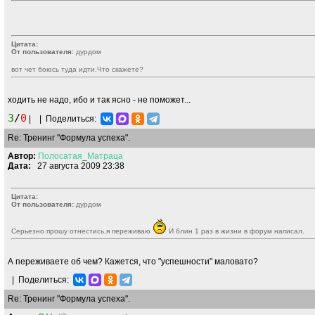
Цитата:
От пользователя:
дурдом
вот чет боюсь туда идти.Что скажете?
ходить не надо, ибо и так ясно - не поможет...
3
/
0
|
|
Поделиться:
Re: Тренинг "Формула успеха".
Автор:
Полосатая
_
Матраца
Дата:
27 августа 2009 23:38
Цитата:
От пользователя:
дурдом
Серьезно прошу отнестись,я переживаю
И блин 1 раз в жизни в форум написал.
А переживаете об чем? Кажется, что "успешности" маловато?
|
Поделиться:
Re: Тренинг "Формула успеха".