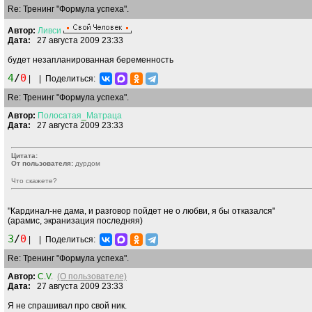
Re: Тренинг "Формула успеха".
Автор:
Ливси
Дата:
27 августа 2009 23:33
будет незапланированная беременность
4
/
0
|
|
Поделиться:
Re: Тренинг "Формула успеха".
Автор:
Полосатая
_
Матраца
Дата:
27 августа 2009 23:33
Цитата:
От пользователя:
дурдом
Что скажете?
"Кардинал-не дама, и разговор пойдет не о любви, я бы отказался"
(арамис, экранизация последняя)
3
/
0
|
|
Поделиться:
Re: Тренинг "Формула успеха".
Автор:
C.V.
(О пользователе)
Дата:
27 августа 2009 23:33
Я не спрашивал про свой ник.