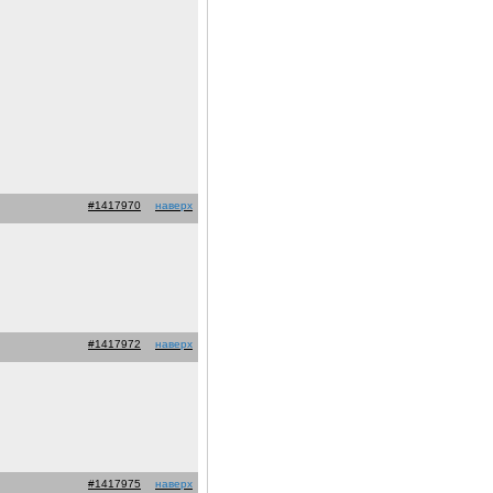
#1417970
наверх
#1417972
наверх
#1417975
наверх