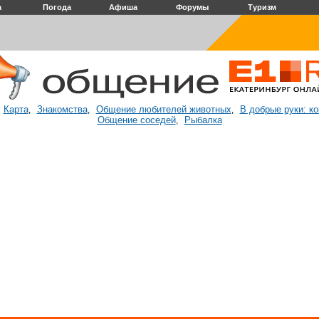
а
Погода
Афиша
Форумы
Туризм
Карта
Знакомства
Общение любителей животных
В добрые руки: к
:
,
,
,
Общение соседей
Рыбалка
,