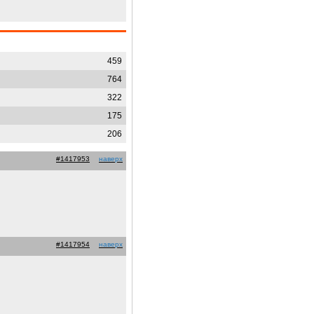
459
764
322
175
206
#1417953
наверх
#1417954
наверх