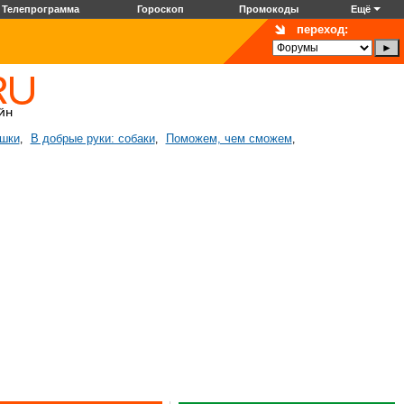
Телепрограмма
Гороскоп
Промокоды
Ещё
переход:
ошки
В добрые руки: собаки
Поможем, чем сможем
,
,
,