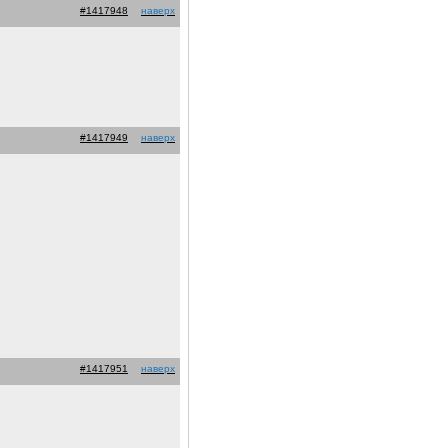
#1417948
наверх
#1417949
наверх
#1417951
наверх