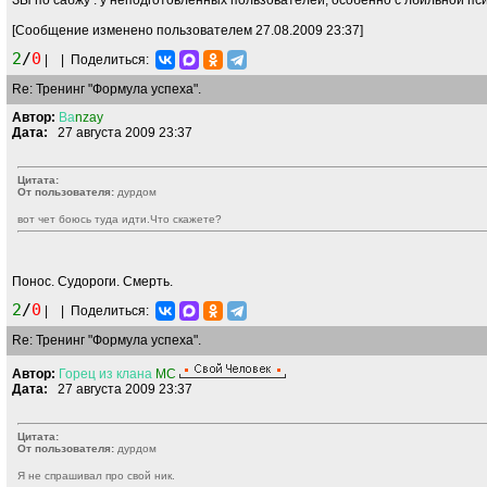
ЗЫ по сабжу : у неподготовленных пользователей, особенно с лбильной психи
[Сообщение изменено пользователем 27.08.2009 23:37]
2
/
0
|
|
Поделиться:
Re: Тренинг "Формула успеха".
Автор:
Ва
nzay
Дата:
27 августа 2009 23:37
Цитата:
От пользователя:
дурдом
вот чет боюсь туда идти.Что скажете?
Понос. Судороги. Смерть.
2
/
0
|
|
Поделиться:
Re: Тренинг "Формула успеха".
Автор:
Горец
из
клана
MC
Дата:
27 августа 2009 23:37
Цитата:
От пользователя:
дурдом
Я не спрашивал про свой ник.