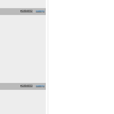
#1894652
наверх
#1894653
наверх