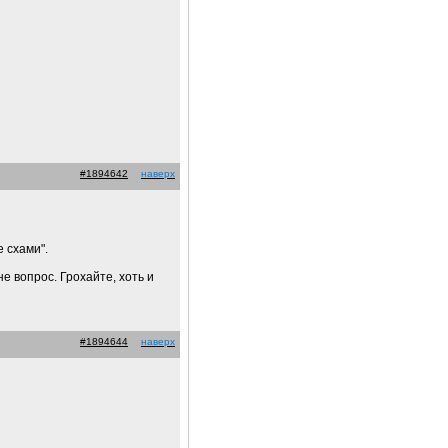
#1894642
наверх
е схами".
не вопрос. Грохайте, хоть и
#1894644
наверх