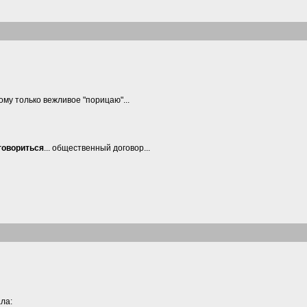
ому только вежливое "порицаю"...
говориться
... общественный договор...
ала: