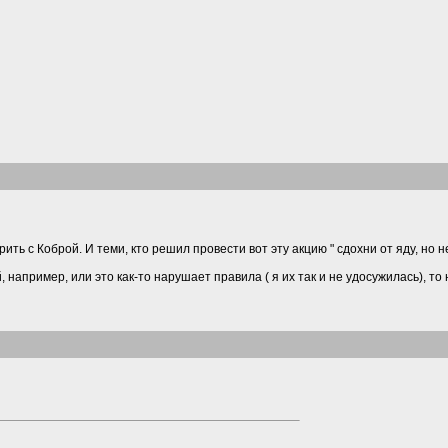
ть с Коброй. И теми, кто решил провести вот эту акцию " сдохни от яду, но н
например, или это как-то нарушает правила ( я их так и не удосужилась), то 