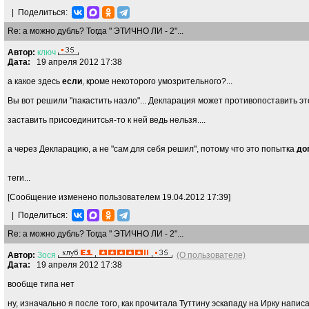
|
Поделиться:
Re: а можно дубль? Тогда " ЭТИЧНО ЛИ - 2"...
Автор:
ключ
Дата:
19 апреля 2012 17:38
а какое здесь
если
, кроме некоторого умозрительного?...
Вы вот решили "пакастить назло"... Декларация может противопоставить эт
заставить присоединитсья-то к ней ведь нельзя....
а через Декларацию, а не "сам для себя решил", потому что это попытка
до
теги...
[Сообщение изменено пользователем 19.04.2012 17:39]
|
Поделиться:
Re: а можно дубль? Тогда " ЭТИЧНО ЛИ - 2"...
Автор:
Зося
(О пользователе)
Дата:
19 апреля 2012 17:38
вообще типа нет
ну, изначально я после того, как прочитала Туттину эскападу на Ирку напис