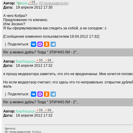
Автор:
Т
p
иша
(О пользователе)
Дата:
19 апреля 2012 17:30
А чего Кобра?
Придложение-то ключино.
Или Зосино?
Я бы сформулировала как следить за собой, а не соседом :-)
[Сообщение изменено пользователем 19.04.2012 17:32]
|
Поделиться:
Re: а можно дубль? Тогда " ЭТИЧНО ЛИ - 2"...
Автор:
Барбацуца
Дата:
19 апреля 2012 17:32
я прошу модератора заметить, что это не вредничанье. Мне хочется поговори
Но если модертаор считает, что здесь что-то неправильно :открытие дублей, 
жаль
|
Поделиться:
Re: а можно дубль? Тогда " ЭТИЧНО ЛИ - 2"...
Автор:
Барбацуца
Дата:
19 апреля 2012 17:32
Цитата:
От пользователя:
Кобра.