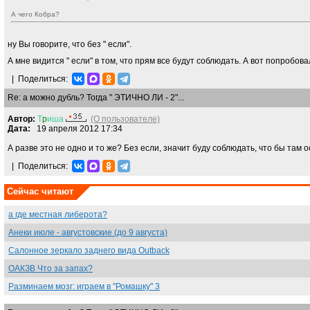
А чего Кобра?
ну Вы говорите, что без " если".
А мне видится " если" в том, что прям все будут соблюдать. А вот попробова
|
Поделиться:
Re: а можно дубль? Тогда " ЭТИЧНО ЛИ - 2"...
Автор:
Т
p
иша
(О пользователе)
Дата:
19 апреля 2012 17:34
А разве это не одно и то же? Без если, значит буду соблюдать, что бы там о
|
Поделиться:
Сейчас читают
а где местная либерота?
Анеки июле - августовские (до 9 августа)
Салонное зеркало заднего вида Outback
ОАКЗВ Что за запах?
Разминаем мозг: играем в "Ромашку" 3