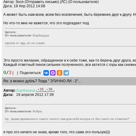
Автор: Зося (Отправить письмо) (ЛС) (О пользователе)
Дата: 19 Апр 2012 14:08
А может быть нам всем, всем без исключения, быть бережнее друг к другу. 
Но что-то мне не кажется, что это подпадает под
Цитата:
От пользователя:
Барбацуца
сдохни от яду, но не схами
Это просто желание, обращенное и к себе тоже, как-то беречь друг друга, 
Каждый ответный пинок сильнее полученного, все катится с горы как снежны
0
/
2
|
|
Поделиться:
Re: а можно дубль? Тогда " ЭТИЧНО ЛИ - 2"...
Автор:
Барбацуца
Дата:
19 апреля 2012 17:39
Цитата:
От пользователя:
Кобра.
Ну.. права временного такого тихого сам-для-себя игнора-то без никто не отменял?
я про это ничего не знаю, кроме того, что сама это пользую)))