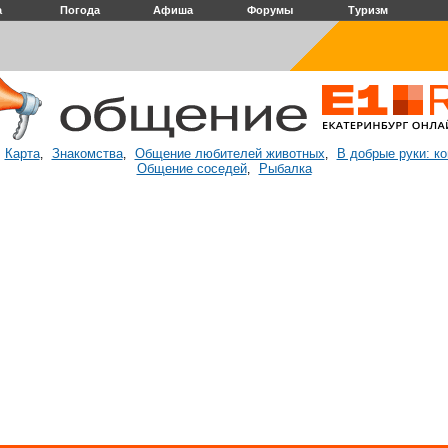
а
Погода
Афиша
Форумы
Туризм
Карта
Знакомства
Общение любителей животных
В добрые руки: к
:
,
,
,
Общение соседей
Рыбалка
,