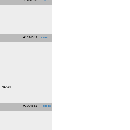
#1894646
наверх
#1894649
наверх
хамская.
#1894651
наверх