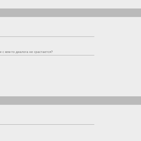
и с кем-то диалога не срастается?