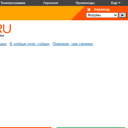
Телепрограмма
Гороскоп
Промокоды
Ещё
переход:
ошки
В добрые руки: собаки
Поможем, чем сможем
,
,
,