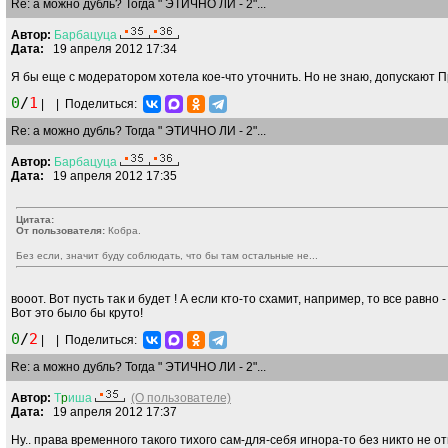
Re: а можно дубль? Тогда " ЭТИЧНО ЛИ - 2"...
Автор:
Барбацуца
Дата:
19 апреля 2012 17:34
Я бы еще с модератором хотела кое-что уточнить. Но не знаю, допускают
0
/
1
|
|
Поделиться:
Re: а можно дубль? Тогда " ЭТИЧНО ЛИ - 2"...
Автор:
Барбацуца
Дата:
19 апреля 2012 17:35
Цитата:
От пользователя:
Кобра.
Без если, значит буду соблюдать, что бы там остальные не...
вооот. Вот пусть так и будет ! А если кто-то схамит, например, то все равн
Вот это было бы круто!
0
/
2
|
|
Поделиться:
Re: а можно дубль? Тогда " ЭТИЧНО ЛИ - 2"...
Автор:
Т
p
иша
(О пользователе)
Дата:
19 апреля 2012 17:37
Ну.. права временного такого тихого сам-для-себя игнора-то без никто не о