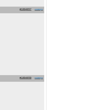
#1894657
наверх
#1894659
наверх