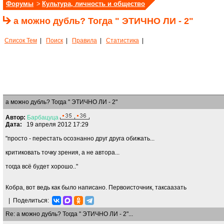
Форумы
>
Культура, личность и общество
а можно дубль? Тогда " ЭТИЧНО ЛИ - 2"
Список Тем
|
Поиск
|
Правила
|
Статистика
|
а можно дубль? Тогда " ЭТИЧНО ЛИ - 2"
Автор:
Барбацуца
Дата:
19 апреля 2012 17:29
"просто - перестать осознанно друг друга обижать...
критиковать точку зрения, а не автора...
тогда всё будет хорошо.."
Кобра, вот ведь как было написано. Первоисточник, таксаазать
|
Поделиться:
Re: а можно дубль? Тогда " ЭТИЧНО ЛИ - 2"...