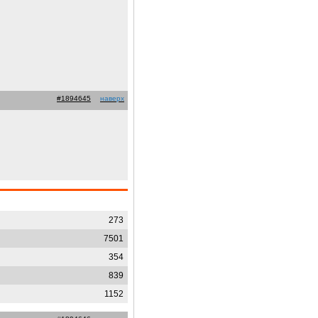
#1894645
наверх
273
7501
354
839
1152