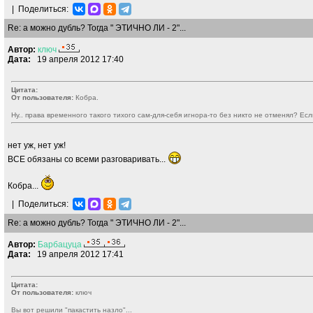
|
Поделиться:
Re: а можно дубль? Тогда " ЭТИЧНО ЛИ - 2"...
Автор:
ключ
Дата:
19 апреля 2012 17:40
Цитата:
От пользователя:
Кобра.
Ну.. права временного такого тихого сам-для-себя игнора-то без никто не отменял? Есл
нет уж, нет уж!
ВСЕ обязаны со всеми разговаривать...
Кобра...
|
Поделиться:
Re: а можно дубль? Тогда " ЭТИЧНО ЛИ - 2"...
Автор:
Барбацуца
Дата:
19 апреля 2012 17:41
Цитата:
От пользователя:
ключ
Вы вот решили "пакастить назло"...