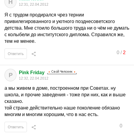
Н
12:31, 22.04.2012
Я с трудом продирался чрез тернии
привилегированного и уютного позднесоветского
детства. Мне стоило большого труда ни о чём не думать
с колыбели до институтского диплома. Справился же,
тем не менее.
0
/
2
Ответить
Pink Friday
P
12:32, 22.04.2012
а мы живем в доме, построенном при Советах. ну
школа, и прочие заведения - тоже при них, как и выше
сказано.
той стране действительно наше поколение обязано
многим и многим хорошим, что в нас есть.
0
Ответить