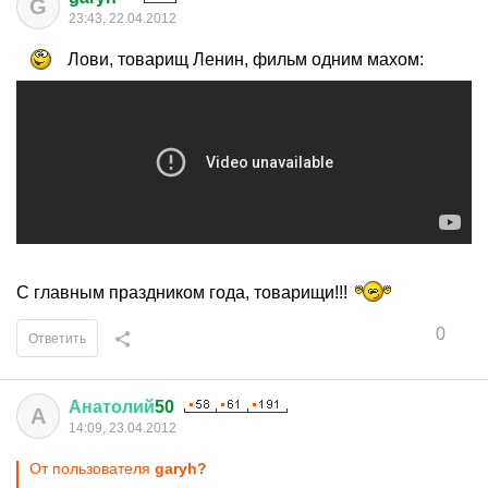
G
23:43, 22.04.2012
Лови, товарищ Ленин, фильм одним махом:
С главным праздником года, товарищи!!!
0
Ответить
Анатолий
50
А
14:09, 23.04.2012
От пользователя
garyh?