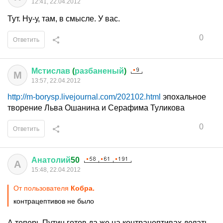
12:41, 22.04.2012
Тут. Ну-у, там, в смысле. У вас.
0
Ответить
Мстислав
(
разбаненый
)
М
13:57, 22.04.2012
http://m-borysp.livejournal.com/202102.html
эпохальное
творение Льва Ошанина и Серафима Туликова
0
Ответить
Анатолий
50
А
15:48, 22.04.2012
От пользователя
Кобра.
контрацептивов не было
А теперь Путин готов да же на контрацептивах делать