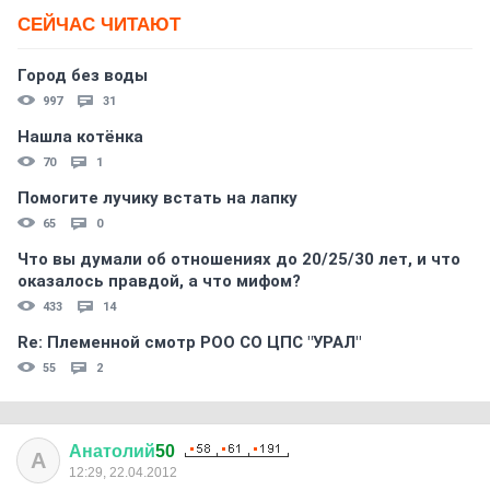
СЕЙЧАС ЧИТАЮТ
Город без воды
997
31
Нашла котёнка
70
1
Помогите лучику встать на лапку
65
0
Что вы думали об отношениях до 20/25/30 лет, и что
оказалось правдой, а что мифом?
433
14
Re: Племеннoй смoтр РOO CO ЦПС "УРАЛ"
55
2
Анатолий
50
А
12:29, 22.04.2012