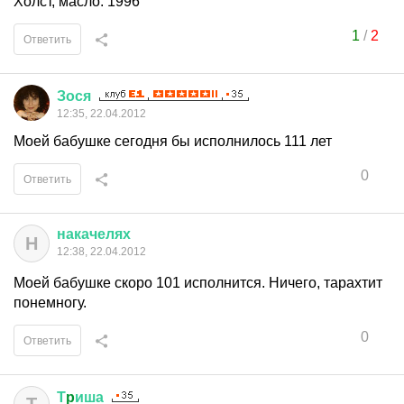
Холст, масло. 1996
1
/
2
Ответить
Зося
12:35, 22.04.2012
Моей бабушке сегодня бы исполнилось 111 лет
0
Ответить
накачелях
Н
12:38, 22.04.2012
Моей бабушке скоро 101 исполнится. Ничего, тарахтит
понемногу.
0
Ответить
Т
p
иша