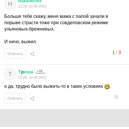
накачелях
Н
12:24, 22.04.2012
Больше тебе скажу, меня мама с папой зачали в
порыве страсти тоже при совдеповском режиме
ульяновых-брежневых.
И ничо, выжил.
1
/
3
Ответить
Т
p
иша
Т
12:26, 22.04.2012
о да, трудно было выжить-то в таких условиях
0
Ответить