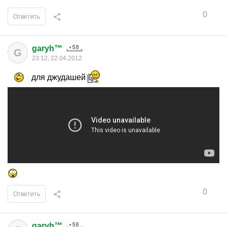
0
Ответить
garyh™
G
23:12, 22.04.2012
для джудашей
0
Ответить
garyh™