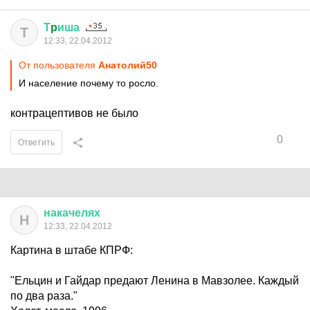
Т
p
иша
Т
12:33, 22.04.2012
От пользователя
Анатолий50
И население почему то росло.
контрацептивов не было
0
Ответить
накачелях
Н
12:33, 22.04.2012
Картина в штабе КПРФ:
"Ельцин и Гайдар предают Ленина в Мавзолее. Каждый
по два раза."