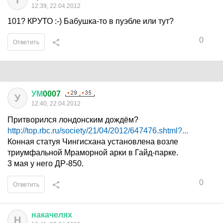
Т
12:39, 22.04.2012
101? КРУТО :-) Бабушка-то в пуэбле или тут?
0
Ответить
УМ
0007
У
12:40, 22.04.2012
Притворился лондонским дождём?
http://top.rbc.ru/society/21/04/2012/647476.shtml?...
Конная статуя Чингисхана установлена возле
триумфальной Мраморной арки в Гайд-парке.
3 мая у него ДР-850.
0
Ответить
накачелях
Н